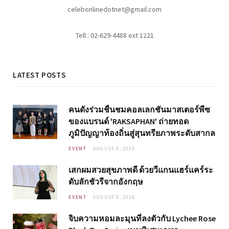
celebonlinedotnet@gmail.com
Tell : 02-629-4488 ext 1221
LATEST POSTS
คนดังร่วมชื่นชมคอลเลกชันมาสเตอร์พีซ
ของแบรนด์ 'RAKSAPHAN' ถ่ายทอด
ภูมิปัญญาท้องถิ่นสู่สุนทรียภาพระดับสากล
EVENT
AUGUST 8, 2026
เสกผมสวยสุขภาพดี ด้วยวีแกนแฮร์แคร์ระ
ดับลักชัวรีจากอังกฤษ
EVENT
AUGUST 8, 2026
จิบความหอมละมุนที่ลงตัวกับ Lychee Rose