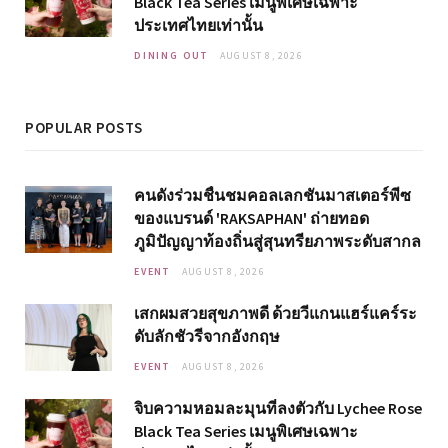
Black Tea Series เมนูพิเศษเฉพาะ
ประเทศไทยเท่านั้น
DINING OUT
AUGUST 8, 2026
POPULAR POSTS
คนดังร่วมชื่นชมคอลเลกชันมาสเตอร์พีซ
ของแบรนด์ 'RAKSAPHAN' ถ่ายทอด
ภูมิปัญญาท้องถิ่นสู่สุนทรียภาพระดับสากล
EVENT
AUGUST 8, 2026
เสกผมสวยสุขภาพดี ด้วยวีแกนแฮร์แคร์ระ
ดับลักชัวรีจากอังกฤษ
EVENT
AUGUST 8, 2026
จิบความหอมละมุนที่ลงตัวกับ Lychee Rose
Black Tea Series เมนูพิเศษเฉพาะ