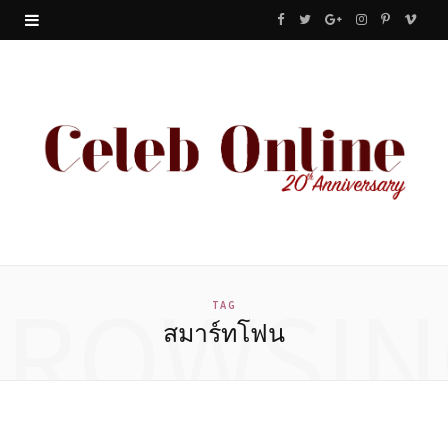
F
T
G
I
P
V
a
w
o
n
i
i
c
i
o
s
n
m
e
t
g
t
t
e
b
t
l
a
e
o
o
e
e
g
r
o
r
P
r
e
BROWSIN
k
l
a
s
TAG
สมาร์ทโฟน
u
m
t
s