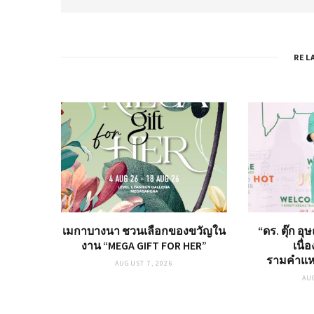
t
e
REL
เมกาบางนา ชวนเลือกของขวัญใน
“ดร. ตุ๊ก อ
งาน “MEGA GIFT FOR HER”
เนื่
รามคำแห
AUGUST 7, 2026
AU