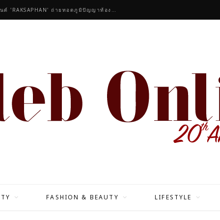
คนดังร่วมชื่นชมคอลเลกชันมาสเตอร์พีซของแบรนด์ 'RAKSAPHAN' ถ่ายทอดภูมิปัญญาท้องถิ่นสู่สุนทรียภาพระดับสากล
ITY
FASHION & BEAUTY
LIFESTYLE