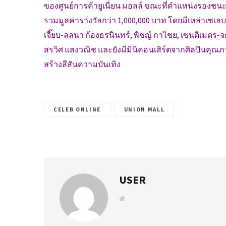
ของศูนย์การค้ายูเนี่ยน มอลล์ ขณะที่ตำแหน่งรองชน
รวมมูลค่ารางวัลกว่า 1,000,000 บาท โดยมีเหล่าเซเลบริ
เจี๊ยบ-ลลนา ก้องธรนินทร์, พิชญ์ กาไชย, เซนติเมตร-จต
สรวิศ แสงวณิช และยังมีมินิคอนเสิร์ตจากศิลปินคุณภ
สร้างสีสันความบันเทิง
CELEB ONLINE
UNION MALL
USER
W
e
b
s
i