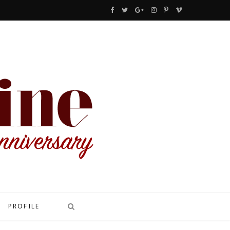
F
T
G
I
P
V
a
w
o
n
i
i
c
i
o
s
n
m
e
t
g
t
t
e
b
t
l
a
e
o
o
e
e
g
r
o
r
P
r
e
k
l
a
s
u
m
t
s
PROFILE