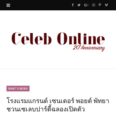
F
T
G
I
P
V
a
w
o
n
i
i
c
i
o
s
n
m
e
t
g
t
t
e
b
t
l
a
e
o
o
e
e
g
r
o
r
P
r
e
k
l
a
s
u
m
t
WHAT'S NEWS
โรงแรมแกรนด์ เซนเตอร์ พอยต์ พัทยา
s
ชวนเซเลบปาร์ตี้ฉลองเปิดตัว