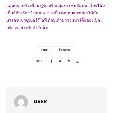
กลุ่มครอบคัว เพื่อน คู่รัก หรือกลุ่มประชุมสัมมนา ใครได้ไป
เห็นก็ต้องร้อง ว้าว! แถมช่วงเย็น ยังมอบความสุขให้กับ
บรรดาแขกซูเปอร์วีไอพี ที่ตบเท้ามาร่วมปาร์ตี้ฉลองเปิด
บริการอย่างคับคั่งอีกด้วย
พัทยา
โรงแรม
0
USER