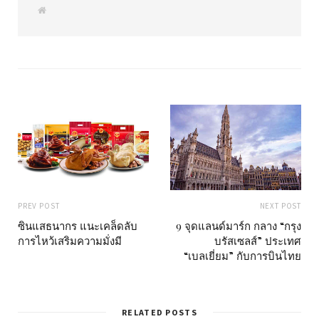
W
e
b
s
i
t
e
PREV POST
NEXT POST
ซินแสธนากร แนะเคล็ดลับ
9 จุดแลนด์มาร์ก กลาง “กรุง
การไหว้เสริมความมั่งมี
บรัสเซลส์” ประเทศ
“เบลเยี่ยม” กับการบินไทย
RELATED POSTS