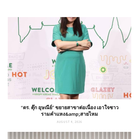
“ดร. ตุ๊ก อุษณีย์” ขยายสาขาต่อเนื่อง เอาใจชาว
รามคำแหง&amp;สายไหม
AUGUST 4, 2026