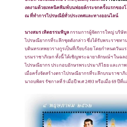
งดงามด้วยเทคนิคพิมพ์บนฟอยล์กระจกครั้งแรกของโลก 
ณ ที่ทำการไปรษณีย์ทั่วประเทศและทางออนไลน์
นางสมร เทิดธรรมพิบูล
กรรมการผู้จัดการใหญ่ บริษั
ไปรษณียากรที่ระลึกชุดดังกล่าว ซึ่งได้รับพระราช
บดินทรเทพยวรางกูรเป็นที่เรียบร้อย โดยกำหนดวันแร
บรมราชาภิเษก ทั้งนี้ ได้เชิญพระฉายาลักษณ์ฯ ใน
ไปรษณียากร ประกอบอักษรพระปรมาภิไธย และภาพพระ
เมื่อครั้งจัดสร้างตราไปรษณียากรที่ระลึกบรมราช
นาถบพิตร รัชกาลที่ 9 เมื่อปี พ.ศ 2493 หรือเมื่อ 69 ปีที่แ