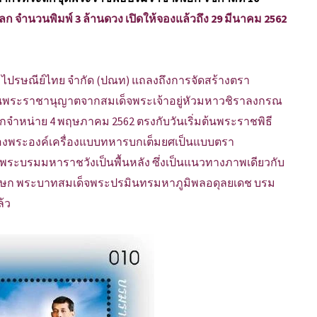
จำนวนพิมพ์ 3 ล้านดวง เปิดให้จองแล้วถึง 29 มีนาคม 2562
ท ไปรษณีย์ไทย จำกัด (ปณท) แถลงถึงการจัดสร้างตรา
ทานพระราชานุญาตจากสมเด็จพระเจ้าอยู่หัวมหาวชิราลงกรณ
กจำหน่าย 4 พฤษภาคม 2562 ตรงกับวันเริ่มต้นพระราชพิธี
ฉลองพระองค์เครื่องแบบทหารบกเต็มยศเป็นแบบตรา
บรมมหาราชวังเป็นพื้นหลัง ซึ่งเป็นแนวทางภาพเดียวกับ
าภิเษก พระบาทสมเด็จพระปรมินทรมหาภูมิพลอดุลยเดช บรม
ล้ว