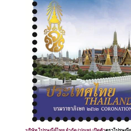
บริษัท ไปรษณีย์ไทย จำกัด (ปณท) เปิดตัว
ตราไปรษณียา