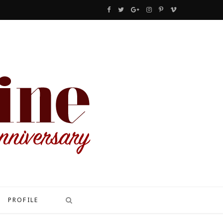
F
T
G
I
P
V
a
w
o
n
i
i
c
i
o
s
n
m
e
t
g
t
t
e
b
t
l
a
e
o
o
e
e
g
r
o
r
P
r
e
k
l
a
s
u
m
t
s
PROFILE