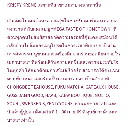
KRISPY KREME เฉพาะที่สาขาเมกาบางนาเท่านั้น
เติมเต็มโมเมนต์แห่งความสุขในช่วงซัมเมอร์และเทศกาล
สงกรานต์ กับแคมเปญ “MEGA TASTE OF HOMETOWN” ที่
ชวนทุกคนไปสัมผัสรสชาติความอร่อยที่คุ้นเคย เสมือนได้
กลับบ้านไปลิ้มลองเมนูโปรดในช่วงเวลาพิเศษของปี ผ่าน
การคัดสรรเมนูขนมและเครื่องดื่มจากร้านยอดนิยมภายใน
เมกาบางนา ที่พร้อมเสิร์ฟความสดชื่นและความประทับใจ
ในทุกคำ ให้สมาชิกเมกา สไมล์ รีวอร์ด สามารถใช้คะแนน
ตามที่กำหนด แลกรับฟรี! ความอร่อยจากร้านดัง อาทิ
CHONGDEE TEAHOUSE, FUKU MATCHA, GATEAUX HOUSE,
GUSS DAMN GOOD, HAAB, KAEW BOUTIQUE, MOLTO,
SOURI, SWENSEN’S, YENLY YOURS, ท่านพ่อซาลาเปา และ
น้ำเต้าหู้ปูปลา ตั้งแต่วันที่ 1 – 30 เม.ย. 69 ที่ ศูนย์การค้าเมกา
บางนาเท่านั้น