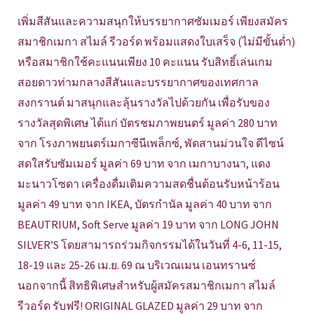
เพิ่มสีสันและความสนุกให้บรรยากาศซัมเมอร์ เพียงสมัคร
สมาชิกเมกา สไมล์ รีวอร์ด พร้อมแสดงใบเสร็จ (ไม่มีขั้นต่ำ)
หรือสมาชิกใช้คะแนนเพียง 10 คะแนน รับสิทธิ์เล่นเกม
สอยดาวท่ามกลางสีสันและบรรยากาศของเทศกาล
สงกรานต์ มาสนุกและลุ้นรางวัลไปด้วยกัน เพื่อรับของ
รางวัลสุดพิเศษ ได้แก่ บัตรชมภาพยนตร์ มูลค่า 280 บาท
จาก โรงภาพยนตร์เมกาซีนีเพล็กซ์, พัดสานม่วนใจ ดีไซน์
สดใสรับซัมเมอร์ มูลค่า 69 บาท จาก เมกาบางนา, แดง
มะนาวโซดา เครื่องดื่มเติมความสดชื่นต้อนรับหน้าร้อน
มูลค่า 49 บาท จาก IKEA, บัตรกำนัล มูลค่า 40 บาท จาก
BEAUTRIUM, Soft Serve มูลค่า 19 บาท จาก LONG JOHN
SILVER’S โดยสามารถร่วมกิจกรรมได้ในวันที่ 4-6, 11-15,
18-19 และ 25-26 เม.ย. 69 ณ บริเวณเมน เอนทรานซ์
นอกจากนี้ สิทธิพิเศษสำหรับผู้สมัครสมาชิกเมกา สไมล์
รีวอร์ด รับฟรี! ORIGINAL GLAZED มูลค่า 29 บาท จาก