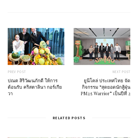
i
t
e
PREV POST
NEXT POST
ปณต สิริวัฒนภักดี ให้การ
ยูนิโคล่ ประเทศไทย จัด
ต้อนรับ คริสตาลินา กอร์เกีย
กิจกรรม “สุดยอดนักสู้ฝุ่น
วา
PM2.5 Warrior” เป็นปีที่ 2
RELATED POSTS