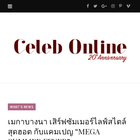
F
T
G
I
P
V
a
w
o
n
i
i
c
i
o
s
n
m
e
t
g
t
t
e
b
t
l
a
e
o
o
e
e
g
r
o
r
P
r
e
k
l
a
s
u
m
t
WHAT'S NEWS
เมกาบางนา เสิร์ฟซัมเมอร์ไลฟ์สไตล์
s
สุดฮอต กับแคมเปญ “MEGA