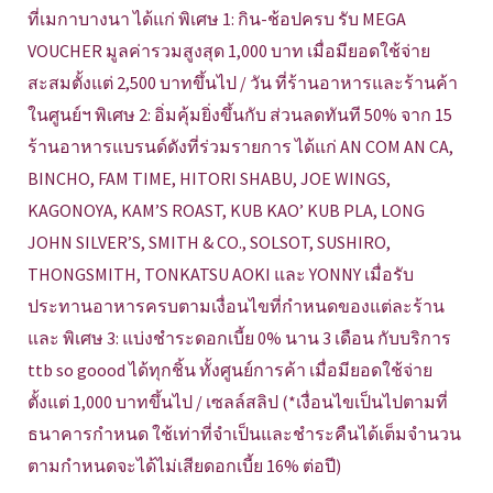
ที่เมกาบางนา ได้แก่ พิเศษ 1: กิน-ช้อปครบ รับ MEGA
VOUCHER มูลค่ารวมสูงสุด 1,000 บาท เมื่อมียอดใช้จ่าย
สะสมตั้งแต่ 2,500 บาทขึ้นไป / วัน ที่ร้านอาหารและร้านค้า
ในศูนย์ฯ พิเศษ 2: อิ่มคุ้มยิ่งขึ้นกับ ส่วนลดทันที 50% จาก 15
ร้านอาหารแบรนด์ดังที่ร่วมรายการ ได้แก่ AN COM AN CA,
BINCHO, FAM TIME, HITORI SHABU, JOE WINGS,
KAGONOYA, KAM’S ROAST, KUB KAO’ KUB PLA, LONG
JOHN SILVER’S, SMITH & CO., SOLSOT, SUSHIRO,
THONGSMITH, TONKATSU AOKI และ YONNY เมื่อรับ
ประทานอาหารครบตามเงื่อนไขที่กำหนดของแต่ละร้าน
และ พิเศษ 3: แบ่งชำระดอกเบี้ย 0% นาน 3 เดือน กับบริการ
ttb so goood ได้ทุกชิ้น ทั้งศูนย์การค้า เมื่อมียอดใช้จ่าย
ตั้งแต่ 1,000 บาทขึ้นไป / เซลล์สลิป (*เงื่อนไขเป็นไปตามที่
ธนาคารกำหนด ใช้เท่าที่จำเป็นและชำระคืนได้เต็มจำนวน
ตามกำหนดจะได้ไม่เสียดอกเบี้ย 16% ต่อปี)