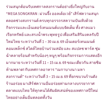
ร่วมสนุกต้อนรับเทศกาลสงกรานต์อย่างยิ่งใหญ่กับงาน
“MEGA SONGKRAN : ม่วนจึ้ง ออลเด้อเวย์” เสิร์ฟความสนุก
ตลอดช่วงสงกรานต์ ครบทุกอรรถรสความบันเทิงด้วย
กิจกรรมและเอ็นเตอร์เทนเมนต์แบบจัดเต็ม ทั้ง ศาลแมว
เรียกทรัพย์ และสรงน้ำพระพุทธรูป เพื่อเสริมสิริมงคลรับปี
ใหม่ไทย ระหว่างวันที่ 1 – 30 เม.ย. 69 เอ็นเตอร์เทนเมนต์
คอมเพล็กซ์ สไตล์ไทยบ้านร่วมสมัย และ สแปลช พาร์ค ชุ่ม
ฉ่ำคลายร้อนสำหรับน้องๆ หนูๆ พร้อมกิจกรรมการแสดงอีก
มากมาย ระหว่างวันที่ 11 – 15 เม.ย. 69 ขณะเดียวกัน สายชิม
ห้ามพลาด! กับเทศกาลอาหาร “เมกาบางนา มหา
สงกรานต์” ระหว่างวันที่ 3 – 15 เม.ย. 69 ที่ยกขบวนร้านดัง
ร้านอร่อย มาเสิร์ฟความอิ่มอร่อยท่ามกลางบรรยากาศ
ตลาดแบบไทย ให้ทุกคนได้สัมผัสเสน่ห์ของเทศกาลปีใหม่
ไทยอย่างเต็มอิ่มตลอดทั้งวัน