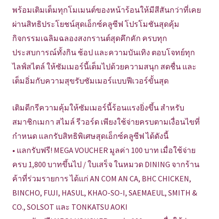
พร้อมเติมเต็มทุกโมเมนต์ของหน้าร้อนให้มีสีสันกว่าที่เคย
ผ่านสิทธิประโยชน์สุดเอ็กซ์คลูซีฟ โปรโมชันสุดคุ้ม
กิจกรรมเฉลิมฉลองสงกรานต์สุดคึกคัก ครบทุก
ประสบการณ์ทั้งกิน ช้อป และความบันเทิง ตอบโจทย์ทุก
ไลฟ์สไตล์ ให้ซัมเมอร์นี้เต็มไปด้วยความสนุก สดชื่น และ
เต็มอิ่มกับความสุขรับซัมเมอร์แบบฟีเวอร์ขั้นสุด
เติมดีกรีความคุ้มให้ซัมเมอร์นี้ร้อนแรงยิ่งขึ้น สำหรับ
สมาชิกเมกา สไมล์ รีวอร์ด เพียงใช้จ่ายครบตามเงื่อนไขที่
กำหนด แลกรับสิทธิพิเศษสุดเอ็กซ์คลูซีฟ ได้ดังนี้
• แลกรับฟรี! MEGA VOUCHER มูลค่า 100 บาท เมื่อใช้จ่าย
ครบ 1,800 บาทขึ้นไป / ใบเสร็จ ในหมวด DINING จากร้าน
ค้าที่ร่วมรายการ ได้แก่ AN COM AN CA, BHC CHICKEN,
BINCHO, FUJI, HASUL, KHAO-SO-I, SAEMAEUL, SMITH &
CO., SOLSOT และ TONKATSU AOKI