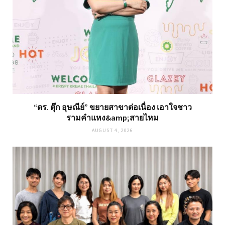
“ดร. ตุ๊ก อุษณีย์” ขยายสาขาต่อเนื่อง เอาใจชาว
รามคำแหง&amp;สายไหม
AUGUST 4, 2026