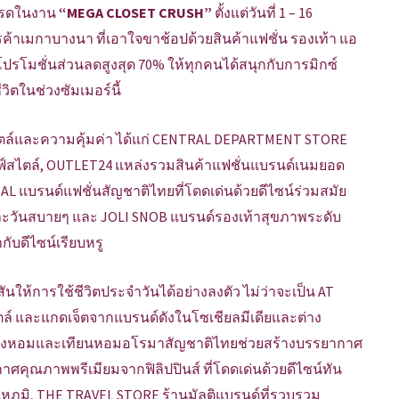
โปรดในงาน
“MEGA CLOSET CRUSH”
ตั้งแต่วันที่ 1 – 16
รค้าเมกาบางนา ที่เอาใจขาช้อปด้วยสินค้าแฟชั่น รองเท้า แอ
ปรโมชั่นส่วนลดสูงสุด 70% ให้ทุกคนได้สนุกกับการมิกซ์
ิตในช่วงซัมเมอร์นี้
สไตล์และความคุ้มค่า ได้แก่ CENTRAL DEPARTMENT STORE
ลฟ์สไตล์, OUTLET24 แหล่งรวมสินค้าแฟชั่นแบรนด์เนมยอด
 แบรนด์แฟชั่นสัญชาติไทยที่โดดเด่นด้วยดีไซน์ร่วมสมัย
นและวันสบายๆ และ JOLI SNOB แบรนด์รองเท้าสุขภาพระดับ
กับดีไซน์เรียบหรู
สันให้การใช้ชีวิตประจำวันได้อย่างลงตัว ไม่ว่าจะเป็น AT
ตล์ และแกดเจ็ตจากแบรนด์ดังในโซเชียลมีเดียและต่าง
รื่องหอมและเทียนหอมอโรมาสัญชาติไทยช่วยสร้างบรรยากาศ
ุณภาพพรีเมียมจากฟิลิปปินส์ ที่โดดเด่นด้วยดีไซน์ทัน
ภูมิ, THE TRAVEL STORE ร้านมัลติแบรนด์ที่รวบรวม