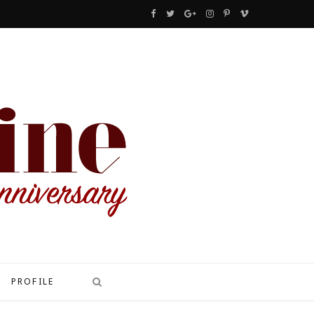
F
T
G
I
P
V
a
w
o
n
i
i
c
i
o
s
n
m
e
t
g
t
t
e
b
t
l
a
e
o
o
e
e
g
r
o
r
P
r
e
k
l
a
s
u
m
t
s
PROFILE