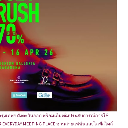
ห่งกรุงเทพฯ ฝั่งตะวันออก พร้อมเติมเต็มประสบการณ์การใช้
 YOUR EVERYDAY MEETING PLACE ชวนสายแฟชั่นและไลฟ์สไตล์