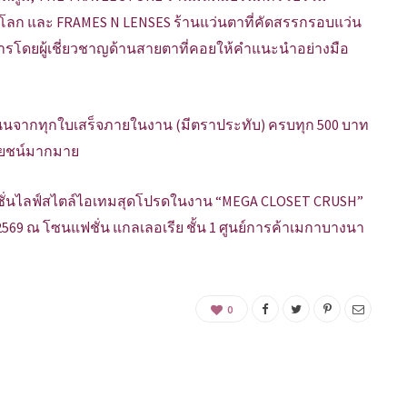
ลก และ FRAMES N LENSES ร้านแว่นตาที่คัดสรรกรอบแว่น
โดยผู้เชี่ยวชาญด้านสายตาที่คอยให้คำแนะนำอย่างมือ
นนจากทุกใบเสร็จภายในงาน (มีตราประทับ) ครบทุก 500 บาท
ะโยชน์มากมาย
ชั่นไลฟ์สไตล์ไอเทมสุดโปรดในงาน “MEGA CLOSET CRUSH”
น 2569 ณ โซนแฟชั่น แกลเลอเรีย ชั้น 1 ศูนย์การค้าเมกาบางนา
0