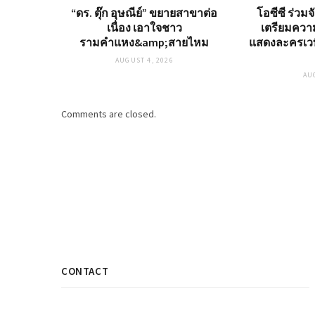
“ดร. ตุ๊ก อุษณีย์” ขยายสาขาต่อ
โอซีซี ร่วม
เนื่อง เอาใจชาว
เตรียมควา
รามคำแหง&amp;สายไหม
แสดงละครเวที
AUGUST 4, 2026
AU
Comments are closed.
CONTACT