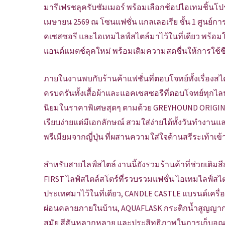
มารีเฟรชลุครับซัมเมอร์ พร้อมเลือกช้อปไอเทมชิ้น
เมษายน 2569 ณ โซนแฟชั่น แกลเลอเรีย ชั้น 1 ศูนย์กา
คเซสซอรี และไอเทมไลฟ์สไตล์มาไว้ในที่เดียว พร้อมโ
แอนด์แมตช์ลุคใหม่ พร้อมเติมความสดชื่นให้การใช้ชีว
ภายในงานพบกับร้านค้าแฟชั่นที่ตอบโจทย์ทั้งเรื่อง
ครบครันทั้งเสื้อผ้าและแอคเซสซอรีที่ตอบโจทย์ทุกไ
นิยมในราคาพิเศษสุดๆ ตามด้วย GREYHOUND ORIGINAL
เรียบง่ายแต่มีเอกลักษณ์ สวมใส่ง่ายได้ทั้งวันทำงา
พรีเมียมจากญี่ปุ่น ที่ผสานความใส่ใจด้านสรีระเท้าเข้า
สำหรับสายไลฟ์สไตล์ งานนี้ยังรวมร้านค้าที่ช่วยเติมสี
FIRST ไลฟ์สไตล์สโตร์ที่รวบรวมแฟชั่น ไอเทมไลฟ์สไ
ประเทศมาไว้ในที่เดียว, CANDLE CASTLE แบรนด์เค
ผ่อนคลายภายในบ้าน, AQUAFLASK กระติกน้ำสูญญากาศค
สมัย สีสันหลากหลาย และประสิทธิภาพในการเก็บอุณห