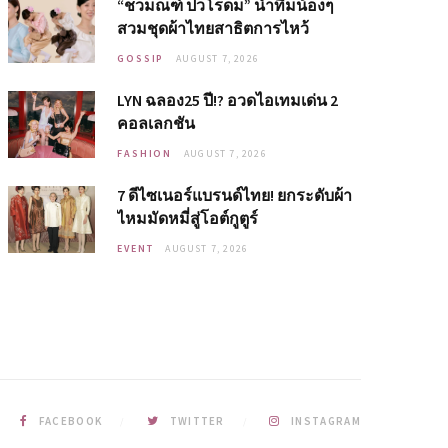
“ชวมณฑ์ ปวโรดม” นำทีมน้องๆ
สวมชุดผ้าไทยสาธิตการไหว้
GOSSIP
AUGUST 7, 2026
LYN ฉลอง25 ปี!? อวดไอเทมเด่น 2
คอลเลกชัน
FASHION
AUGUST 7, 2026
7 ดีไซเนอร์แบรนด์ไทย! ยกระดับผ้า
ไหมมัดหมี่สู่โอต์กูตูร์
EVENT
AUGUST 7, 2026
FACEBOOK
TWITTER
INSTAGRAM