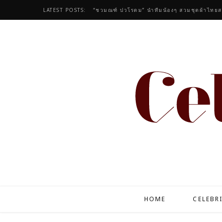
LATEST POSTS:
“ชวมณฑ์ ปวโรดม” นำทีมน้องๆ สวมชุดผ้าไทยส
HOME
CELEBR