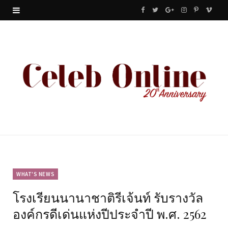
F
T
G
I
P
V
a
w
o
n
i
i
c
i
o
s
n
m
e
t
g
t
t
e
b
t
l
a
e
o
o
e
e
g
r
o
r
P
r
e
k
l
a
s
u
m
t
WHAT'S NEWS
โรงเรียนนานาชาติรีเจ้นท์ รับรางวัล
s
องค์กรดีเด่นแห่งปีประจำปี พ.ศ. 2562