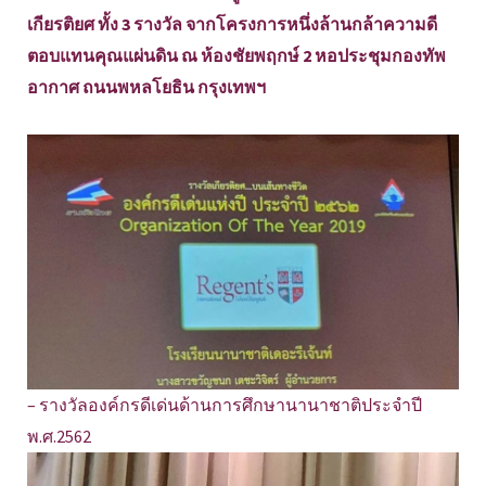
เกียรติยศ ทั้ง 3 รางวัล จากโครงการหนึ่งล้านกล้าความดี
ตอบแทนคุณแผ่นดิน ณ ห้องชัยพฤกษ์ 2 หอประชุมกองทัพ
อากาศ ถนนพหลโยธิน กรุงเทพฯ
– รางวัลองค์กรดีเด่นด้านการศึกษานานาชาติประจำปี
พ.ศ.2562