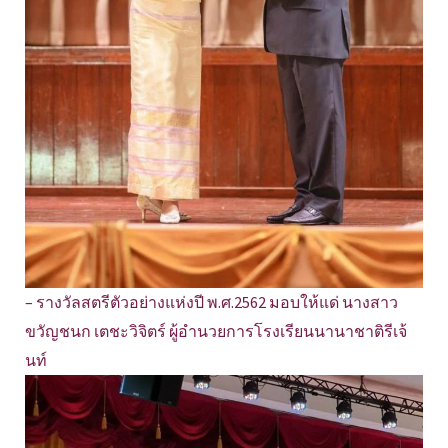
– รางวัลสตรีตัวอย่างแห่งปี พ.ศ.2562 มอบให้แด่ นางสาว
ขวัญชนก เตชะวิจิตร์ ผู้อำนวยการโรงเรียนนานาชาติรีเจ้
นท์