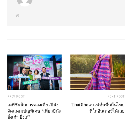
W
e
b
s
i
t
e
PREV POST
NEXT POST
เคทีซีผนึกการท่องเที่ยวปีนัง
Thai Show แฟชั่นพื้นถิ่นไทย
จัดแคมเปญพิเศษ “เที่ยวปีนัง
ที่โกอินเตอร์ได้เลย
ยิ่งเก๋า ยิ่งเก๋”