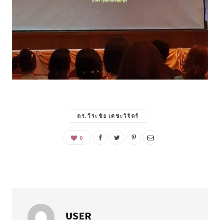
ดร.วีระชัย เตชะวิจิตร์
0
USER