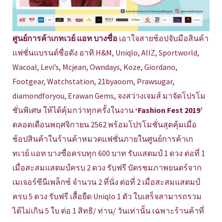
ศูนย์การค้าเกทเวย์ แอท บางซื่อ
เอาใจสายช้อปจับมือสินค้า
แฟชั่นแบรนด์ชื่อดัง อาทิ H&M, Uniqlo, AIIZ, Sportworld,
Wacoal, Levi’s, Mcjean, Owndays, Koze, Giordano,
Footgear, Watchstation, 21byaoom, Prawsugar,
diamondforyou, Erawan Gems, จงสว่างเจมส์ มาจัดโปรโม
ชั่นพิเศษ ให้ได้คุ้มกว่าทุกครั้งในงาน
‘Fashion Fest 2019’
ตลอดเดือนพฤศจิกายน 2562 พร้อมโปรโมชั่นสุดคุ้มเมื่อ
ช้อปสินค้าในร้านค้าหมวดแฟชั่นภายในศูนย์การค้าเก
ทเวย์ แอท บางซื่อครบทุก 600 บาท รับแสตมป์ 1 ดวง ต่อที่ 1
เมื่อสะสมแสตมป์ครบ 2 ดวง รับฟรี บัตรชมภาพยนตร์จาก
เมเจอร์ซีนีเพล็กซ์ จำนวน 2 ที่นั่ง ต่อที่ 2 เมื่อสะสมแสตมป์
ครบ 5 ดวง รับฟรี เสื้อยืด Uniqlo 1 ตัว ใบเสร็จสามารถรวม
ได้ไม่เกิน 5 ใบ ต่อ 1 สิทธิ/ ท่าน/ วันเท่านั้น เฉพาะร้านค้าที่