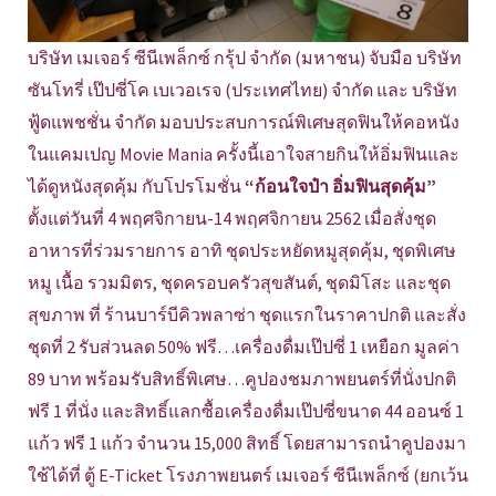
บริษัท เมเจอร์ ซีนีเพล็กซ์ กรุ้ป จำกัด (มหาชน) จับมือ บริษัท
ซันโทรี่ เป๊ปซี่โค เบเวอเรจ (ประเทศไทย) จำกัด และ บริษัท
ฟู้ดแพชชั่น จำกัด มอบประสบการณ์พิเศษสุดฟินให้คอหนัง
ในแคมเปญ Movie Mania ครั้งนี้เอาใจสายกินให้อิ่มฟินและ
ได้ดูหนังสุดคุ้ม กับโปรโมชั่น
“ก้อนใจป๋า อิ่มฟินสุดคุ้ม”
ตั้งแต่วันที่ 4 พฤศจิกายน-14 พฤศจิกายน 2562 เมื่อสั่งชุด
อาหารที่ร่วมรายการ อาทิ ชุดประหยัดหมูสุดคุ้ม, ชุดพิเศษ
หมู เนื้อ รวมมิตร, ชุดครอบครัวสุขสันต์, ชุดมิโสะ และชุด
สุขภาพ ที่ ร้านบาร์บีคิวพลาซ่า ชุดแรกในราคาปกติ และสั่ง
ชุดที่ 2 รับส่วนลด 50% ฟรี…เครื่องดื่มเป๊ปซี่ 1 เหยือก มูลค่า
89 บาท พร้อมรับสิทธิ์พิเศษ…คูปองชมภาพยนตร์ที่นั่งปกติ
ฟรี 1 ที่นั่ง และสิทธิ์แลกซื้อเครื่องดื่มเป๊ปซี่ขนาด 44 ออนซ์ 1
แก้ว ฟรี 1 แก้ว จำนวน 15,000 สิทธิ์ โดยสามารถนำคูปองมา
ใช้ได้ที่ ตู้ E-Ticket โรงภาพยนตร์ เมเจอร์ ซีนีเพล็กซ์ (ยกเว้น