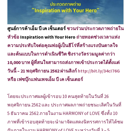
ศูนย์การค้าเอ็ม บี เค เซ็นเตอร์
ชวนร่วมประกวดภาพถ่ายใน
หัวข้อ
Inspiration with Your Hero
ถ่ายทอดช่วงเวลาแห่ง
ความประทับใจต่อคุณพ่อผู้เป็นฮีโร่ที่สร้างแรงบันดาลใจ
และต้นแบบในการดำเนินชีวิต ชิงรางวัลรวมมูลค่ากว่า
10,000 บาท ผู้ที่สนใจสามารถส่งภาพเข้าประกวดได้ตั้งแต่
วันนี้ – 21 พฤศจิกายน 2562 ผ่านลิงก์
http://bit.ly/34cI76G
หรือ เฟซบุ๊กแฟนเพจเอ็ม บี เค เซ็นเตอร์
โดยจะประกาศผลผู้เข้ารอบ 10 คนสุดท้ายในวันที่ 26
พฤศจิกายน 2562 และ ประกาศผลภาพถ่ายชนะเลิศในวันที่
5 ธันวาคม 2562 ภายในงาน HARMONY of LOVE ซึ่งทั้ง 10
ภาพที่เข้ารอบสุดท้ายจะนำมาจัดแสดงนิทรรศการให้ได้ชม
กันภายในงาน HARMONY of LOVE ระหว่างวันที่ 3 – 5