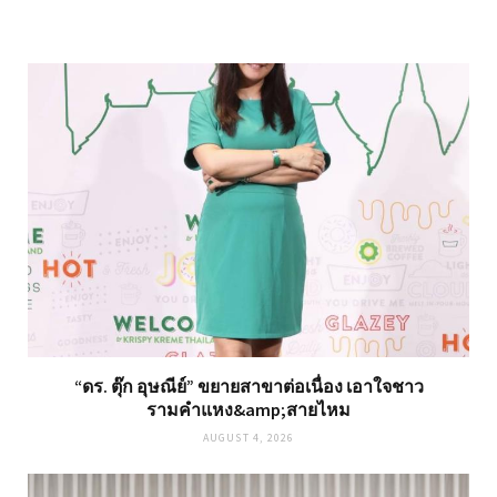
“ดร. ตุ๊ก อุษณีย์” ขยายสาขาต่อเนื่อง เอาใจชาว
รามคำแหง&amp;สายไหม
AUGUST 4, 2026