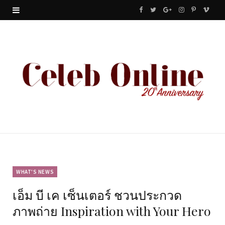
F
T
G
I
P
V
a
w
o
n
i
i
c
i
o
s
n
m
e
t
g
t
t
e
b
t
l
a
e
o
o
e
e
g
r
o
r
P
r
e
k
l
a
s
u
m
t
WHAT'S NEWS
เอ็ม บี เค เซ็นเตอร์ ชวนประกวด
s
ภาพถ่าย Inspiration with Your Hero