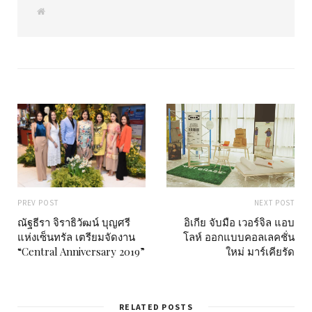
W
e
b
s
i
t
e
PREV POST
NEXT POST
ณัฐธีรา จิราธิวัฒน์ บุญศรี
อิเกีย จับมือ เวอร์จิล แอบ
แห่งเซ็นทรัล เตรียมจัดงาน
โลห์ ออกแบบคอลเลคชั่น
“Central Anniversary 2019”
ใหม่ มาร์เคียรัด
RELATED POSTS