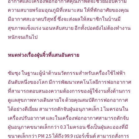
อากาศและเครื่องฟอกอากาศคุณภาพดีจะช่วยมอบความ
ความสบายพร้อมอุณภูมิที่เหมาะสม ให้ที่พักอาศัยของคุณ
มีอากาศสะอาดบริสุทธิ์ ซึ่งจะส่งผลให้สมาชิกในบ้านมี
สุขภาพแข็งแรง นอนหลับสบาย อีกทั้งปอดยังไม่ต้องทำงาน
หนักจนเกินไป
หมดห่วงเรื่องฝุ่นจิ๋วที่แสนอันตราย
ซัมซุง ในฐานะผู้นำด้านนวัตกรรมสำหรับเครื่องใช้ไฟฟ้า
อันดับหนึ่งของโลก มีการพัฒนาเทคโนโลยีการฟอกอากาศ
ที่สามารถตอบสนองความต้องการของผู้ใช้งานทั้งด้านการ
ดูแลสุขภาพทางเดินหายใจ ด้วยคุณสมบัติการฟอกอากาศ
ได้อย่างดีเยี่ยม สามารถดักจับฝุ่นอนุภาคเล็ก 1 ไมครอนใน
เครื่องปรับอากาศ และในเครื่องฟอกอากาศสามารถดักจับ
ฝุ่นอนุภาคขนาดเล็กกว่า 0.3 ไมครอน ซึ่งเป็นฝุ่นละอองที่มี
ขนาดเล็กกว่า PM 2.5 ได้ถึง 99.9 เปอร์เซ็นต์ สามารถสั่งการ