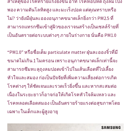
สาเหตุของโรคที่ร้ายแรงยิ่งขึ้น อาทิ โรคหอบหืด ถุงลมโป่ง
พอง ความดันโลหิตสูง และมะเร็งปอด แต่คุณทราบหรือ
ไม่? ว่ายังมีฝุ่นละอองอนุภาคขนาดเล็กยิ่งกว่า PM2.5 ที่
สามารถแทรกซึมเข้าสู่ผิวของเราจนสร้างเป็นเซลล์ร้ายที่
เป็นอันตรายต่อระบบต่างๆ ภายในร่างกาย นั่นคือ PM1.0
“PM1.0” หรือชื่อเต็ม particulate matter ฝุ่นละอองจิ๋วที่มี
ขนาดไม่เกิน 1 ไมครอน เพราะอนุภาคขนาดเล็กเท่านี้จะ
สามารถซึมทะลุถุงลมปอดเข้าไปในเส้นเลือดที่ไปเลี้ยง
หัวใจและสมอง ก่อเป็นปัจจัยที่เพิ่มความเสี่ยงต่อการเกิด
โรคต่างๆ ให้ชัดเจนและรวดเร็วยิ่งขึ้น และหากสะสมต่อ
เนื่องในระยะยาวก็อาจก่อให้เกิดโรคหัวใจล้มเหลว และ
โรคหลอดเลือดสมอง เป็นอันตรายร้ายแรงต่อสุขภาพโดย
เฉพาะในเด็กและผู้สูงอายุ