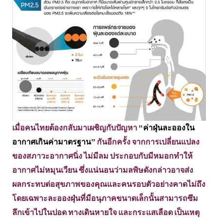
เมื่อคนไทยต้องกลับมาเผชิญกับปัญหา
“ค่าฝุ่นละอองใน
อากาศเกินค่ามาตรฐาน”
กันอีกครั้ง จากการเปลี่ยนแปลง
ของสภาวะอากาศนิ่ง ไม่มีลม ประกอบกับมีหมอกทำให้
อากาศไม่หมุนเวียน ซึ่งแน่นอนว่ามลพิษดังกล่าวอาจส่ง
ผลกระทบต่อสุขภาพของคุณและคนรอบตัวอย่างคาดไม่ถึง
โดยเฉพาะละอองฝุ่นที่มีอนุภาคขนาดเล็กนั้นสามารถซึม
ลึกเข้าไปในปอด ทางเดินหายใจ และกระแสเลือด เป็นเหตุ