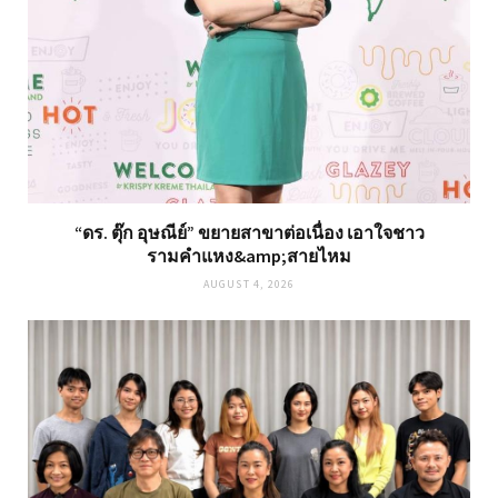
“ดร. ตุ๊ก อุษณีย์” ขยายสาขาต่อเนื่อง เอาใจชาว
รามคำแหง&amp;สายไหม
AUGUST 4, 2026