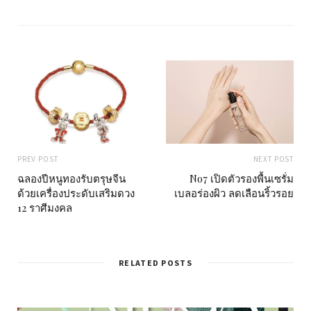
i
t
e
PREV POST
NEXT POST
ฉลองปีหนูทองรับตรุษจีน
No7 เปิดตัวรองพื้นเซรั่ม
ด้วยเครื่องประดับเสริมดวง
เบลอร่องผิว ลดเลือนริ้วรอย
12 ราศีมงคล
RELATED POSTS