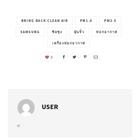
BRING BACK CLEAN AIR
PM1.0
PM2.5
SAMSUNG
ซัมซุง
ฝุ่นจิ๋ว
ฟอกอากาศ
เครื่องฟอกอากาศ
0
USER
W
e
b
s