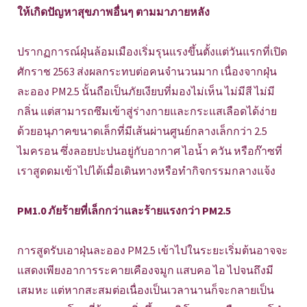
ให้เกิดปัญหาสุขภาพอื่นๆ ตามมาภายหลัง
ปรากฏการณ์ฝุ่นล้อมเมืองเริ่มรุนแรงขึ้นตั้งแต่วันแรกที่เปิด
ศักราช 2563 ส่งผลกระทบต่อคนจำนวนมาก เนื่องจากฝุ่น
ละออง PM2.5 นั้นถือเป็นภัยเงียบที่มองไม่เห็น ไม่มีสี ไม่มี
กลิ่น แต่สามารถซึมเข้าสู่ร่างกายและกระแสเลือดได้ง่าย
ด้วยอนุภาคขนาดเล็กที่มีเส้นผ่านศูนย์กลางเล็กกว่า 2.5
ไมครอน ซึ่งลอยปะปนอยู่กับอากาศ ไอน้ำ ควัน หรือก๊าซที่
เราสูดดมเข้าไปได้เมื่อเดินทางหรือทำกิจกรรมกลางแจ้ง
PM1.0 ภัยร้ายที่เล็กกว่าและร้ายแรงกว่า PM2.5
การสูดรับเอาฝุ่นละออง PM2.5 เข้าไปในระยะเริ่มต้นอาจจะ
แสดงเพียงอาการระคายเคืองจมูก แสบคอ ไอ ไปจนถึงมี
เสมหะ แต่หากสะสมต่อเนื่องเป็นเวลานานก็จะกลายเป็น