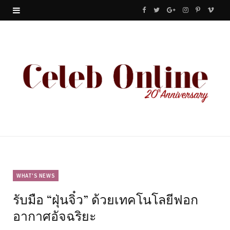
F
T
G
I
P
V
a
w
o
n
i
i
c
i
o
s
n
m
e
t
g
t
t
e
b
t
l
a
e
o
o
e
e
g
r
o
r
P
r
e
k
l
a
s
u
m
t
WHAT'S NEWS
รับมือ “ฝุ่นจิ๋ว” ด้วยเทคโนโลยีฟอก
s
อากาศอัจฉริยะ