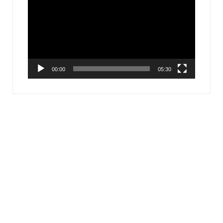
Player
00:00
05:30