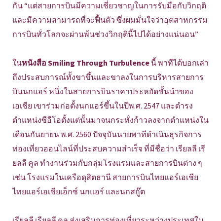
กัน “แต่สายการบินมีความเชี่ยวชาญในการรับมือกับวิกฤติ
และมีความสามารถที่จะฟื้นตัว ซึ่งผมมั่นใจว่าอุตสาหกรรม
การบินทั่วโลกจะผ่านพ้นช่วงวิกฤตินี้ไปได้อย่างแน่นอน”
ใน
หนังสือ Smiling Through Turbulence
นี้ พาทีได้บอกเล่า
ถึงประสบการณ์ทั้งขาขึ้นและขาลงในการบริหารสายการ
บินนกแอร์ หนึ่งในสายการบินราคาประหยัดชั้นนำของ
เอเชีย เขาร่วมก่อตั้งนกแอร์ขึ้นในปีพ.ศ. 2547 และดำรง
ตำแหน่งซีอีโอตั้งแต่นั้นมาจนกระทั่งก้าวลงจากตำแหน่งใน
เดือนกันยายน พ.ศ. 2560 ปัจจุบันนายพาทีดำเนินธุรกิจการ
ท่องเที่ยวออนไลน์ที่ประสบความสำเร็จ ที่มีชื่อว่า เรียลลี เรี
ยลลี คูล ทำงานร่วมกับกลุ่มโรงแรมและสายการบินต่าง ๆ
เช่น โรงแรมในเครือดุสิตธานี สายการบินไทยแอร์เอเชีย
ไทยแอร์เอเชียเอ็กซ์ นกแอร์ และนกสกู๊ต
เรียลลี เรียลลี คูล ส่งเสริมการท่องเที่ยวระหว่างประเทศใน