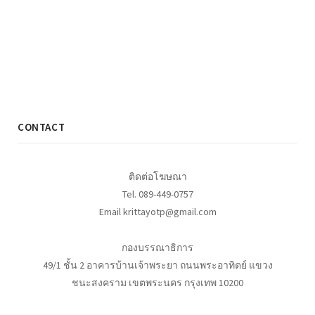
CONTACT
ติดต่อโฆษณา
Tel. 089-449-0757
Email krittayotp@gmail.com
กองบรรณาธิการ
49/1 ชั้น 2 อาคารบ้านเจ้าพระยา ถนนพระอาทิตย์ แขวง
ชนะสงคราม เขตพระนคร กรุงเทพ 10200