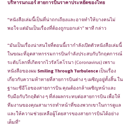
บริหารนกแอร์ สายการบินราคาประหยัดของไทย
“หนังสือเล่มนี้เป็นที่น่าถกเถียงและอาจทำให้บางคนไม่
พอใจ แต่มันเป็นเรื่องที่ต้องถูกบอกเล่า” พาที กล่าว
“มันเป็นเรื่องน่าสนใจที่ตอนนี้เรากำลังเปิดตัวหนังสือเล่มนี้
ในขณะที่อุตสาหกรรมการบินกำลังประสบกับวิกฤตการณ์
ระดับโลกที่เกิดจากไวรัสโคโรนา (Coronavirus) เพราะ
หนังสือของผม
Smiling Through Turbulence
เป็นเรื่อง
เกี่ยวกับความท้าทายที่สายการบินต่าง ๆ เผชิญอยู่ทั้งสิ้น ใน
ฐานะซีอีโอของสายการบิน คุณต้องกล้าเผชิญหน้าและ
รับมือกับวิกฤติต่าง ๆ ที่ส่งผลกระทบต่อสายการบิน เพื่อให้
ทีมงานของคุณสามารถทำหน้าที่ของพวกเขาในการดูแล
และให้ความช่วยเหลือผู้โดยสารของสายการบินได้อย่าง
เต็มที่”