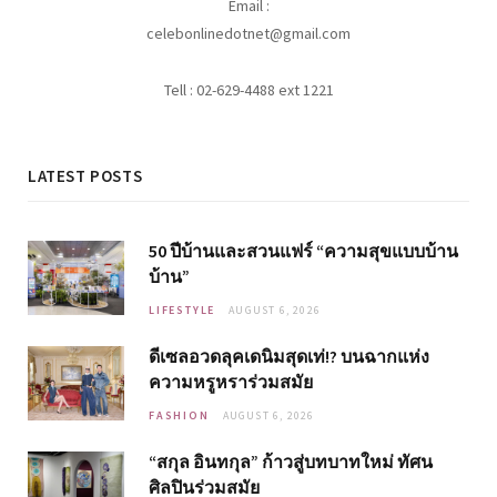
Email :
celebonlinedotnet@gmail.com
Tell : 02-629-4488 ext 1221
LATEST POSTS
50 ปีบ้านและสวนแฟร์ “ความสุขแบบบ้าน
บ้าน”
LIFESTYLE
AUGUST 6, 2026
ดีเซลอวดลุคเดนิมสุดเท่!? บนฉากแห่ง
ความหรูหราร่วมสมัย
FASHION
AUGUST 6, 2026
“สกุล อินทกุล” ก้าวสู่บทบาทใหม่ ทัศน
ศิลปินร่วมสมัย