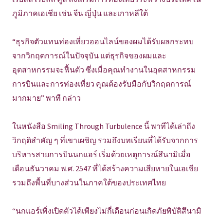
ภูมิภาคเอเชีย เช่น จีน ญี่ปุ่น และเกาหลีใต้
“ธุรกิจตัวแทนท่องเที่ยวออนไลน์ของผมได้รับผลกระทบ
จากวิกฤตการณ์ในปัจจุบัน แต่ธุรกิจของผมและ
อุตสาหกรรมจะฟื้นตัว ซึ่งเมื่อคุณทำงานในอุตสาหกรรม
การบินและการท่องเที่ยว คุณต้องรับมือกับวิกฤตการณ์
มากมาย” พาที กล่าว
ในหนังสือ Smiling Through Turbulence นี้ พาทีได้เล่าถึง
วิกฤติสำคัญ ๆ ที่เขาเผชิญ รวมถึงบทเรียนที่ได้รับจากการ
บริหารสายการบินนกแอร์ เริ่มด้วยเหตุการณ์สึนามิเมื่อ
เดือนธันวาคม พ.ศ. 2547 ที่ได้สร้างความเสียหายในเอเชีย
รวมถึงพื้นที่บางส่วนในภาคใต้ของประเทศไทย
“นกแอร์เพิ่งเปิดตัวได้เพียงไม่กี่เดือนก่อนเกิดภัยพิบัติสึนามิ