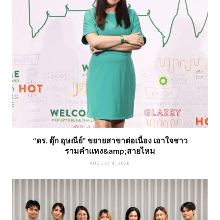
“ดร. ตุ๊ก อุษณีย์” ขยายสาขาต่อเนื่อง เอาใจชาว
รามคำแหง&amp;สายไหม
AUGUST 4, 2026