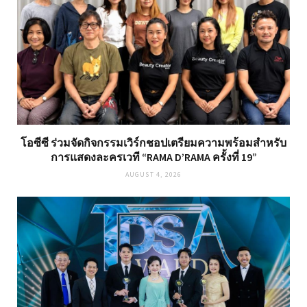
โอซีซี ร่วมจัดกิจกรรมเวิร์กชอปเตรียมความพร้อมสำหรับ
การแสดงละครเวที “RAMA D’RAMA ครั้งที่ 19”
AUGUST 4, 2026