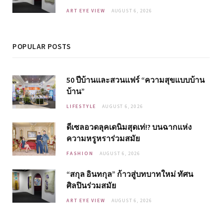
ART EYE VIEW
AUGUST 6, 2026
POPULAR POSTS
50 ปีบ้านและสวนแฟร์ “ความสุขแบบบ้าน
บ้าน”
LIFESTYLE
AUGUST 6, 2026
ดีเซลอวดลุคเดนิมสุดเท่!? บนฉากแห่ง
ความหรูหราร่วมสมัย
FASHION
AUGUST 6, 2026
“สกุล อินทกุล” ก้าวสู่บทบาทใหม่ ทัศน
ศิลปินร่วมสมัย
ART EYE VIEW
AUGUST 6, 2026