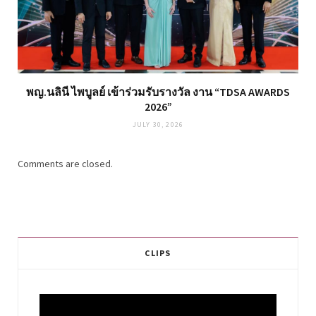
พญ.นลินี ไพบูลย์ เข้าร่วมรับรางวัล งาน “TDSA AWARDS
2026”
JULY 30, 2026
Comments are closed.
CLIPS
Video