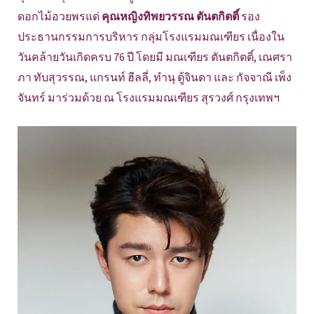
ดอกไม้อวยพรแด่
คุณหญิงทิพยวรรณ ตันตกิตติ์
รอง
ประธานกรรมการบริหาร กลุ่มโรงแรมมณเฑียร เนื่องใน
วันคล้ายวันเกิดครบ 76 ปี โดยมี มณเฑียร ตันตกิตติ์, เณศรา
ภา ทับสุวรรณ, แกรนท์ ฮีลลี่, ทำนุ ตู้จินดา และ กัจจาณี เพ็ง
จันทร์ มาร่วมด้วย ณ โรงแรมมณเฑียร สุรวงศ์ กรุงเทพฯ