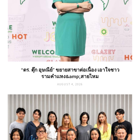
“ดร. ตุ๊ก อุษณีย์” ขยายสาขาต่อเนื่อง เอาใจชาว
รามคำแหง&amp;สายไหม
AUGUST 4, 2026