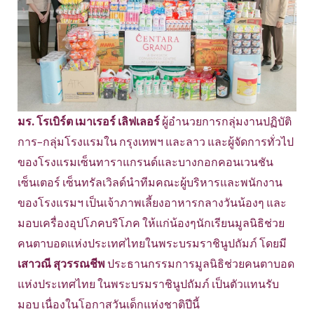
มร. โรเบิร์ต เมาเรอร์ เลิฟเลอร์
ผู้อำนวยการกลุ่มงานปฏิบัติ
การ–กลุ่มโรงแรมใน กรุงเทพฯ และลาว และผู้จัดการทั่วไป
ของโรงแรมเซ็นทาราแกรนด์และบางกอกคอนเวนชัน
เซ็นเตอร์ เซ็นทรัลเวิลด์นำทีมคณะผู้บริหารและพนักงาน
ของโรงแรมฯ เป็นเจ้าภาพเลี้ยงอาหารกลางวันน้องๆ และ
มอบเครื่องอุปโภคบริโภค ให้แก่น้องๆนักเรียนมูลนิธิช่วย
คนตาบอดแห่งประเทศไทยในพระบรมราชินูปถัมภ์ โดยมี
เสาวณี สุวรรณชีพ
ประธานกรรมการมูลนิธิช่วยคนตาบอด
แห่งประเทศไทย ในพระบรมราชินูปถัมภ์ เป็นตัวแทนรับ
มอบ เนื่องในโอกาสวันเด็กแห่งชาติปีนี้