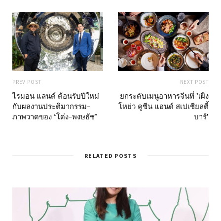
PREV POST
NEXT POST
ไรมอน แลนด์ ต้อนรับปีใหม่
ยกระดับเมนูอาหารจีนที่ "เผิง
กับผลงานประติมากรรม-
โหย่ว คูซีน แอนด์ สเปเชียลตี้
ภาพวาดของ ‘โด่ง-พงษธัช’
บาร์"
RELATED POSTS