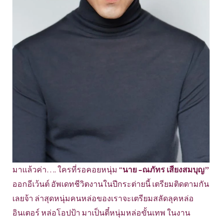
มาแล้วค่า…. ใครที่รอคอยหนุ่ม “
นาย
–
ณภัทร เสียงสมบุญ”
ออกอีเว้นต์ อัพเดทชีวิตงานในปีกระต่ายนี้ เตรียมติดตามกัน
เลยจ้า ล่าสุดหนุ่มคนหล่อของเราจะเตรี
ยมสลัดลุคหล่อ
อินเตอร์ หล่อโอปป้า มาเป็นตี๋หนุ่มหล่อขั้นเทพ ในงาน