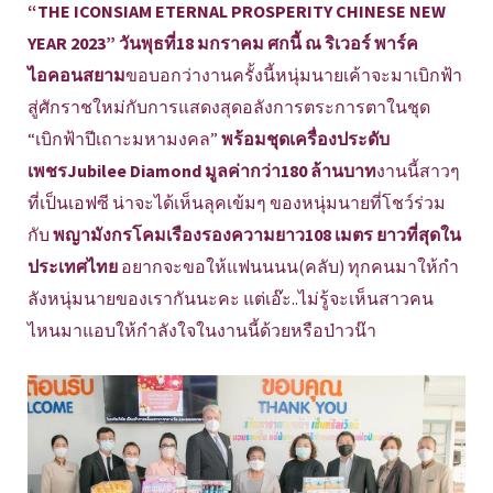
“
THE ICONSIAM ETERNAL PROSPERITY CHINESE NEW
YEAR 2023” วันพุธที่18 มกราคม ศกนี้ ณ ริเวอร์ พาร์ค
ไอคอนสยาม
ขอบอกว่างานครั้งนี้หนุ่มนายเค้
าจะมาเบิกฟ้า
สู่ศักราชใหม่กั
บการแสดงสุดอลังการตระการตาในชุ
ด
“เบิกฟ้าปีเถาะมหามงคล”
พร้อมชุดเครื่องประดับ
เพชร
Jubilee Diamond มูลค่ากว่า180 ล้านบาท
งานนี้สาวๆ
ที่เป็นเอฟซี น่าจะได้เห็นลุคเข้มๆ ของหนุ่มนายที่โชว์ร่วม
กับ
พญามังกรโคมเรืองรองความยาว
108 เมตร ยาวที่สุดใน
ประเทศไทย
อยากจะขอให้แฟนนนน(คลับ) ทุกคนมาให้กำ
ลังหนุ่
มนายของเรากันนะคะ แต่เอ๊ะ..ไม่รู้จะเห็
นสาวคน
ไหนมาแอบให้กำลั
งใจในงานนี้ด้วยหรือป่าวน๊า