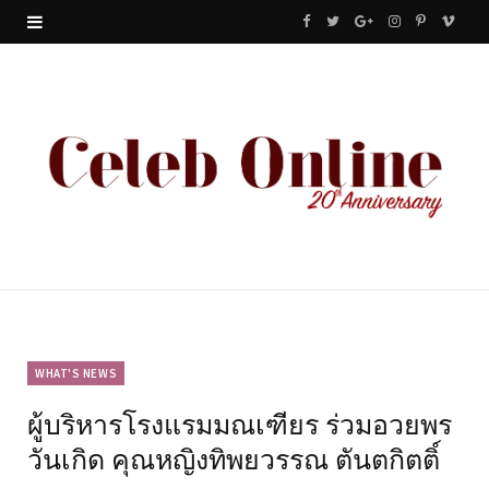
F
T
G
I
P
V
a
w
o
n
i
i
c
i
o
s
n
m
e
t
g
t
t
e
b
t
l
a
e
o
o
e
e
g
r
o
r
P
r
e
k
l
a
s
u
m
t
WHAT'S NEWS
ผู้บริหารโรงแรมมณเฑียร ร่วมอวยพร
s
วันเกิด คุณหญิงทิพยวรรณ ตันตกิตติ์