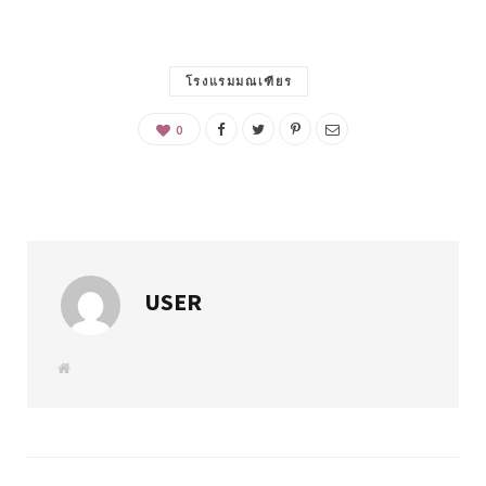
โรงแรมมณเฑียร
0
USER
W
e
b
s
i
t
e