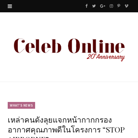
F
T
G
I
P
V
a
w
o
n
i
i
c
i
o
s
n
m
e
t
g
t
t
e
b
t
l
a
e
o
o
e
e
g
r
o
r
P
r
e
k
l
a
s
u
m
t
WHAT'S NEWS
เหล่าคนดังลุยแจกหน้ากากกรอง
s
อากาศคุณภาพดีในโครงการ “STOP