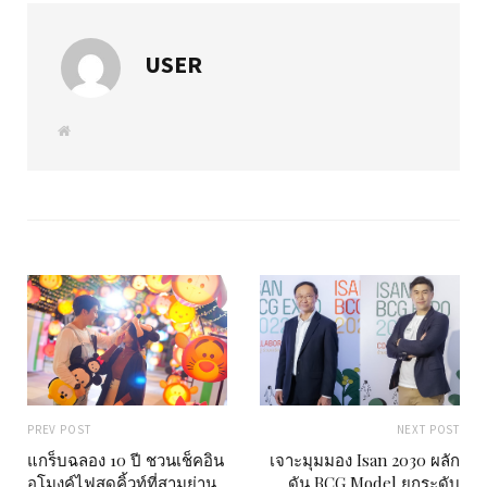
USER
W
e
b
s
i
t
e
PREV POST
NEXT POST
แกร็บฉลอง 10 ปี ชวนเช็คอิน
เจาะมุมมอง Isan 2030 ผลัก
อุโมงค์ไฟสุดคิ้วท์ที่สามย่าน
ดัน BCG Model ยกระดับ