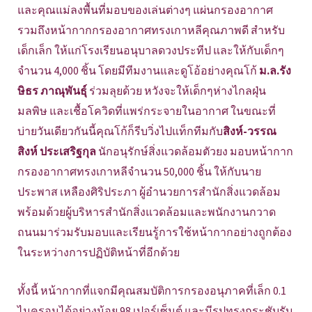
และคุณแม่ลงพื้นที่มอบของเล่นต่างๆ แผ่นกรองอากาศ
รวมถึงหน้ากากกรองอากาศทรงเกาหลีคุณภาพดี สำหรับ
เด็กเล็ก ให้แก่โรงเรียนอนุบาลดวงประทีป และให้กับเด็กๆ
จำนวน 4,000 ชิ้น โดยมีทีมงานและดูโอ้อย่างคุณโก้
ม.ล.รัง
ษิธร ภาณุพันธุ์
ร่วมลุยด้วย หวังจะให้เด็กๆห่างไกลฝุ่น
มลพิษ และเชื้อโควิดที่แพร่กระจายในอากาศ ในขณะที่
บ่ายวันเดียวกันนี้คุณโก้ก็รีบวิ่งไปแท็กทีมกับ
สิงห์-วรรณ
สิงห์ ประเสริฐกุล
นักอนุรักษ์สิ่งแวดล้อมตัวยง มอบหน้ากาก
กรองอากาศทรงเกาหลีจำนวน 50,000 ชิ้น ให้กับนาย
ประพาส เหลืองศิริประภา ผู้อำนวยการสำนักสิ่งแวดล้อม
พร้อมด้วยผู้บริหารสำนักสิ่งแวดล้อมและพนักงานกวาด
ถนนมาร่วมรับมอบและเรียนรู้การใช้หน้ากากอย่างถูกต้อง
ในระหว่างการปฏิบัติหน้าที่อีกด้วย
ทั้งนี้ หน้ากากที่แจกมีคุณสมบัติการกรองอนุภาคที่เล็ก 0.1
ไมครอนได้อย่างน้อย 98 เปอร์เซ็นต์ และมีรูปทรงกระชับรับ