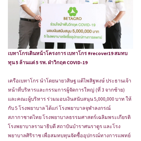
เบทาโกรเดินหน้าโครงการ เบทาโกร #recover19 สมทบ
ทุน 5 ล้านแด่ 5 รพ. ฝ่าวิกฤต COVID-19
เครือเบทาโกร นำโดยนายวสิษฐ แต้ไพสิฐพงษ์ ประธานเจ้า
หน้าที่บริหารและกรรมการผู้จัดการใหญ่ (ที่ 3 จากซ้าย)
และคณะผู้บริหาร ร่วมมอบเงินสนับสนุน 5,000,000 บาท ให้
กับ 5 โรงพยาบาล ได้แก่ โรงพยาบาลจุฬาลงกรณ์
สภากาชาดไทย โรงพยาบาลธรรมศาสตร์เฉลิมพระเกียรติ
โรงพยาบาลรามาธิบดี สถาบันบำราศนราดูร และโรง
พยาบาลศิริราช เพื่อสมทบทุนจัดซื้ออุปกรณ์ทางการแพทย์