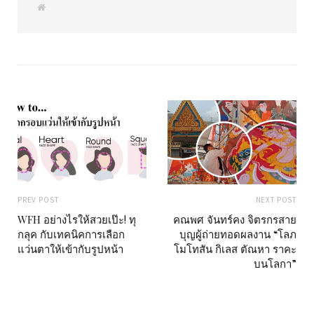
W
e
b
s
i
t
e
PREV POST
NEXT POST
WFH อย่างไรให้สวยเป๊ะ! ทุ
คณพศ จันทร์คง จิตรกรสาย
กลุค กับเทคนิคการเลือก
บุญผู้ถ่ายทอดผลงาน “โลภ
แว่นตาให้เข้ากับรูปหน้า
โมโทสัน กิเลส ตัณหา ราคะ
บนโลกา”