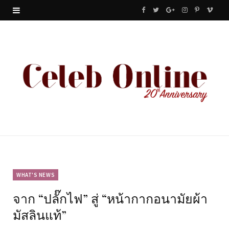
F
T
G
I
P
V
a
w
o
n
i
i
c
i
o
s
n
m
e
t
g
t
t
e
b
t
l
a
e
o
o
e
e
g
r
o
r
P
r
e
k
l
a
s
u
m
t
WHAT'S NEWS
จาก “ปลั๊กไฟ” สู่ “หน้ากากอนามัยผ้า
s
มัสลินแท้”