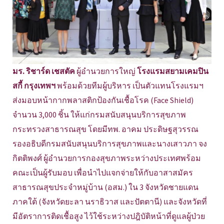
มร. ริชาร์ด เชสตัค
ผู้อำนวยการใหญ่
โรงแรมสยามเคมปิน
สกี้ กรุงเทพฯ
พร้อมด้วยทีมผู้บริหาร เป็นตัวแทนโรงแรมฯ
ส่งมอบหน้ากากพลาสติกป้องกันเชื้อโรค (Face Shield)
จำนวน 3,000 ชิ้น ให้แก่กรมสนับสนุนบริการสุขภาพ
กระทรวงสาธารณสุข โดยมีทพ. อาคม ประดิษฐสุวรรณ
รองอธิบดีกรมสนับสนุนบริการสุขภาพและนางเสาวภา จง
กิตติพงศ์ ผู้อำนวยการกองสุขภาพระหว่างประเทศพร้อม
คณะเป็นผู้รับมอบ เพื่อนำไปแจกจ่ายให้กับอาสาสมัคร
สาธารณสุขประจำหมู่บ้าน (อสม.) ใน 3 จังหวัดชายแดน
ภาคใต้ (จังหวัดยะลา นราธิวาส และปัตตานี) และจังหวัดที่
มีอัตราการติดเชื้อสูง ไว้ใช้ระหว่างปฎิบัติหน้าที่ดูแลผู้ป่วย