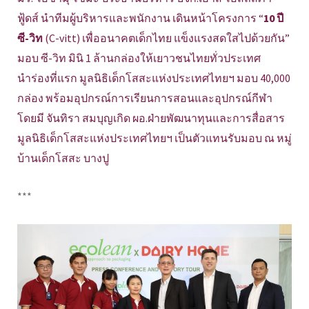
ฟู้ดส์ นำทีมผู้บริหารและพนักงาน เดินหน้าโครงการ “
10 ปี
ซี-วิท
(C-vitt) เพื่ออนาคตเด็กไทย แข็งแรงสดใสไปด้วยกัน”
มอบ ซี-วิท มินิ 1 ล้านกล่องให้เยาวชนไทยทั่วประเทศ
นำร่องที่แรก มูลนิธิเด็กโสสะแห่งประเทศไทยฯ มอบ 40,000
กล่อง พร้อมอุปกรณ์การเรียนการสอนและอุปกรณ์กีฬา
โดยมี จันทิรา สมบุญเกิด ผอ.ฝ่ายพัฒนาทุนและการสื่อสาร
มูลนิธิเด็กโสสะแห่งประเทศไทยฯ เป็นตัวแทนรับมอบ ณ หมู่
บ้านเด็กโสสะ บางปู
***