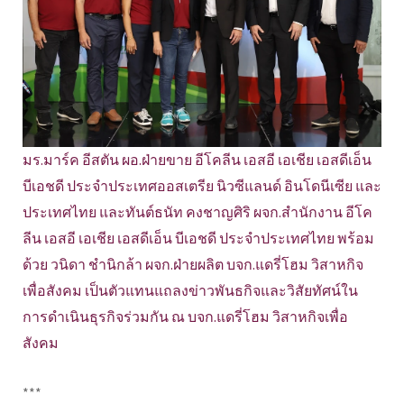
มร.มาร์ค อีสตัน ผอ.ฝ่ายขาย อีโคลีน เอสอี เอเชีย เอสดีเอ็น
บีเอชดี ประจำประเทศออสเตรีย นิวซีแลนด์ อินโดนีเซีย และ
ประเทศไทย และทันต์ธนัท คงชาญศิริ ผจก.สำนักงาน อีโค
ลีน เอสอี เอเชีย เอสดีเอ็น บีเอชดี ประจำประเทศไทย พร้อม
ด้วย วนิดา ชำนิกล้า ผจก.ฝ่ายผลิต บจก.แดรี่โฮม วิสาหกิจ
เพื่อสังคม เป็นตัวแทนแถลงข่าวพันธกิจและวิสัยทัศน์ใน
การดำเนินธุรกิจร่วมกัน ณ บจก.แดรี่โฮม วิสาหกิจเพื่อ
สังคม
***