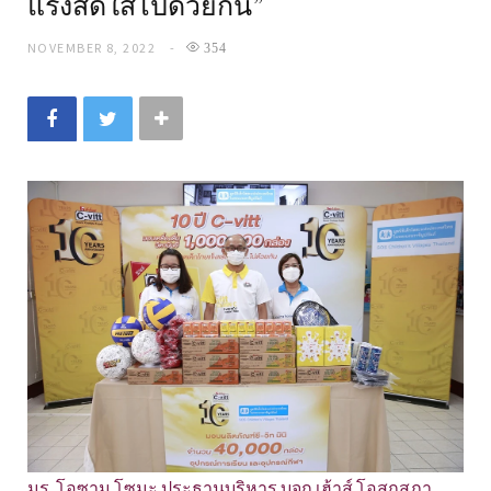
แรงสดใสไปด้วยกัน”
NOVEMBER 8, 2022
354
มร. โอซามุ โซมะ ประธานบริหาร บจก.เฮ้าส์ โอสถสภา