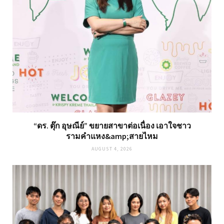
“ดร. ตุ๊ก อุษณีย์” ขยายสาขาต่อเนื่อง เอาใจชาว
รามคำแหง&amp;สายไหม
AUGUST 4, 2026