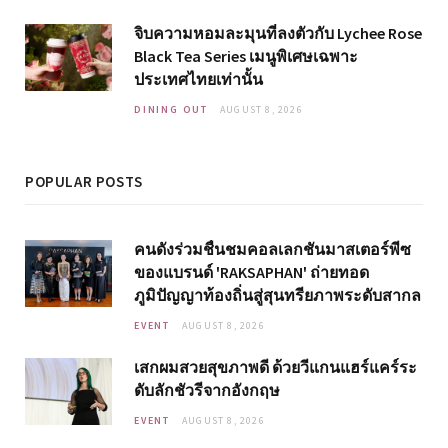
จิบความหอมละมุนที่ลงตัวกับ Lychee Rose
Black Tea Series เมนูพิเศษเฉพาะ
ประเทศไทยเท่านั้น
DINING OUT
AUGUST 8, 2026
POPULAR POSTS
คนดังร่วมชื่นชมคอลเลกชันมาสเตอร์พีซ
ของแบรนด์ 'RAKSAPHAN' ถ่ายทอด
ภูมิปัญญาท้องถิ่นสู่สุนทรียภาพระดับสากล
EVENT
AUGUST 8, 2026
เสกผมสวยสุขภาพดี ด้วยวีแกนแฮร์แคร์ระ
ดับลักชัวรีจากอังกฤษ
EVENT
AUGUST 8, 2026