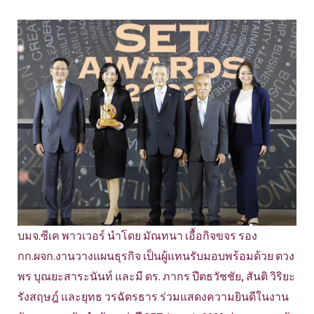
บมจ.ซีเค พาวเวอร์ นำโดย มัณทนา เอื้อกิจขจร รอง
กก.ผจก.งานวางแผนธุรกิจ เป็นผู้แทนรับมอบพร้อมด้วย ตวง
พร บุณยะสาระนันท์ และมี ดร. ภากร ปีตธวัชชัย, สันติ วิริยะ
รังสฤษฎ์ และยุทธ วรฉัตรธาร ร่วมแสดงความยินดีในงาน