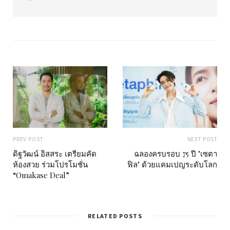
e
b
s
i
t
e
PREV POST
NEXT POST
ดิฐวัฒน์ อิสสระ เตรียมคัด
ฉลองครบรอบ 75 ปี "เซตา
ห้องสวย ร่วมโปรโมชั่น
ฟิล" ด้วยแคมเปญระดับโลก
“Omakase Deal”
RELATED POSTS