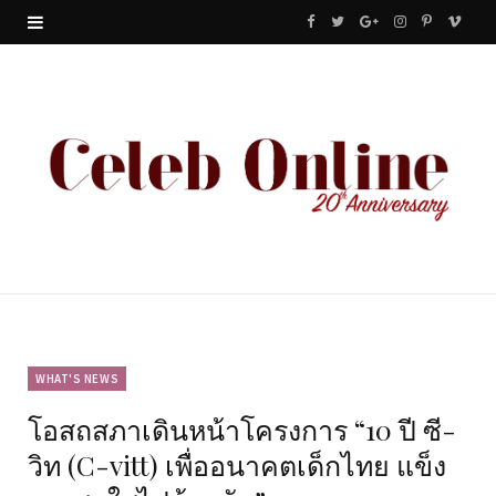
F
T
G
I
P
V
a
w
o
n
i
i
c
i
o
s
n
m
e
t
g
t
t
e
b
t
l
a
e
o
o
e
e
g
r
o
r
P
r
e
k
l
a
s
u
m
t
WHAT'S NEWS
โอสถสภาเดินหน้าโครงการ “10 ปี ซี-
s
วิท (C-vitt) เพื่ออนาคตเด็กไทย แข็ง