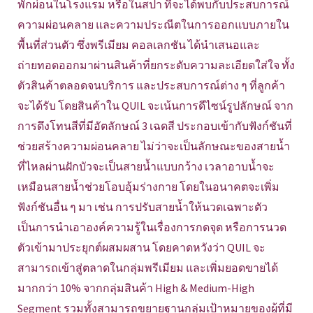
พักผ่อนในโรงแรม หรือในสปา ที่จะได้พบกับประสบการณ์
ความผ่อนคลาย และความประณีตในการออกแบบภายใน
พื้นที่ส่วนตัว ซึ่งพรีเมียม คอลเลกชัน ได้นำเสนอและ
ถ่ายทอดออกมาผ่านสินค้าที่ยกระดับความละเอียดใส่ใจ ทั้ง
ตัวสินค้าตลอดจนบริการ และประสบการณ์ต่าง ๆ ที่ลูกค้า
จะได้รับ โดยสินค้าใน QUIL จะเน้นการดีไซน์รูปลักษณ์ จาก
การดึงโทนสีที่มีอัตลักษณ์ 3 เฉดสี ประกอบเข้ากับฟังก์ชันที่
ช่วยสร้างความผ่อนคลาย ไม่ว่าจะเป็นลักษณะของสายน้ำ
ที่ไหลผ่านฝักบัวจะเป็นสายน้ำแบบกว้าง เวลาอาบน้ำจะ
เหมือนสายน้ำช่วยโอบอุ้มร่างกาย โดยในอนาคตจะเพิ่ม
ฟังก์ชันอื่น ๆ มา เช่น การปรับสายน้ำให้นวดเฉพาะตัว
เป็นการนำเอาองค์ความรู้ในเรื่องการกดจุด หรือการนวด
ตัวเข้ามาประยุกต์ผสมผสาน โดยคาดหวังว่า QUIL จะ
สามารถเข้าสู่ตลาดในกลุ่มพรีเมียม และเพิ่มยอดขายได้
มากกว่า 10% จากกลุ่มสินค้า High & Medium-High
Segment รวมทั้งสามารถขยายฐานกลุ่มเป้าหมายของผู้ที่มี