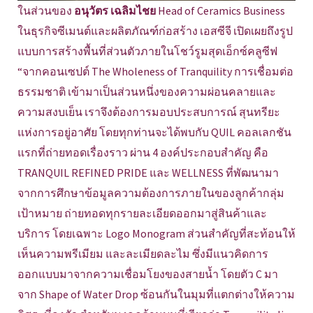
ในส่วนของ
อนุวัตร เฉลิมไชย
Head of Ceramics Business
ในธุรกิจซีเมนต์และผลิตภัณฑ์ก่อสร้าง เอสซีจี เปิดเผยถึงรูป
แบบการสร้างพื้นที่ส่วนตัวภายในโชว์รูมสุดเอ็กซ์คลูซีฟ
“จากคอนเซปต์ The Wholeness of Tranquility การเชื่อมต่อ
ธรรมชาติ เข้ามาเป็นส่วนหนึ่งของความผ่อนคลายและ
ความสงบเย็น เราจึงต้องการมอบประสบการณ์ สุนทรียะ
แห่งการอยู่อาศัย โดยทุกท่านจะได้พบกับ QUIL คอลเลกชัน
แรกที่ถ่ายทอดเรื่องราว ผ่าน 4 องค์ประกอบสำคัญ คือ
TRANQUIL REFINED PRIDE และ WELLNESS ที่พัฒนามา
จากการศึกษาข้อมูลความต้องการภายในของลูกค้ากลุ่ม
เป้าหมาย ถ่ายทอดทุกรายละเอียดออกมาสู่สินค้าและ
บริการ โดยเฉพาะ Logo Monogram ส่วนสำคัญที่สะท้อนให้
เห็นความพรีเมียม และละเมียดละไม ซึ่งมีแนวคิดการ
ออกแบบมาจากความเชื่อมโยงของสายน้ำ โดยตัว C มา
จาก Shape of Water Drop ซ้อนกันในมุมที่แตกต่างให้ความ