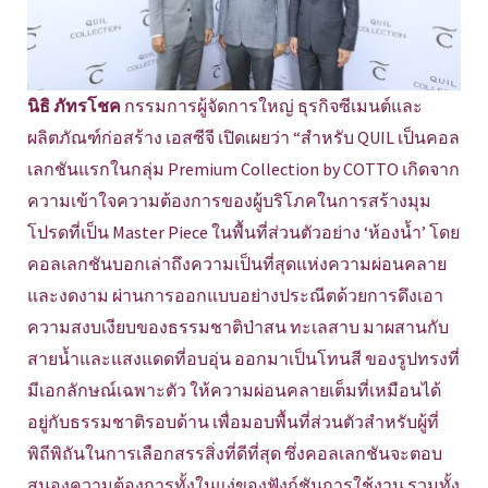
นิธิ ภัทรโชค
กรรมการผู้จัดการใหญ่ ธุรกิจซีเมนต์และ
ผลิตภัณฑ์ก่อสร้าง เอสซีจี เปิดเผยว่า “สำหรับ QUIL เป็นคอล
เลกชันแรกในกลุ่ม Premium Collection by COTTO เกิดจาก
ความเข้าใจความต้องการของผู้บริโภคในการสร้างมุม
โปรดที่เป็น Master Piece ในพื้นที่ส่วนตัวอย่าง ‘ห้องน้ำ’ โดย
คอลเลกชันบอกเล่าถึงความเป็นที่สุดแห่งความผ่อนคลาย
และงดงาม ผ่านการออกแบบอย่างประณีตด้วยการดึงเอา
ความสงบเงียบของธรรมชาติป่าสน ทะเลสาบ มาผสานกับ
สายน้ำและแสงแดดที่อบอุ่น ออกมาเป็นโทนสี ของรูปทรงที่
มีเอกลักษณ์เฉพาะตัว ให้ความผ่อนคลายเต็มที่เหมือนได้
อยู่กับธรรมชาติรอบด้าน เพื่อมอบพื้นที่ส่วนตัวสำหรับผู้ที่
พิถีพิถันในการเลือกสรรสิ่งที่ดีที่สุด ซึ่งคอลเลกชันจะตอบ
สนองความต้องการทั้งในแง่ของฟังก์ชันการใช้งาน รวมทั้ง