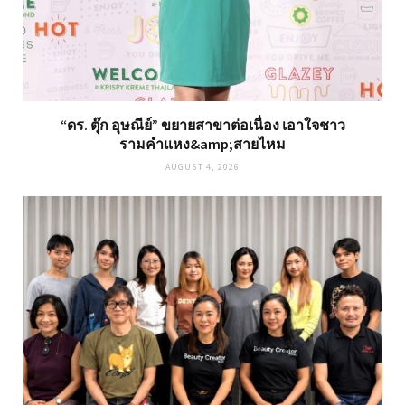
“ดร. ตุ๊ก อุษณีย์” ขยายสาขาต่อเนื่อง เอาใจชาว
รามคำแหง&amp;สายไหม
AUGUST 4, 2026