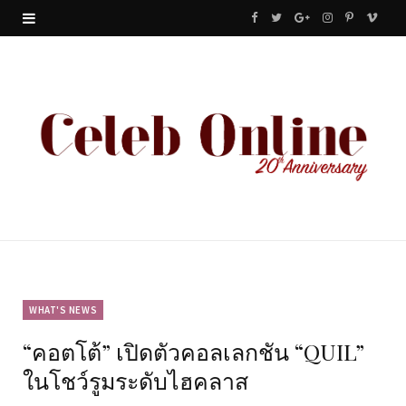
F
T
G
I
P
V
a
w
o
n
i
i
c
i
o
s
n
m
e
t
g
t
t
e
b
t
l
a
e
o
o
e
e
g
r
o
r
P
r
e
k
l
a
s
u
m
t
WHAT'S NEWS
“คอตโต้” เปิดตัวคอลเลกชัน “QUIL”
s
ในโชว์รูมระดับไฮคลาส