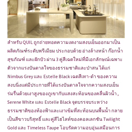
สำหรับ QUIL ถูกถ่ายทอดความงดงามสงบเย็นออกมาเป็น
ผลิตภัณฑ์ระดับพรีเมียม ประกอบด้วย อ่างล้างหน้า ก๊อกน้ำ
สุขภัณฑ์ และฝักบัว ผ่าน 3 คู่สีเฉดใหม่ที่มีเอกลักษณ์เฉพาะ
ตัวจากแรงบันดาลใจของธรรมชาติและป่าสน ได้แก่
Nimbus Grey และ Estelle Black เฉดสีเทา-ดำ ของความ
สงบนิ่งแต่มีประกายที่ได้แรงบันดาลใจจากความสงบเย็น
ร่มรื่นด้วยเงาสูงของภูเขากับแสงสะท้อนของคลื่นผิวน้ำ ,
Serene White และ Estelle Black จุดบรรจบระหว่าง
ธรรมชาติของท้องฟ้าและเงาเข้มที่สะท้อนบนพื้นน้ำ กลาย
เป็นสีขาวบริสุทธิ์ และคู่สีไฮไลท์ของคอลเลกชัน Twilight
Gold และ Timeless Taupe โอบรัดความอบอุ่นเสมือนการ