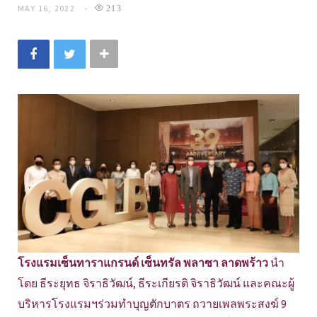
MAY 16, 2022
213
โรงแรมเซ็นทาราแกรนด์ เซ็นทรัล พลาซา ลาดพร้าว
นำ
โดย ธีระยุทธ จิราธิวัฒน์, ธีระเกียรติ จิราธิวัฒน์ และคณะผู้
บริหารโรงแรมฯร่วมทำบุญตักบาตร ถวายเพลพระสงฆ์ 9