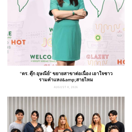
“ดร. ตุ๊ก อุษณีย์” ขยายสาขาต่อเนื่อง เอาใจชาว
รามคำแหง&amp;สายไหม
AUGUST 4, 2026