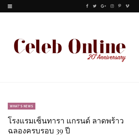
F
T
G
I
P
V
a
w
o
n
i
i
c
i
o
s
n
m
e
t
g
t
t
e
b
t
l
a
e
o
o
e
e
g
r
o
r
P
r
e
k
l
a
s
u
m
t
WHAT'S NEWS
โรงแรมเซ็นทารา แกรนด์ ลาดพร้าว
s
ฉลองครบรอบ 39 ปี