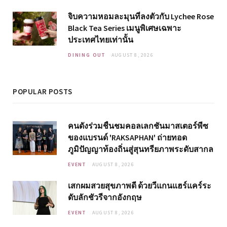
จิบความหอมละมุนที่ลงตัวกับ Lychee Rose
Black Tea Series เมนูพิเศษเฉพาะ
ประเทศไทยเท่านั้น
DINING OUT
AUGUST 8, 2026
POPULAR POSTS
คนดังร่วมชื่นชมคอลเลกชันมาสเตอร์พีซ
ของแบรนด์ 'RAKSAPHAN' ถ่ายทอด
ภูมิปัญญาท้องถิ่นสู่สุนทรียภาพระดับสากล
EVENT
AUGUST 8, 2026
เสกผมสวยสุขภาพดี ด้วยวีแกนแฮร์แคร์ระ
ดับลักชัวรีจากอังกฤษ
EVENT
AUGUST 8, 2026