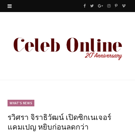
F
T
G
I
P
V
a
w
o
n
i
i
c
i
o
s
n
m
e
t
g
t
t
e
b
t
l
a
e
o
o
e
e
g
r
o
r
P
r
e
k
l
a
s
u
m
t
WHAT'S NEWS
รวิศรา จิราธิวัฒน์ เปิดซิกเนเจอร์
s
แคมเปญ หยิบก่อนลดกว่า