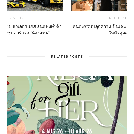
PREV POST
NEXT POST
"ม.ล.พลอยนภัส ลีนุตพงษ์" ซิ่ง
คนดังชวนปลุกความเป็นเชฟ
ซุปคาร์อวด "น้องแทน"
ในตัวคุณ
RELATED POSTS