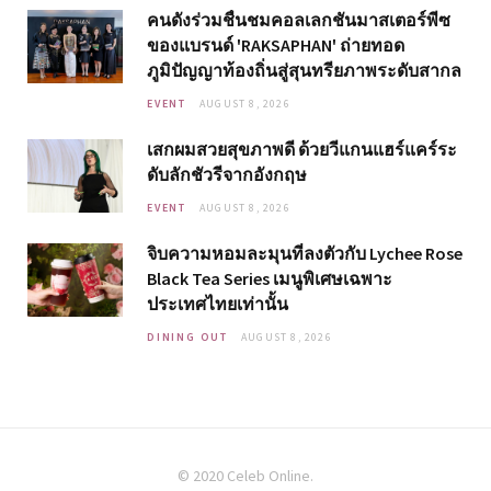
คนดังร่วมชื่นชมคอลเลกชันมาสเตอร์พีซ
ของแบรนด์ 'RAKSAPHAN' ถ่ายทอด
ภูมิปัญญาท้องถิ่นสู่สุนทรียภาพระดับสากล
EVENT
AUGUST 8, 2026
เสกผมสวยสุขภาพดี ด้วยวีแกนแฮร์แคร์ระ
ดับลักชัวรีจากอังกฤษ
EVENT
AUGUST 8, 2026
จิบความหอมละมุนที่ลงตัวกับ Lychee Rose
Black Tea Series เมนูพิเศษเฉพาะ
ประเทศไทยเท่านั้น
DINING OUT
AUGUST 8, 2026
© 2020 Celeb Online.