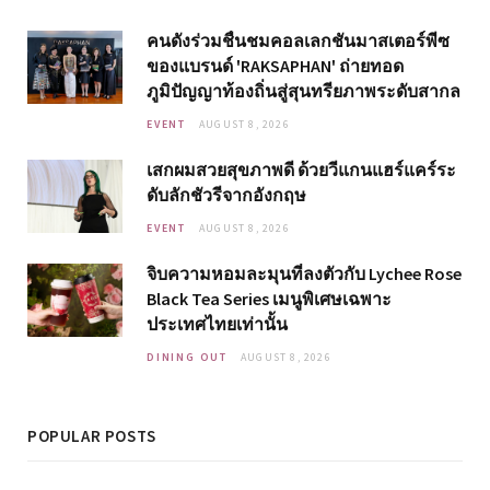
คนดังร่วมชื่นชมคอลเลกชันมาสเตอร์พีซ
ของแบรนด์ 'RAKSAPHAN' ถ่ายทอด
ภูมิปัญญาท้องถิ่นสู่สุนทรียภาพระดับสากล
EVENT
AUGUST 8, 2026
เสกผมสวยสุขภาพดี ด้วยวีแกนแฮร์แคร์ระ
ดับลักชัวรีจากอังกฤษ
EVENT
AUGUST 8, 2026
จิบความหอมละมุนที่ลงตัวกับ Lychee Rose
Black Tea Series เมนูพิเศษเฉพาะ
ประเทศไทยเท่านั้น
DINING OUT
AUGUST 8, 2026
POPULAR POSTS