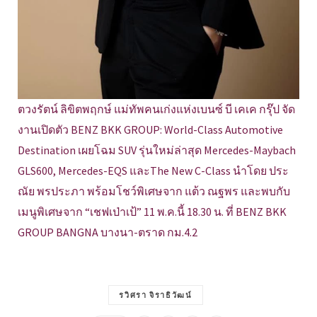
ตวงรัตน์ ลิขิตพฤกษ์ แม่ทัพคนเก่งแห่งเบนซ์ บี เคเค กรุ๊ป จัด
งานเปิดตัว BENZ BKK GROUP: World-Class Automotive
Destination เผยโฉม SUV รุ่นใหม่ล่าสุด Mercedes-Maybach
GLS600, Mercedes-EQS และThe New C-Class นำโดย ประ
ณัย พรประภา พร้อมโชว์พิเศษจาก แต้ว ณฐพร และพบกับ
เมนูพิเศษจาก “เชฟเป่าเป้” 11 พ.ค.นี้ 18.30 น. ที่ BENZ BKK
GROUP BANGNA บางนา-ตราด กม.4.2
รวิศรา จิราธิวัฒน์