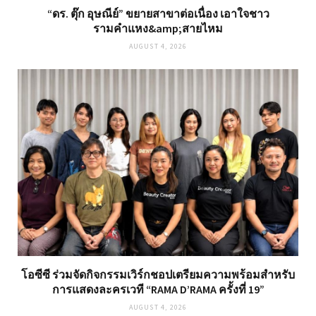
“ดร. ตุ๊ก อุษณีย์” ขยายสาขาต่อเนื่อง เอาใจชาว
รามคำแหง&amp;สายไหม
AUGUST 4, 2026
โอซีซี ร่วมจัดกิจกรรมเวิร์กชอปเตรียมความพร้อมสำหรับ
การแสดงละครเวที “RAMA D’RAMA ครั้งที่ 19”
AUGUST 4, 2026