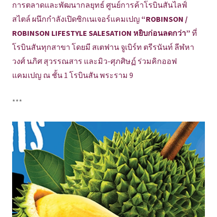
การตลาดและพัฒนากลยุทธ์ ศูนย์การค้าโรบินสันไลฟ์
สไตล์ ผนึกกำลังเปิดซิกเนเจอร์แคมเปญ
“ROBINSON /
ROBINSON LIFESTYLE SALESATION หยิบก่อนลดกว่า”
ที่
โรบินสันทุกสาขา โดยมี สเตฟาน จูเบิร์ท ตรีรนันท์ ลีฬหา
วงศ์ นภิศ สุวรรณสาร และมิว-ศุภศิษฏ์ ร่วมคิกออฟ
แคมเปญ ณ ชั้น 1 โรบินสัน พระราม 9
***