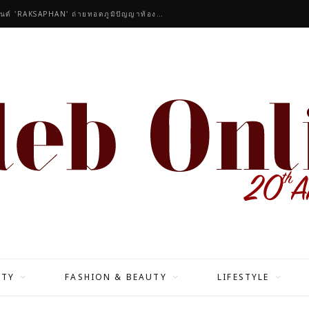
คนดังร่วมชื่นชมคอลเลกชันมาสเตอร์พีซของแบรนด์ 'RAKSAPHAN' ถ่ายทอดภูมิปัญญาท้องถิ่นสู่สุนทรียภาพระดับสากล
ITY
FASHION & BEAUTY
LIFESTYLE