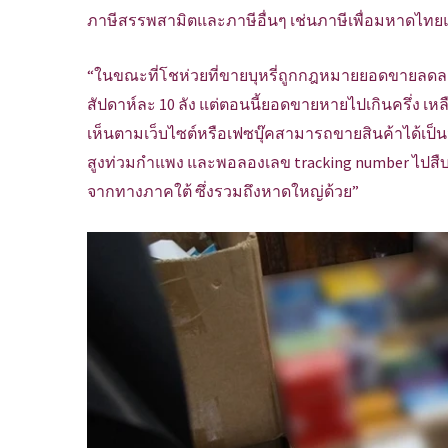
ภาษีสรรพสามิตและภาษีอื่นๆ เช่นภาษีเพื่อมหาดไท
“ในขณะที่โชห่วยที่ขายบุหรี่ถูกกฎหมายยอดขายลดลงๆ 
สัปดาห์ละ 10 ลัง แต่ตอนนี้ยอดขายหายไปเกินครึ่ง เหลือ
เห็นตามเว็บไซต์หรือเฟซบุ๊คสามารถขายสินค้าได้เป็
สูงท่วมกำแพง และพอลองเลข tracking number ไปสืบค
จากทางภาคใต้ ซึ่งรวมถึงหาดใหญ่ด้วย”