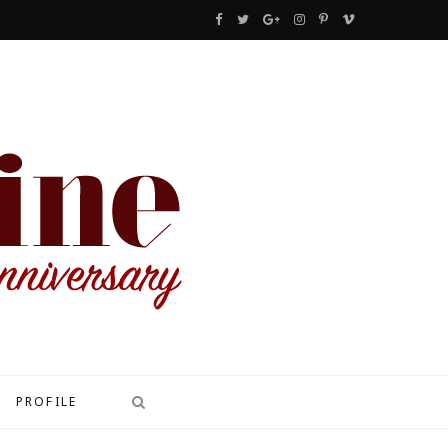
F
T
G
I
P
V
a
w
o
n
i
i
c
i
o
s
n
m
e
t
g
t
t
e
b
t
l
a
e
o
o
e
e
g
r
o
r
P
r
e
k
l
a
s
u
m
t
s
PROFILE