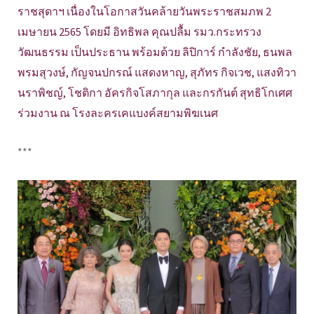
ราชสุดาฯ เนื่องในโอกาสวันคล้ายวันพระราชสมภพ 2
เมษายน 2565 โดยมี อิทธิพล คุณปลื้ม รมว.กระทรวง
วัฒนธรรม เป็นประธาน พร้อมด้วย ลิปิการ์ กำลังชัย, ธนพล
พรมสุวงษ์, กัญจนปกรณ์ แสดงหาญ, สุภัทร กิจเวช, แสงทิวา
นราพิชญ์, โชติกา อัครกิจโสภากุล และกรกันต์ สุทธิโกเศศ
ร่วมงาน ณ โรงละครเคแบงค์สยามพิฆเนศ
***