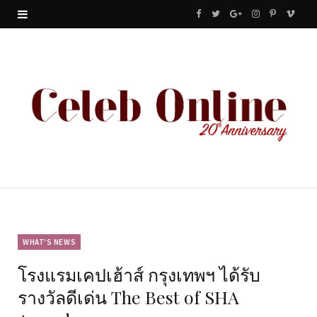
F
T
G
I
P
V
a
w
o
n
i
i
c
i
o
s
n
m
e
t
g
t
t
e
b
t
l
a
e
o
o
e
e
g
r
o
r
P
r
e
k
l
a
s
u
m
t
WHAT'S NEWS
โรงแรมเคปเฮ้าส์ กรุงเทพฯ ได้รับ
s
รางวัลดีเด่น The Best of SHA