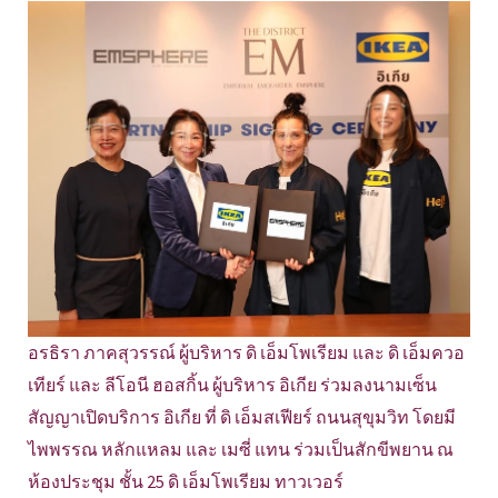
อรธิรา ภาคสุวรรณ์ ผู้บริหาร ดิ เอ็มโพเรียม และ ดิ เอ็มควอ
เทียร์ และ ลีโอนี ฮอสกิ้น ผู้บริหาร อิเกีย ร่วมลงนามเซ็น
สัญญาเปิดบริการ อิเกีย ที่ ดิ เอ็มสเฟียร์ ถนนสุขุมวิท โดยมี
ไพพรรณ หลักแหลม และ เมซี่ แทน ร่วมเป็นสักขีพยาน ณ
ห้องประชุม ชั้น 25 ดิ เอ็มโพเรียม ทาวเวอร์