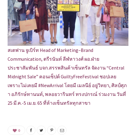
สเตฟาน จูเบิร์ท Head of Marketing–Brand
Communication, ตรีรนันท์ ลีฬหาวงศ์ ผอ.ฝ่าย
ประชาสัมพันธ์ บจก.สรรพสินค้าเซ็นทรัล จัดงาน “Central
Midnight Sale” คอนเซ็ปต์ GuiltyFreeFestival ชอปเลย
เพราะไม่เคยมี #NewArrival โดยมี เมลนีย์ อยู่วิทยา, ศิลป์ศุภ
า อภิรักษ์ทานนท์, พลอยวารินทร์ ทรงปกรณ์ ร่วมงาน วันที่
25 มี.ค.-5 เม.ย. 65 ที่ห้างเซ็นทรัลทุกสาขา
0