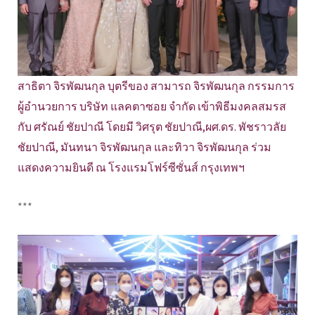
สาธิตา จิรพัฒนกุล บุตรีของ สามารถ จิรพัฒนกุล กรรมการ
ผู้อำนวยการ บริษัท แลคตาซอย จำกัด เข้าพิธีมงคลสมรส
กับ ศรัณย์ ชัยปาณี โดยมี วิศรุต ชัยปาณี,ผศ.ดร. พัชราวลัย
ชัยปาณี, มันทนา จิรพัฒนกุล และทิวา จิรพัฒนกุล ร่วม
แสดงความยินดี ณ โรงแรมโฟร์ซีซั่นส์ กรุงเทพฯ
***