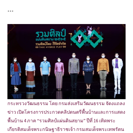
***
กระทรวงวัฒนธรรม โดย กรมส่งเสริมวัฒนธรรม จัดงแถลง
ข่าว เปิดโครงการประกวดคลิปดนตรีพื้นบ้านและการแสดง
พื้นบ้าน 4 ภาค “รวมศิลป์แผ่นดินสยาม” ปีที่ 16 เทิดพระ
เกียรติสมเด็จพระกนิษฐาธิราชเจ้า กรมสมเด็จพระเทพรัตน