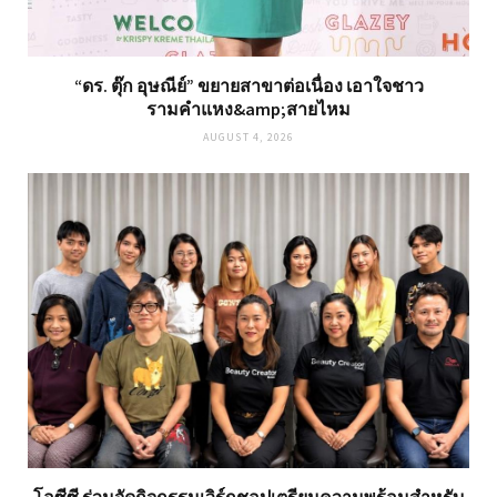
“ดร. ตุ๊ก อุษณีย์” ขยายสาขาต่อเนื่อง เอาใจชาว
รามคำแหง&amp;สายไหม
AUGUST 4, 2026
โอซีซี ร่วมจัดกิจกรรมเวิร์กชอปเตรียมความพร้อมสำหรับ