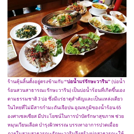
ร้านคุ้นลิ้นตั้งอยู่ตรงข้ามกับ
“บ่อน้ำแร่รักษะวาริน”
(บ่อน้ำ
ร้อนสวนสาธารณะรักษะวาริน) เป็นบ่อน้ำร้อนที่เกิดขึ้นเอง
ตามธรรมชาติ 3 บ่อ ซึ่งมีแร่ธาตุสำคัญและเป็นแหล่งเดียว
ในไทยที่ไม่มีสารกำมะถันเจือปน อุณหภูมิของน้ำร้อน 65
องศาเซลเซียส มีประโยชน์ในการบำบัดรักษาสุขภาพ ช่วย
หมุนเวียนเลือด บำรุงผิวพรรณ บรรเทาอาการปวดเมื่อย
ภายในสวนสาธารณะรักษะวารินจึงสร้างบ่อสาธารณะให้