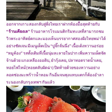
ออกจากเกาะสองกลับสู่ฝั่งไทยเราฝากท้องมื้อสุดท้ายกับ
“ร้านเคียงเล”
ร้านอาหารโรแมนติกริมทะเลที่สามารถชม
วิวพระอาทิตย์ตกและมองเห็นบรรยากาศสองฝั่งไทยพม่าได้
อย่างชัดเจน มีเมนูเด็ดเป็น “ปูจั๊กจั่นนึ่ง” เนื้อเด้งหวานอร่อย
“หมูค้อง” รสดั้งเดิมที่เนื้อนุ่มละลายในปาก เพิ่มความเผ็ดจัด
จ้านด้วย แกงเหลืองออดิบ, ยำกุ้งเคย, ปลาทอดราดน้ำเคย,
หอยไฟไหม้(หอยตลับผัดฉ่า) ปิดท้ายด้วยของหวานอย่าง
ลอดช่องมะพร้าวน้ำหอม กินอิ่มจนพุงแทบแตกก็ต้องอำลา
ระนองกลับกรุงเทพฯ กันแล้ว