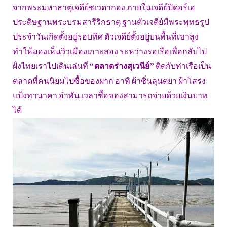
จากพระมหาธาตุเจดีย์ชเวดากอง ภายในเจดีย์ปิดอร์เอ
ประดิษฐานพระบรมสารีริกธาตุ ฐานตัวเจดีย์มีพระพุทธรูป
ประจำวันเกิดตั้งอยู่รอบทิศ ตัวเจดีย์ตั้งอยู่บนพื้นที่เขาสูง
ทำให้มองเห็นวิวเมืองเกาะสอง ระหว่างรอเรือเพื่อกลับไป
ฝั่งไทยเราไปเดินเล่นที่
“ตลาดร่างสุเวนีย์”
ติดกับท่าเรือเป็น
ตลาดที่คนนิยมไปซื้อของฝาก อาทิ ผ้าซิ่นลุนตยา ผ้าโสร่ง
แป้งทานาคา อำพัน เวลาซื้อของสามารถจ่ายด้วยเงินบาท
ได้