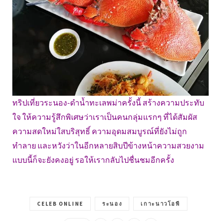
ทริปเที่ยวระนอง-ดำน้ำทะเลพม่าครั้งนี้ สร้างความประทับ
ใจ ให้ความรู้สึกพิเศษว่าเราเป็นคนกลุ่มแรกๆ ที่ได้สัมผัส
ความสดใหม่ใสบริสุทธิ์ ความอุดมสมบูรณ์ที่ยังไม่ถูก
ทำลาย และหวังว่าในอีกหลายสิบปีข้างหน้าความสวยงาม
แบบนี้ก็จะยังคงอยู่ รอให้เรากลับไปชื่นชมอีกครั้ง
CELEB ONLINE
ระนอง
เกาะนาวโอพี