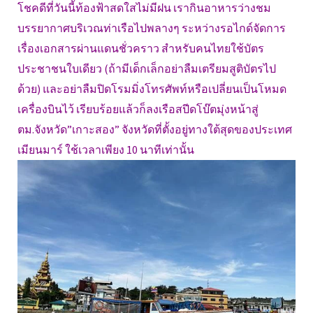
โชคดีที่วันนี้ท้องฟ้าสดใสไม่มีฝน เรากินอาหารว่างชม
บรรยากาศบริเวณท่าเรือไปพลางๆ ระหว่างรอไกด์จัดการ
เรื่องเอกสารผ่านแดนชั่วคราว สำหรับคนไทยใช้บัตร
ประชาชนใบเดียว (ถ้ามีเด็กเล็กอย่าลืมเตรียมสูติบัตรไป
ด้วย) และอย่าลืมปิดโรมมิ่งโทรศัพท์หรือเปลี่ยนเป็นโหมด
เครื่องบินไว้ เรียบร้อยแล้วก็ลงเรือสปีดโบ๊ตมุ่งหน้าสู่
ตม.จังหวัด”เกาะสอง” จังหวัดที่ตั้งอยู่ทางใต้สุดของประเทศ
เมียนมาร์ ใช้เวลาเพียง 10 นาทีเท่านั้น