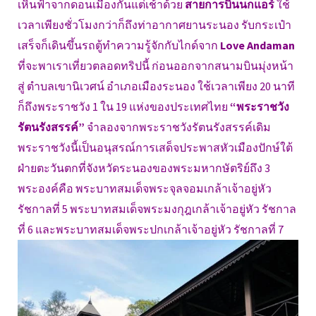
เหินฟ้าจากดอนเมืองกันแต่เช้าด้วย
สายการบินนกแอร์
ใช้
เวลาเพียงชั่วโมงกว่าก็ถึงท่าอากาศยานระนอง รับกระเป๋า
เสร็จก็เดินขึ้นรถตู้ทำความรู้จักกับไกด์จาก
Love Andaman
ที่จะพาเราเที่ยวตลอดทริปนี้ ก่อนออกจากสนามบินมุ่งหน้า
สู่ ตำบลเขานิเวศน์ อำเภอเมืองระนอง ใช้เวลาเพียง 20 นาที
ก็ถึงพระราชวัง 1 ใน 19 แห่งของประเทศไทย
“พระราชวัง
รัตนรังสรรค์”
จำลองจากพระราชวังรัตนรังสรรค์เดิม
พระราชวังนี้เป็นอนุสรณ์การเสด็จประพาสหัวเมืองปักษ์ใต้
ฝ่ายตะวันตกที่จังหวัดระนองของพระมหากษัตริย์ถึง 3
พระองค์คือ พระบาทสมเด็จพระจุลจอมเกล้าเจ้าอยู่หัว
รัชกาลที่ 5 พระบาทสมเด็จพระมงกุฎเกล้าเจ้าอยู่หัว รัชกาล
ที่ 6 และพระบาทสมเด็จพระปกเกล้าเจ้าอยู่หัว รัชกาลที่ 7