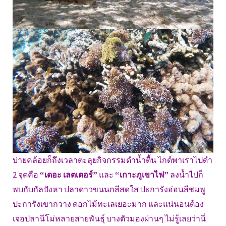
บ่ายคล้อยก็ถึงเวลาตะลุยกิจกรรมดำน้ำตื้น ไกด์พาเราไปดำ
2 จุดคือ
“เดอะ เลตเตอร์”
และ
“เกาะภูเขาไฟ”
ลงน้ำไปก็
พบกับกัลปังหา ปลาดาวขนนกสีสดใส ปะการังอ่อนสีชมพู
ปะการังเขากวาง ดอกไม้ทะเลเยอะมาก และแน่นอนต้อง
เจอปลานีโม่หลายสายพันธุ์ บางตัวมองผ่านๆ ไม่รู้เลยว่านี่