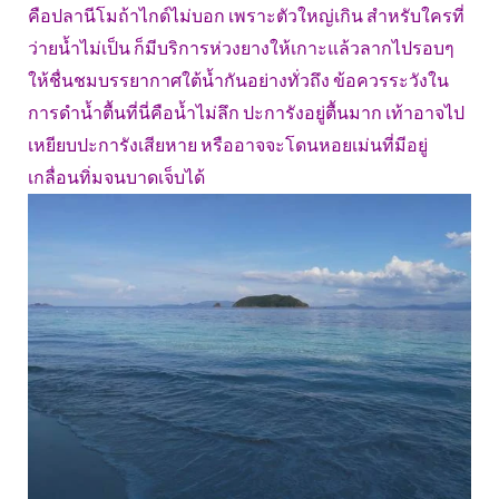
คือปลานีโมถ้าไกด์ไม่บอก เพราะตัวใหญ่เกิน สำหรับใครที่
ว่ายน้ำไม่เป็น ก็มีบริการห่วงยางให้เกาะแล้วลากไปรอบๆ
ให้ชื่นชมบรรยากาศใต้น้ำกันอย่างทั่วถึง ข้อควรระวังใน
การดำน้ำตื้นที่นี่คือน้ำไม่ลึก ปะการังอยู่ตื้นมาก เท้าอาจไป
เหยียบปะการังเสียหาย หรืออาจจะโดนหอยเม่นที่มีอยู่
เกลื่อนทิ่มจนบาดเจ็บได้