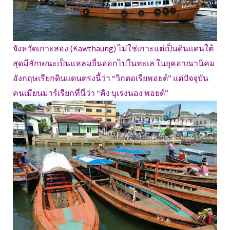
จังหวัดเกาะสอง (Kawthaung) ไม่ใช่เกาะแต่เป็นดินแดนใต้
สุดมีลักษณะเป็นแหลมยื่นออกไปในทะเล ในยุคอาณานิคม
อังกฤษเรียกดินแดนตรงนี้ว่า “วิกตอเรียพอยต์” แต่ปัจจุบัน
คนเมียนมาร์เรียกที่นี่ว่า “คิง บุเรงนอง พอยต์”