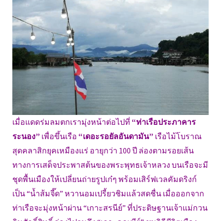
เมื่อแดดร่มลมตกเรามุ่งหน้าต่อไปที่
“ท่าเรือประภาคาร
ระนอง”
เพื่อขึ้นเรือ
“เดอะรอยัลอันดามัน”
เรือไม้โบราณ
สุดคลาสิกยุคเหมืองแร่ อายุกว่า 100 ปี ล่องตามรอยเส้น
ทางการเสด็จประพาสต้นของพระพุทธเจ้าหลวง บนเรือจะมี
ชุดพื้นเมืองให้เปลี่ยนถ่ายรูปเก๋ๆ พร้อมเสิร์ฟเวลคัมดริงก์
เป็น “น้ำส้มจี๊ด” หวานอมเปรี้ยวชิมแล้วสดชื่น เมื่อออกจาก
ท่าเรือจะมุ่งหน้าผ่าน “เกาะสรนีย์” ที่ประดิษฐานเจ้าแม่กวน