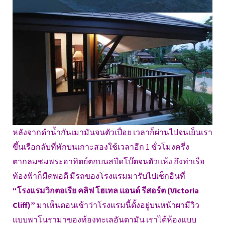
หลังจากดำน้ำกันเมามันจนตัวเปื่อย เวลาก็ผ่านไปจนเย็นเรา
ขึ้นเรือกลับที่พักบนเกาะสองใช้เวลาอีก 1 ชั่วโมงครึ่ง
ตากลมชมพระอาทิตย์ตกบนสปีดโบ๊ตจนตัวแห้ง ถึงท่าเรือ
ท้องฟ้าก็มืดพอดี มีรถของโรงแรมมารับไปเช็กอินที่
“โรงแรมวิกตอเรีย คลิฟ โฮเทล แอนด์ รีสอร์ต (Victoria
Cliff)”
มาเห็นตอนเช้าว่าโรงแรมนี้ตั้งอยู่บนหน้าผามีวิว
แบบพาโนรามาของท้องทะเลอันดามัน เราได้ห้องแบบ