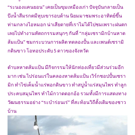
“ระนองแคนยอน” เคยเป็นขุมเหมืองเก่า ปัจจุบันกลายเป็น
บึงน้ำสีมรกตมีหุบเขารอบด้าน นิยมมาชมพระอาทิตย์ขึ้น
ท่ามกลางไอหมอก น่าเสียดายที่เราไม่ได้ไปชมเพราะฝนตก
เลยไปทำงานหัตถกรรมสนุกๆ กันที่ “กลุ่มเซรามิกบ้านหาด
ส้มแป้น” ชมกระบวนการผลิต ทดลองปั้น และเพนต์เซรามิ
กดินขาว โอทอประดับ 5 ดาวของจังหวัด
ตำบลหาดส้มแป้น มีกิจกรรมให้นักท่องเที่ยวมีส่วนร่วมอีก
มาก เช่น ไปร่อนแร่ในคลองหาดส้มแป้น เวิร์กชอปปั้นเซรา
มิก ทำไข่เค็มน้ำแร่พอกดินขาว ทำสบู่น้ำแร่สมุนไพร ทำลูก
ประคบสมุนไพร ทำไม้กวาดดอกอ้อ รวมทั้งมีการแสดงทาง
วัฒนธรรมอย่าง “ระบำร่อนเร่” ที่สะท้อนวิถีดั้งเดิมของชาว
บ้าน