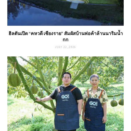
ฮิลตันเปิด “คหวดี เชียงราย” สัมผัสบ้านพ่อค้าล้านนาริมน้ำ
กก
JULY 22, 2026