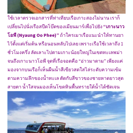
ใช้เวลาตรวจเอกสารที่ท่าเทียบเรือเกาะสองไม่นาน เราก็
เปลี่ยนไปนั่งเรือสปีดโบ๊ตของเมียนมาร์เพื่อไปยัง
“เกาะนาว
โอพี (Nyaung Oo Phee)”
ถ้าใครเมาเรือแนะนำให้ทานยา
ไว้ตั้งแต่เริ่มต้น หรือนอนหลับไปเลย เพราะเรือใช้เวลาถึง 1
ชั่วโมงครึ่ง ลัดเลาะไปตามเกาะน้อยใหญ่ในเขตทะเลพม่า
จนถึงเกาะนาวโอพี จุดที่เรือจอดคือ “อ่าวมาดาม” เพียงแค่
มองจากบนเรือก็เห็นผืนน้ำสีเขียวสดใสไล่ระดับความเข้ม
ตามความลึกของน้ำทะเล ตัดกับสีขาวของชายหาดยาวสุด
สายตา น้ำใสจนมองเห็นโขดหินพื้นทรายใต้น้ำได้ชัดเจน