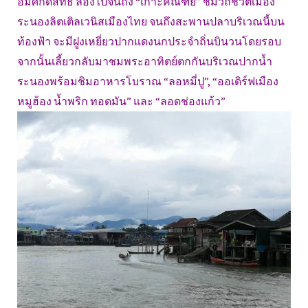
อิมศักดิ์สิทธิ์ ล่องไปจนถึง “เกาะคณฑีย์” ชมวิถีชีวิตเมือง
ระนองลิตเติลเวนิสเมืองไทย จนถึงสะพานปลาบริเวณนี้บน
ท้องฟ้า จะมีฝูงเหยี่ยวปากแดงนกประจำถิ่นบินวนโดยรอบ
จากนั้นเลี้ยวกลับมาชมพระอาทิตย์ตกกันบริเวณปากน้ำ
ระนองพร้อมชิมอาหารโบราณ “ลอหมี่ปู”, “ออเดิร์ฟเมือง
หมูฮ้อง น้ำพริก ทอดมัน” และ “ลอดช่องแก้ว”