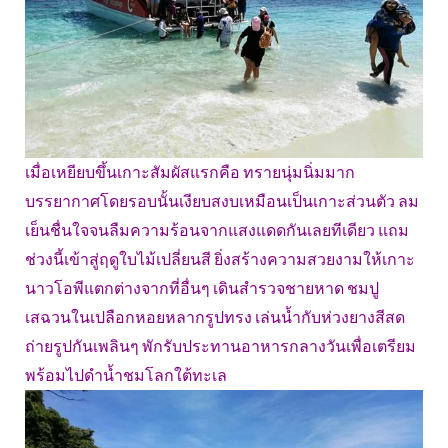
เมื่อเหยียบขึ้นเกาะสัมผัสแรกคือ ทรายนุ่มนิ่มมาก
บรรยากาศโดยรอบนั้นเงียบสงบเหมือนเป็นเกาะส่วนตัว ลม
เย็นชื่นใจจนลืมความร้อนจากแสงแดดกันเลยทีเดียว แถม
ช่วงนี้เข้าสู่ฤดูใบไม้เปลี่ยนสี ยิ่งสร้างความสวยงามให้เกาะ
นาวโอพีแตกต่างจากที่อื่นๆ เดินสำรวจชายหาด ชมปู
เสฉวนในเปลือกหอยหลากรูปทรง เล่นน้ำกับห่วงยางสีสด
ถ่ายรูปกันเพลินๆ พักรับประทานอาหารกลางวันเพื่อเตรียม
พร้อมไปดำน้ำชมโลกใต้ทะเล