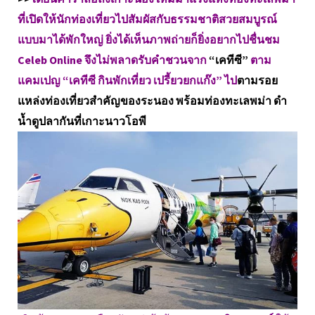
ที่เปิดให้นักท่องเที่ยวไปสัมผัสกับธรรมชาติสวยสมบูรณ์
แบบมาได้พักใหญ่ ยิ่งได้เห็นภาพถ่ายก็ยิ่งอยากไปชื่นชม
Celeb Online จึงไม่พลาดรับคำชวนจาก
“เคทีซี”
ตาม
แคมเปญ “เคทีซี กินพักเที่ยว เปรี้ยวยกแก๊ง” ไป
ตามรอย
แหล่งท่องเที่ยวสำคัญของระนอง พร้อมท่องทะเลพม่า ดำ
น้ำดูปลากันที่เกาะนาวโอพี