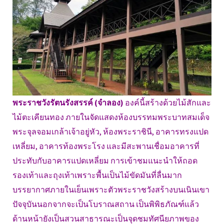
พระราชวังรัตนรังสรรค์ (จำลอง)
องค์นี้สร้างด้วยไม้สักและ
ไม้ตะเคียนทอง ภายในจัดแสดงห้องบรรทมพระบาทสมเด็จ
พระจุลจอมเกล้าเจ้าอยู่หัว, ห้องพระราชินี, อาคารทรงแปด
เหลี่ยม, อาคารท้องพระโรง และมีสะพานเชื่อมอาคารที่
ประทับกับอาคารแปดเหลี่ยม การเข้าชมแนะนำให้ถอด
รองเท้าและถุงเท้าเพราะพื้นเป็นไม้ขัดมันที่ลื่นมาก
บรรยากาศภายในเย็นเพราะตัวพระราชวังสร้างบนเนินเขา
ปัจจุบันนอกจากจะเป็นโบราณสถาน เป็นพิพิธภัณฑ์แล้ว
ด้านหน้ายังเป็นสวนสาธารณะเป็นจุดชมทัศนียภาพของ