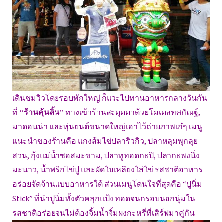
เดินชมวิวโดยรอบพักใหญ่ ก็แวะไปทานอาหารกลางวันกัน
ที่
“ร้านคุ้นลิ้น”
ทางเข้าร้านสะดุดตาด้วยโมเดลทศกัณฐ์,
มาดอนน่า และหุ่นยนต์ขนาดใหญ่เอาไว้ถ่ายภาพเก๋ๆ เมนู
แนะนำของร้านคือ แกงส้มไข่ปลาริวกิว, ปลาหลุมพุกลุย
สวน, กุ้งแม่น้ำซอสมะขาม, ปลาทูทอดกะปิ, ปลากะพงนึ่ง
มะนาว, น้ำพริกไข่ปู และผัดใบเหลียงใส่ใข่ รสชาติอาหาร
อร่อยจัดจ้านแบบอาหารใต้ ส่วนเมนูโดนใจที่สุดคือ “ปูนิ่ม
Stick” ที่นำปูนิ่มทั้งตัวคลุกแป้ง ทอดจนกรอบนอกนุ่มใน
รสชาติอร่อยจนไม่ต้องจิ้มน้ำจิ้มผงกะหรี่ที่เสิร์ฟมาคู่กัน