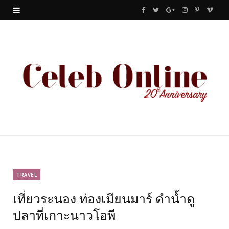
F
T
G
I
P
V
a
w
o
n
i
i
c
i
o
s
n
m
e
t
g
t
t
e
b
t
l
a
e
o
o
e
e
g
r
o
r
P
r
e
k
l
a
s
u
m
t
TRAVEL
เที่ยวระนอง ท่องเมียนมาร์ ดำน้ำดู
s
ปลาที่เกาะนาวโอพี