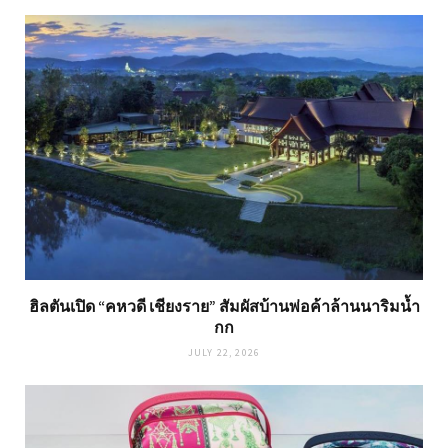
ฮิลตันเปิด “คหวดี เชียงราย” สัมผัสบ้านพ่อค้าล้านนาริมน้ำ
กก
JULY 22, 2026