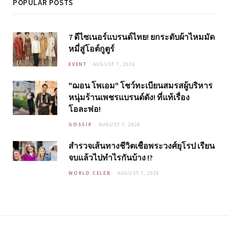
POPULAR POSTS
7 ดีไซเนอร์แบรนด์ไทย! ยกระดับผ้าไหมมัด
หมี่สู่โอต์กูตูร์
EVENT
AUGUST 7, 2026
"ฌอน โพเอม" โชว์ทะเบียนสมรสผู้บริหาร
หนุ่มร้านเพชรแบรนด์ดัง! ที่แท้เรื่อง
โอละพ่อ!
GOSSIP
AUGUST 7, 2026
สำรวจเส้นทางชีวิตเชื้อพระวงศ์ยุโรป เรียน
จบแล้วไปทำไรกันบ้าง !?
WORLD CELEB
AUGUST 7, 2026