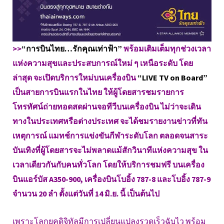
>>
“การบินไทย…รักคุณเท่าฟ้า”
พร้อมเติมเต็มทุกช่วงเวลา
แห่งความสุขและประสบการณ์ใหม่ ๆ เหนือระดับ โดย
ล่าสุด จะเปิดบริการใหม่บนเครื่องบิน
“LIVE TV on Board”
เป็นสายการบินแรกในไทย ให้ผู้โดยสารชมรายการ
โทรทัศน์ถ่ายทอดสดผ่านจอทีวีบนเครื่องบิน ไม่ว่าจะเดิน
ทางในประเทศหรือต่างประเทศ จะได้ชมรายงานข่าวที่ทัน
เหตุการณ์ แมทช์การแข่งขันกีฬาระดับโลก ตลอดจนสาระ
บันเทิงที่ผู้โดยสารจะไม่พลาดแม้สักวินาทีแห่งความสุข ใน
เวลาเดียวกันกับคนทั่วโลก โดยให้บริการชมฟรี บนเครื่อง
บินแอร์บัส A350-900, เครื่องบินโบอิ้ง 787-8 และโบอิ้ง 787-9
จำนวน 20 ลำ ตั้งแต่วันที่ 14 มิ.ย. นี้ เป็นต้นไป
เพราะโลกยุคดิจิทัลมีการเปลี่ยนแปลงรวดเร็วฉับไว พร้อม