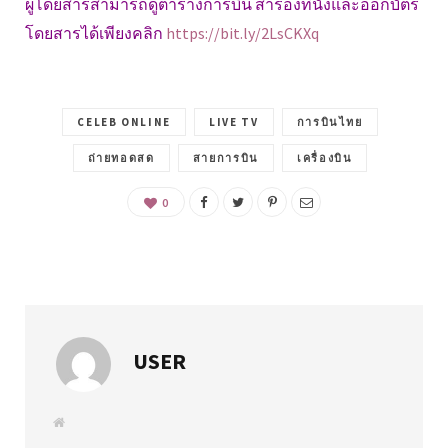
ผู้โดยสารสามารถดูตารางการบิน สำรองที่นั่งและออกบัตร
โดยสารได้เพียงคลิก
https://bit.ly/2LsCKXq
CELEB ONLINE
LIVE TV
การบินไทย
ถ่ายทอดสด
สายการบิน
เครื่องบิน
0
USER
W
e
b