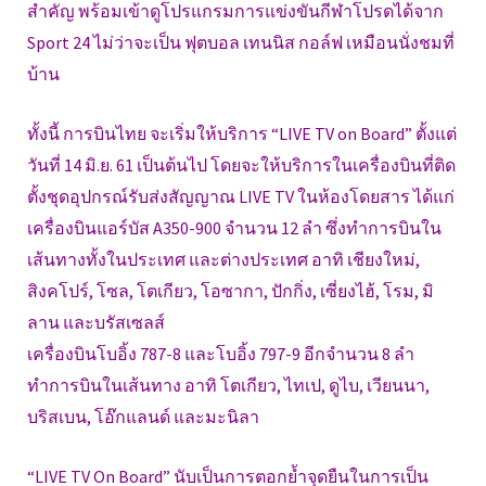
สำคัญ พร้อมเข้าดูโปรแกรมการแข่งขันกีฬาโปรดได้จาก
Sport 24 ไม่ว่าจะเป็น ฟุตบอล เทนนิส กอล์ฟ เหมือนนั่งชมที่
บ้าน
ทั้งนี้ การบินไทย จะเริ่มให้บริการ “LIVE TV on Board” ตั้งแต่
วันที่ 14 มิ.ย. 61 เป็นต้นไป โดยจะให้บริการในเครื่องบินที่ติด
ตั้งชุดอุปกรณ์รับส่งสัญญาณ LIVE TV ในห้องโดยสาร ได้แก่
เครื่องบินแอร์บัส A350-900 จำนวน 12 ลำ ซึ่งทำการบินใน
เส้นทางทั้งในประเทศ และต่างประเทศ อาทิ เชียงใหม่,
สิงคโปร์, โซล, โตเกียว, โอซากา, ปักกิ่ง, เซี่ยงไฮ้, โรม, มิ
ลาน และบรัสเซลส์
เครื่องบินโบอิ้ง 787-8 และโบอิ้ง 797-9 อีกจำนวน 8 ลำ
ทำการบินในเส้นทาง อาทิ โตเกียว, ไทเป, ดูไบ, เวียนนา,
บริสเบน, โอ๊กแลนด์ และมะนิลา
“LIVE TV On Board” นับเป็นการตอกย้ำจุดยืนในการเป็น