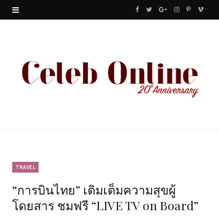
F
T
G
I
P
V
a
w
o
n
i
i
c
i
o
s
n
m
e
t
g
t
t
e
b
t
l
a
e
o
o
e
e
g
r
o
r
P
r
e
k
l
a
s
u
m
t
TRAVEL
“การบินไทย” เติมเต็มความสุขผู้
s
โดยสาร ชมฟรี “LIVE TV on Board”