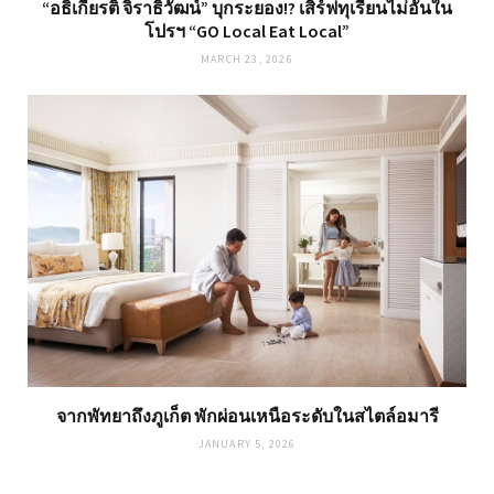
“อธิเกียรติ จิราธิวัฒน์” บุกระยอง!? เสิร์ฟทุเรียนไม่อั้นใน
โปรฯ “GO Local Eat Local”
MARCH 23, 2026
จากพัทยาถึงภูเก็ต พักผ่อนเหนือระดับในสไตล์อมารี
JANUARY 5, 2026