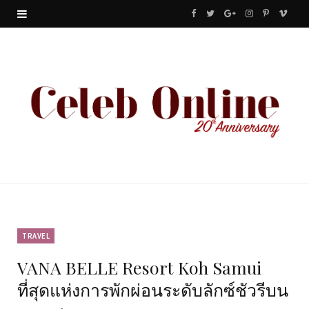
F
T
G
I
P
V
a
w
o
n
i
i
c
i
o
s
n
m
e
t
g
t
t
e
b
t
l
a
e
o
o
e
e
g
r
o
r
P
r
e
k
l
a
s
u
m
t
TRAVEL
VANA BELLE Resort Koh Samui
s
ที่สุดแห่งการพักผ่อนระดับลักซ์ชัวรีบน