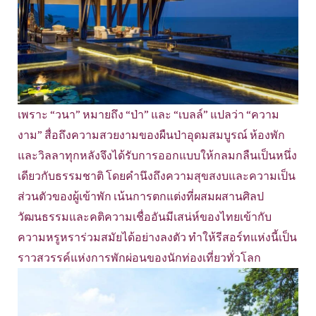
เพราะ “วนา” หมายถึง “ป่า” และ “เบลล์” แปลว่า “ความ
งาม” สื่อถึงความสวยงามของผืนป่าอุดมสมบูรณ์ ห้องพัก
และวิลลาทุกหลังจึงได้รับการออกแบบให้กลมกลืนเป็นหนึ่ง
เดียวกับธรรมชาติ โดยคำนึงถึงความสุขสงบและความเป็น
ส่วนตัวของผู้เข้าพัก เน้นการตกแต่งที่ผสมผสานศิลป
วัฒนธรรมและคติความเชื่ออันมีเสน่ห์ของไทยเข้ากับ
ความหรูหราร่วมสมัยได้อย่างลงตัว ทำให้รีสอร์ทแห่งนี้เป็น
ราวสวรรค์แห่งการพักผ่อนของนักท่องเที่ยวทั่วโลก