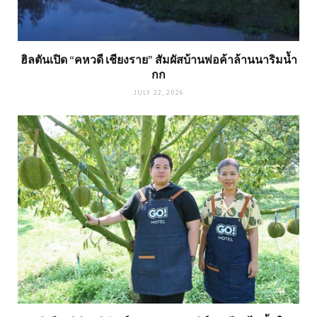
ฮิลตันเปิด “คหวดี เชียงราย” สัมผัสบ้านพ่อค้าล้านนาริมน้ำ
กก
JULY 22, 2026