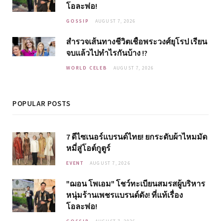
โอละพ่อ!
GOSSIP
AUGUST 7, 2026
สำรวจเส้นทางชีวิตเชื้อพระวงศ์ยุโรป เรียน
จบแล้วไปทำไรกันบ้าง !?
WORLD CELEB
AUGUST 7, 2026
POPULAR POSTS
7 ดีไซเนอร์แบรนด์ไทย! ยกระดับผ้าไหมมัด
หมี่สู่โอต์กูตูร์
EVENT
AUGUST 7, 2026
"ฌอน โพเอม" โชว์ทะเบียนสมรสผู้บริหาร
หนุ่มร้านเพชรแบรนด์ดัง! ที่แท้เรื่อง
โอละพ่อ!