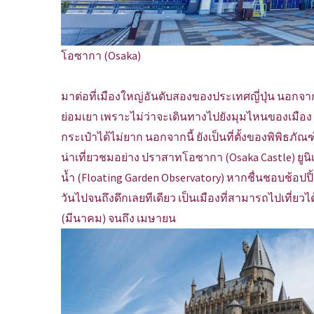
โอซากา (Osaka)
มาต่อที่เมืองใหญ่อันดับสองของประเทศญี่ปุ่น นอกจา
ย่อมเยา เพราะไม่ว่าจะเดินทางไปยังมุมไหนของเมือ
กระเป๋าได้ไม่ยาก นอกจากนี้ ยังเป็นที่ตั้งของพิพิธภัณฑ
น่าเที่ยวชมอย่าง ปราสาทโอซากา (Osaka Castle) ยูนิเ
น้ำ (Floating Garden Observatory) หากชื่นชอบช้อปป
วันไปจนถึงดึกเลยทีเดียว เป็นเมืองที่สามารถไปเที่ยวได
(มีนาคม) จนถึง เมษายน