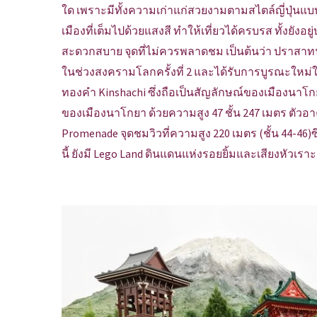
ใด เพราะมีทั้งความเก่าแก่สวยงามตามสไตล์ญี่ปุ่นแบ
เมืองที่เต็มไปด้วยแสงสี ทำให้เที่ยวได้ครบรส ทั้งยังอ
สะดวกสบาย จุดที่ไม่ควรพลาดชม เป็นต้นว่า ปราสาทนา
ในช่วงสงครามโลกครั้งที่ 2 และได้รับการบูรณะใหม่ใ
ทองคำ Kinshachi ซึ่งถือเป็นสัญลักษณ์ของเมืองนาโกย
ของเมืองนาโกยา ด้วยความสูง 47 ชั้น 247 เมตร ตัว
Promenade จุดชมวิวที่ความสูง 220 เมตร (ชั้น 44-46)ซึ
นี้ ยังมี Lego Land ดินแดนแห่งรอยยิ้มและเสียงหัวเราะ ที