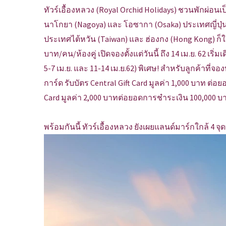
ทัวร์เอื้องหลวง (Royal Orchid Holidays) ชวนพักผ่อนเ
นาโกยา (Nagoya) และ โอซากา (Osaka) ประเทศญี่ปุ่
ประเทศไต้หวัน (Taiwan) และ ฮ่องกง (Hong Kong) ก็ใช้
บาท/คน/ห้องคู่ เปิดจองตั้งแต่วันนี้ ถึง 14 เม.ย. 62 เริ่ม
5-7 เม.ย. และ 11-14 เม.ย.62) พิเศษ! สำหรับลูกค้าท
การ์ด รับบัตร Central Gift Card มูลค่า 1,000 บาท ต่อ
Card มูลค่า 2,000 บาทต่อยอดการชำระเงิน 100,000 บาท
พร้อมกันนี้ ทัวร์เอื้องหลวง ยังเผยแลนด์มาร์กใกล้ 4 จุ