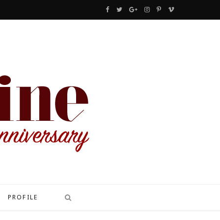
F
T
G
I
P
V
a
w
o
n
i
i
c
i
o
s
n
m
e
t
g
t
t
e
b
t
l
a
e
o
o
e
e
g
r
o
r
P
r
e
k
l
a
s
u
m
t
s
PROFILE