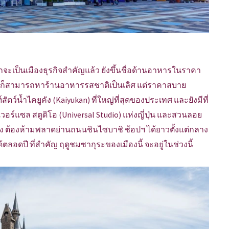
กจะเป็นเมืองธุรกิจสำคัญแล้ว ยังขึ้นชื่อด้านอาหารในราคา
ง ก็สามารถหาร้านอาหารรสชาติเป็นเลิศ แต่ราคาสบาย
์สัตว์น้ำไคยูคัง (Kaiyukan) ที่ใหญ่ที่สุดของประเทศ และยังมีที่
วอร์แซล สตูดิโอ (Universal Studio) แห่งญี่ปุ่น และสวนลอย
ิ้ง ต้องห้ามพลาดย่านถนนชินไซบาชิ ช้อปฯ ได้ยาวตั้งแต่กลาง
้ตลอดปี ที่สำคัญ ฤดูชมซากุระของเมืองนี้ จะอยู่ในช่วงนี้