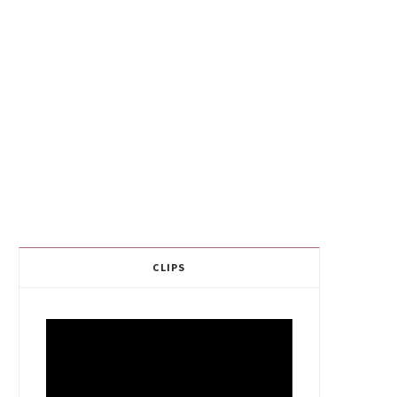
CLIPS
Video
Player