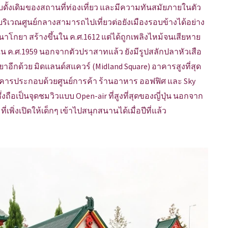
บดั้งเดิมของสถานที่ท่องเที่ยว และมีความทันสมัยภายในตัว
ยู่บริเวณศูนย์กลางสามารถไปเที่ยวต่อยังเมืองรอบข้างได้อย่าง
โกยา สร้างขึ้นใน ค.ศ.1612 แต่ได้ถูกเพลิงไหม้จนเสียหาย
น ค.ศ.1959 นอกจากตัวปราสาทแล้ว ยังมีรูปสลักปลาหัวเสือ
าอีกด้วย มิดแลนด์สแควร์ (Midland Square) อาคารสูงที่สุด
อาคารประกอบด้วยศูนย์การค้า ร้านอาหาร ออฟฟิศ และ Sky
่งถือเป็นจุดชมวิวแบบ Open-air ที่สูงที่สุดของญี่ปุ่น นอกจาก
่เพิ่งเปิดให้เด็กๆ เข้าไปสนุกสนานได้เมื่อปีที่แล้ว