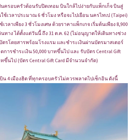
ป็นครอบครัวต้อนรับปิดเทอม บินใกล้ไปง่ายกับแพ็กเก็จ บินสู่
นใช้เวลาประมาณ 6 ชั่วโมง หรือจะไปเยือน นครไทเป (Taipei)
เวลาเพียง 3 ชั่วโมงเศษ ด้วยราคาแพ็กเกจ เริ่มต้นเพียง 8,900
เดินทาง ได้ตั้งแต่วันนี้ ถึง 31 ต.ค. 62 (ไม่อนุญาตให้เดินทางช่วง
ี่จองบัตรโดยสารพร้อมโรงแรม และชำระเงินผ่านบัตรมาสเตอร์
ยอดการชำระเงิน 50,000 บาทขึ้นไป และ รับบัตร Central Gift
ขึ้นไป (บัตร Central Gift Card มีจำนวนจำกัด)
ดบิน 4 เมืองฮิต ที่ทุกครอบครัวไม่ควรพลาดไปเช็กอิน ดังนี้