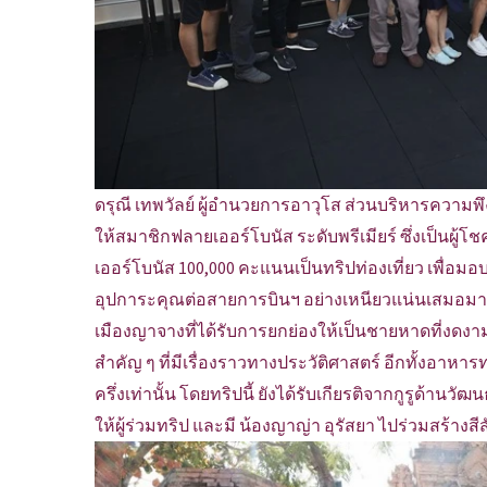
ดรุณี เทพวัลย์ ผู้อำนวยการอาวุโส ส่วนบริหารความพึง
ให้สมาชิกฟลายเออร์โบนัส ระดับพรีเมียร์ ซึ่งเป็นผ
เออร์โบนัส 100,000 คะแนนเป็นทริปท่องเที่ยว เพื่อ
อุปการะคุณต่อสายการบินฯ อย่างเหนียวแน่นเสมอมา 
เมืองญาจางที่ได้รับการยกย่องให้เป็นชายหาดที่งดงามม
สำคัญ ๆ ที่มีเรื่องราวทางประวัติศาสตร์ อีกทั้งอาหาร
ครึ่งเท่านั้น โดยทริปนี้ ยังได้รับเกียรติจากกูรูด้า
ให้ผู้ร่วมทริป และมี น้องญาญ่า อุรัสยา ไปร่วมสร้างส