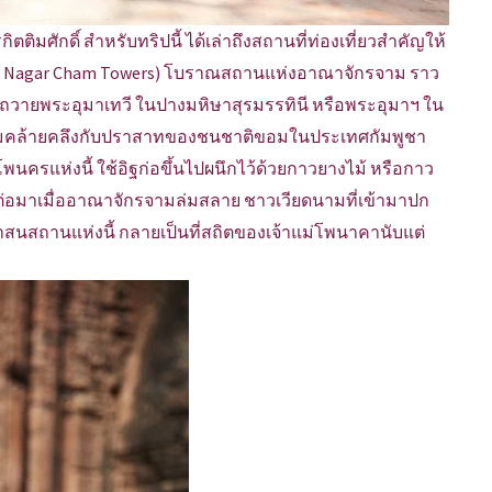
ิตติมศักดิ์ สำหรับทริปนี้ ได้เล่าถึงสถานที่ท่องเที่ยวสำคัญให้
(Po Nagar Cham Towers) โบราณสถานแห่งอาณาจักรจาม ราว
ุทิศถวายพระอุมาเทวี ในปางมหิษาสุรมรรทินี หรือพระอุมาฯ ใน
ามคล้ายคลึงกับปราสาทของชนชาติขอมในประเทศกัมพูชา
ทโพนครแห่งนี้ ใช้อิฐก่อขึ้นไปผนึกไว้ด้วยกาวยางไม้ หรือกาว
ต่อมาเมื่ออาณาจักรจามล่มสลาย ชาวเวียดนามที่เข้ามาปก
าสนสถานแห่งนี้ กลายเป็นที่สถิตของเจ้าแม่โพนาคานับแต่