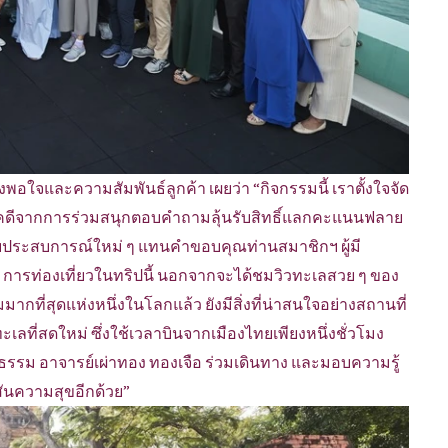
พอใจและความสัมพันธ์ลูกค้า เผยว่า “กิจกรรมนี้ เราตั้งใจจัด
ู้โชคดีจากการร่วมสนุกตอบคำถามลุ้นรับสิทธิ์แลกคะแนนฟลาย
มอบประสบการณ์ใหม่ ๆ แทนคำขอบคุณท่านสมาชิกฯ ผู้มี
การท่องเที่ยวในทริปนี้ นอกจากจะได้ชมวิวทะเลสวย ๆ ของ
ากที่สุดแห่งหนึ่งในโลกแล้ว ยังมีสิ่งที่น่าสนใจอย่างสถานที่
ทะเลที่สดใหม่ ซึ่งใช้เวลาบินจากเมืองไทยเพียงหนึ่งชั่วโมง
นวัฒนธรรม อาจารย์เผ่าทอง ทองเจือ ร่วมเดินทาง และมอบความรู้
ีสันความสุขอีกด้วย”