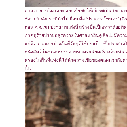
ด้าน อาจารย์เผ่าทอง ทองเจือ ซึ่งให้เกียรติเป็นวิทยากรก
ฟังว่า “แห่งแรกที่นำไปเยือน คือ ‘ปราสาทโพนคร’ 
ก่อน ค.ศ. 781 ปราสาทแห่งนี้ สร้างขึ้นเป็นเทวาลัยอ
ภาคดุร้ายปราบอสูรควายในศาสนาฮินดู ศิลปะมีคว
แต่มีความแตกต่างกันที่วัสดุที่ใช้ก่อสร้าง ซึ่งปราสา
หนังสัตว์ ในขณะที่ปราสาทขอมจะนิยมสร้างด้วยหิน 
ครองในพื้นที่แห่งนี้ ได้นำความเชื่อของตนผนวกกับศ
นั้น”