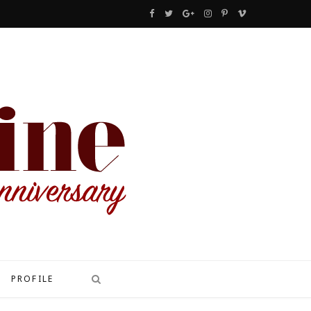
F
T
G
I
P
V
a
w
o
n
i
i
c
i
o
s
n
m
e
t
g
t
t
e
b
t
l
a
e
o
o
e
e
g
r
o
r
P
r
e
k
l
a
s
u
m
t
s
PROFILE