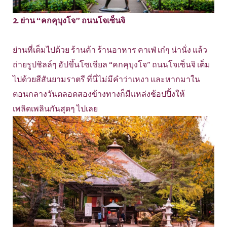
2. ย่าน “คกคุบุงโจ” ถนนโจเซ็นจิ
ย่านที่เต็มไปด้วย ร้านค้า ร้านอาหาร คาเฟ่ เก๋ๆ น่านั่ง แล้ว
ถ่ายรูปชิลล์ๆ อัปขึ้นโซเชียล “คกคุบุงโจ” ถนนโจเซ็นจิ เต็ม
ไปด้วยสีสันยามราตรี ที่นี่ไม่มีคำว่าเหงา และหากมาใน
ตอนกลางวันตลอดสองข้างทางก็มีแหล่งช้อปปิ้งให้
เพลิดเพลินกันสุดๆ ไปเลย