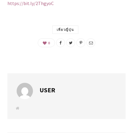
https://bit.ly/2ThgyoC
เที่ยวญี่ปุ่น
0
USER
W
e
b
s
i
t
e