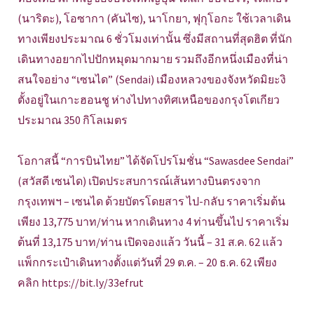
(นาริตะ), โอซากา (คันไซ), นาโกยา, ฟุกุโอกะ ใช้เวลาเดิน
ทางเพียงประมาณ 6 ชั่วโมงเท่านั้น ซึ่งมีสถานที่สุดฮิต ที่นัก
เดินทางอยากไปปักหมุดมากมาย รวมถึงอีกหนึ่งเมืองที่น่า
สนใจอย่าง “เซนได” (Sendai) เมืองหลวงของจังหวัดมิยะงิ
ตั้งอยู่ในเกาะฮอนชู ห่างไปทางทิศเหนือของกรุงโตเกียว
ประมาณ 350 กิโลเมตร
โอกาสนี้ “การบินไทย” ได้จัดโปรโมชั่น “Sawasdee Sendai”
(สวัสดี เซนได) เปิดประสบการณ์เส้นทางบินตรงจาก
กรุงเทพฯ – เซนได ด้วยบัตรโดยสาร ไป-กลับ ราคาเริ่มต้น
เพียง 13,775 บาท/ท่าน หากเดินทาง 4 ท่านขึ้นไป ราคาเริ่ม
ต้นที่ 13,175 บาท/ท่าน เปิดจองแล้ว วันนี้ – 31 ส.ค. 62 แล้ว
แพ็กกระเป๋าเดินทางตั้งแต่วันที่ 29 ต.ค. – 20 ธ.ค. 62 เพียง
คลิก https://bit.ly/33efrut