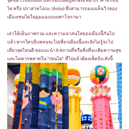
จุดชมวิวของเมือง และถือเป็นสัญลักษณ์ คือ ปราสาท เซน
ได หรือ ปราสาทโอบะ (Aoba) ซึ่งสามารถมองเห็นวิวของ
เมืองเซนไดในมุมมองแบบพาโนรามา
เล่าให้เห็นภาพรวม และความน่าสนใจของเมืองนี้กันไป
แล้ว หากใครมีแพลนจะไปเที่ยวเมืองนี้และยังไม่รู้จะไป
เที่ยวจุดไหนดี ขอแนะนำ 8 สถานที่หรือสิ่งที่จะเติมความสุข
และไม่ควรพลาดใน “เซนได” ที่ไปแล้วต้องเช็คอิน ดังนี้