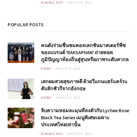
DINING OUT
AUGUST 8, 2026
POPULAR POSTS
คนดังร่วมชื่นชมคอลเลกชันมาสเตอร์พีซ
ของแบรนด์ 'RAKSAPHAN' ถ่ายทอด
ภูมิปัญญาท้องถิ่นสู่สุนทรียภาพระดับสากล
EVENT
AUGUST 8, 2026
เสกผมสวยสุขภาพดี ด้วยวีแกนแฮร์แคร์ระ
ดับลักชัวรีจากอังกฤษ
EVENT
AUGUST 8, 2026
จิบความหอมละมุนที่ลงตัวกับ Lychee Rose
Black Tea Series เมนูพิเศษเฉพาะ
ประเทศไทยเท่านั้น
DINING OUT
AUGUST 8, 2026