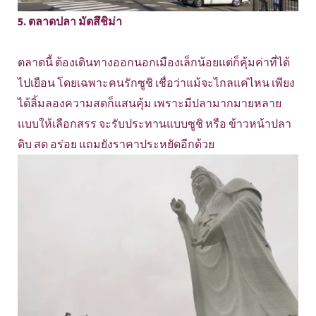
5. ตลาดปลา มัตสึชิม่า
ตลาดนี้ ต้องเดินทางออกนอกเมืองเล็กน้อยแต่ก็คุ้มค่าที่ได้
ไปเยือน โดยเฉพาะคนรักซูชิ เชื่อว่าแม้จะไกลแค่ไหน เพียง
ได้ลิ้มลองความสดก็แสนคุ้ม เพราะมีปลามากมายหลาย
แบบให้เลือกสรร จะรับประทานแบบซูชิ หรือ ข้าวหน้าปลา
ดิบ สด อร่อย แถมยังราคาประหยัดอีกด้วย