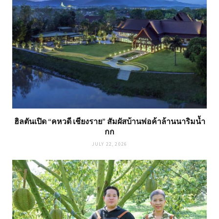
ฮิลตันเปิด “คหวดี เชียงราย” สัมผัสบ้านพ่อค้าล้านนาริมน้ำ
กก
JULY 22, 2026