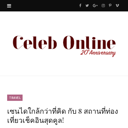
F
T
G
I
P
V
a
w
o
n
i
i
c
i
o
s
n
m
e
t
g
t
t
e
b
t
l
a
e
o
o
e
e
g
r
o
r
P
r
e
k
l
a
s
u
m
t
TRAVEL
เซนไดใกล้กว่าที่คิด กับ 8 สถานที่ท่อง
s
เที่ยวเช็คอินสุดคูล!