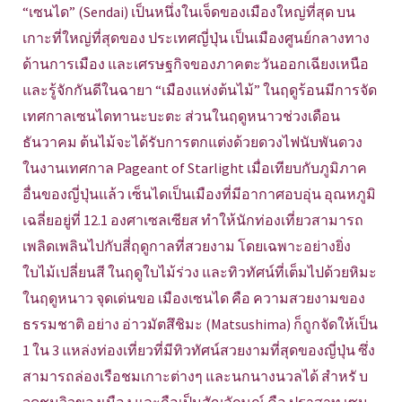
“เซนได” (Sendai) เป็นหนึ่งในเจ็ดของเมืองใหญ่ที่สุด บน
เกาะที่ใหญ่ที่สุดของ ประเทศญี่ปุ่น เป็นเมืองศูนย์กลางทาง
ด้านการเมือง และเศรษฐกิจของภาคตะวันออกเฉียงเหนือ
และรู้จักกันดีในฉายา “เมืองแห่งต้นไม้” ในฤดูร้อนมีการจัด
เทศกาลเซนไดทานะบะตะ ส่วนในฤดูหนาวช่วงเดือน
ธันวาคม ต้นไม้จะได้รับการตกแต่งด้วยดวงไฟนับพันดวง
ในงานเทศกาล Pageant of Starlight เมื่อเทียบกับภูมิภาค
อื่นของญี่ปุ่นแล้ว เซ็นไดเป็นเมืองที่มีอากาศอบอุ่น อุณหภูมิ
เฉลี่ยอยู่ที่ 12.1 องศาเซลเซียส ทำให้นักท่องเที่ยวสามารถ
เพลิดเพลินไปกับสี่ฤดูกาลที่สวยงาม โดยเฉพาะอย่างยิ่ง
ใบไม้เปลี่ยนสี ในฤดูใบไม้ร่วง และทิวทัศน์ที่เต็มไปด้วยหิมะ
ในฤดูหนาว จุดเด่นขอ เมืองเซนได คือ ความสวยงามของ
ธรรมชาติ อย่าง อ่าวมัตสึชิมะ (Matsushima) ก็ถูกจัดให้เป็น
1 ใน 3 แหล่งท่องเที่ยวที่มีทิวทัศน์สวยงามที่สุดของญี่ปุ่น ซึ่ง
สามารถล่องเรือชมเกาะต่างๆ และนกนางนวลได้ สำหรั บ