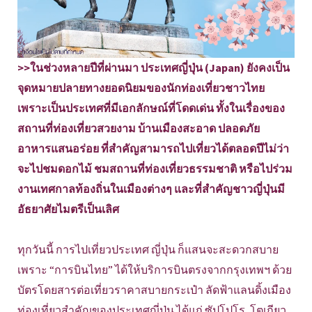
>>ในช่วงหลายปีที่ผ่านมา ประเทศญี่ปุ่น (Japan) ยังคงเป็น
จุดหมายปลายทางยอดนิยมของนักท่องเที่ยวชาวไทย
เพราะเป็นประเทศที่มีเอกลักษณ์ที่โดดเด่น ทั้งในเรื่องของ
สถานที่ท่องเที่ยวสวยงาม บ้านเมืองสะอาด ปลอดภัย
อาหารแสนอร่อย ที่สำคัญสามารถไปเที่ยวได้ตลอดปีไม่ว่า
จะไปชมดอกไม้ ชมสถานที่ท่องเที่ยวธรรมชาติ หรือไปร่วม
งานเทศกาลท้องถิ่นในเมืองต่างๆ และที่สำคัญชาวญี่ปุ่นมี
อัธยาศัยไมตรีเป็นเลิศ
ทุกวันนี้ การไปเที่ยวประเทศ ญี่ปุ่น ก็แสนจะสะดวกสบาย
เพราะ “การบินไทย” ได้ให้บริการบินตรงจากกรุงเทพฯ ด้วย
บัตรโดยสารต่อเที่ยวราคาสบายกระเป๋า ลัดฟ้าแลนดิ้งเมือง
ท่องเที่ยวสำคัญของประเทศญี่ปุ่น ได้แก่ ซัปโปโร, โตเกียว