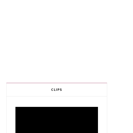
CLIPS
Video
Player