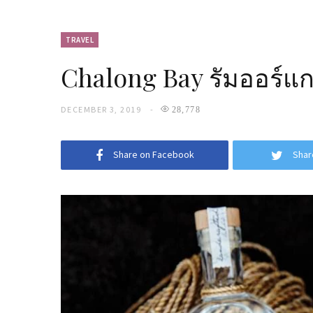
TRAVEL
Chalong Bay รัมออร์แกน
DECEMBER 3, 2019
28,778
Share on Facebook
Shar