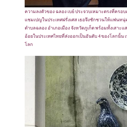
ความลงตัวของ ฉลอง เบย์ ประจวบเหมาะตรงที่ครอบค
แชมเปญในประเทศฝรั่งเศส เธอจึงชักชวนให้แฟนหนุ่ม
ตำบลฉลอง อำเภอเมือง จังหวัดภูเก็ต พร้อมทั้งเสาะ
อ้อยในประเทศไทยที่ส่งออกเป็นอันดับ 4 ของโลกนั้น 
โลก