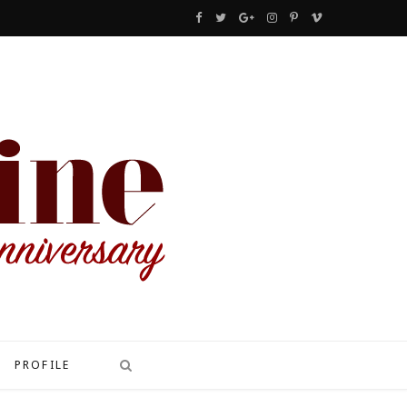
F
T
G
I
P
V
a
w
o
n
i
i
c
i
o
s
n
m
e
t
g
t
t
e
b
t
l
a
e
o
o
e
e
g
r
o
r
P
r
e
k
l
a
s
u
m
t
s
PROFILE