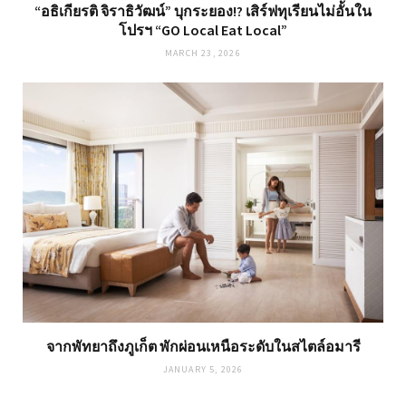
“อธิเกียรติ จิราธิวัฒน์” บุกระยอง!? เสิร์ฟทุเรียนไม่อั้นใน
โปรฯ “GO Local Eat Local”
MARCH 23, 2026
จากพัทยาถึงภูเก็ต พักผ่อนเหนือระดับในสไตล์อมารี
JANUARY 5, 2026