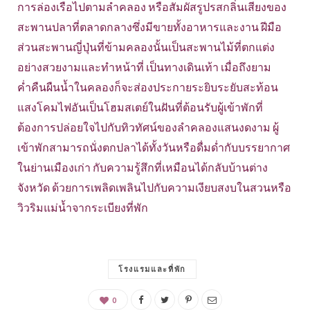
การล่องเรือไปตามลำคลอง หรือสัมผัสรูปรสกลิ่นเสียงของ
สะพานปลาที่ตลาดกลางซึ่งมีขายทั้งอาหารและงาน ฝีมือ
ส่วนสะพานญี่ปุ่นที่ข้ามคลองนั้นเป็นสะพานไม้ที่ตกแต่ง
อย่างสวยงามและทำหน้าที่ เป็นทางเดินเท้า เมื่อถึงยาม
ค่ำคืนผืนน้ำในคลองก็จะส่องประกายระยิบระยับสะท้อน
แสงโคมไฟอันเป็นโฮมสเตย์ในฝันที่ต้อนรับผู้เข้าพักที่
ต้องการปล่อยใจไปกับทิวทัศน์ของลำคลองแสนงดงาม ผู้
เข้าพักสามารถนั่งตกปลาได้ทั้งวันหรือดื่มด่ำกับบรรยากาศ
ในย่านเมืองเก่า กับความรู้สึกที่เหมือนได้กลับบ้านต่าง
จังหวัด ด้วยการเพลิดเพลินไปกับความเงียบสงบในสวนหรือ
วิวริมแม่น้ำจากระเบียงที่พัก
โรงแรมและที่พัก
0