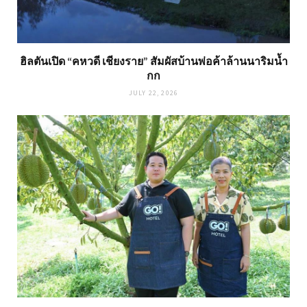
ฮิลตันเปิด “คหวดี เชียงราย” สัมผัสบ้านพ่อค้าล้านนาริมน้ำ
กก
JULY 22, 2026