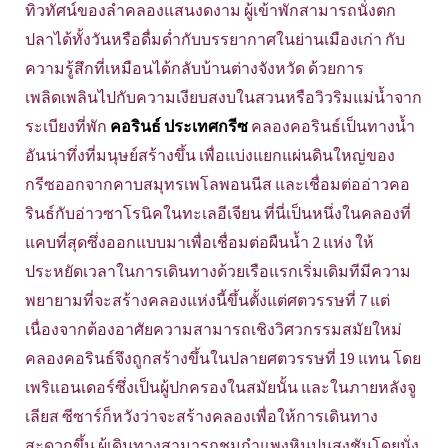
ทิวทัศน์ของลำคลองแสนงดงาม ผู้เข้าพักสามารถนั่งตก
ปลาได้ทั้งวันหรือดื่มด่ำกับบรรยากาศในย่านเมืองเก่า กับ
ความรู้สึกที่เหมือนได้กลับบ้านต่างจังหวัด ด้วยการ
เพลิดเพลินไปกับความเงียบสงบในสวนหรือวิวริมแม่น้ำจาก
ระเบียงที่พัก
คอรินธ์ ประเทศกรีซ
คลองคอรินธ์เป็นทางน้ำ
อันน่าทึ่งที่มนุษย์สร้างขึ้น เพื่อแบ่งแยกแผ่นดินใหญ่ของ
กรีซออกจากคาบสมุทรเพโลพอนนีส และเชื่อมต่ออ่าวคอ
รินธ์กับอ่าวซาโรนิคในทะเลอีเจียน ที่นี่เป็นหนึ่งในคลองที่
แคบที่สุดซึ่งออกแบบมาเพื่อเชื่อมต่อผืนน้ำ 2 แห่ง ให้
ประหยัดเวลาในการเดินทางด้วยเรือแรกเริ่มเดิมทีมีความ
พยายามที่จะสร้างคลองแห่งนี้ขึ้นตั้งแต่ศตวรรษที่ 7 แต่
เนื่องจากต้องอาศัยความสามารถเชิงวิศวกรรมสมัยใหม่
คลองคอรินธ์จึงถูกสร้างขึ้นในปลายศตวรรษที่ 19 แทน โดย
เพริแอนเดอร์ซึ่งเป็นผู้ปกครองในสมัยนั้น และในภายหลังจู
เลียส ซีซาร์ก็หวังว่าจะสร้างคลองเพื่อให้การเดินทาง
สะดวกขึ้น ผู้เดินทางสามารถชมกำแพงหินปูนสูงชันโดยนั่ง