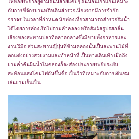
ไฟห้อยระย้าอยู่ตามถนนสายแคบๆ ถนนอันเก่าแก่นี้เหมาะ
กับการขี่จักรยานหรือเดินสำรวจเนื่องจากมีการจำกัด
จราจร ในเวลาที่กำหนด นักท่องเที่ยวสามารถสำรวจริมน้ำ
ได้โดยการล่องเรือไปตามลำคลอง หรือสัมผัสรูปรสกลิ่น
เสียงของสะพานปลาที่ตลาดกลางซึ่งมีขายทั้งอาหารและ
งาน ฝีมือ ส่วนสะพานญี่ปุ่นที่ข้ามคลองนั้นเป็นสะพานไม้ที่
ตกแต่งอย่างสวยงามและทำหน้าที่ เป็นทางเดินเท้า เมื่อถึง
ยามค่ำคืนผืนน้ำในคลองก็จะส่องประกายระยิบระยับ
สะท้อนแสงโคมไฟอันขึ้นชื่อ เป็นวิวที่เหมาะกับการเดินชม
เล่นยามเย็นเป็น