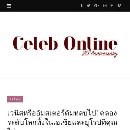
F
T
G
I
P
V
a
w
o
n
i
i
c
i
o
s
n
m
e
t
g
t
t
e
b
t
l
a
e
o
o
e
e
g
r
o
r
P
r
e
k
l
a
s
u
m
t
TRAVEL
เวนิสหรืออัมสเตอร์ดัมหลบไป! คลอง
s
ระดับโลกทั้งในเอเชียและยุโรปที่คุณ