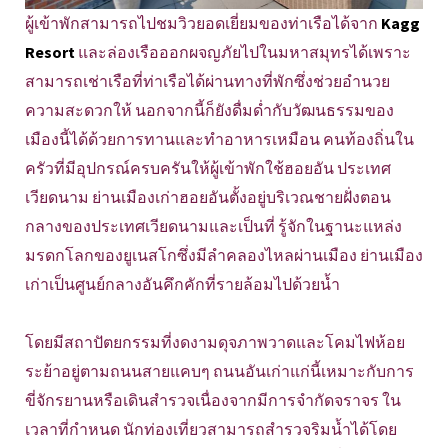
ผู้เข้าพักสามารถไปชมวิวยอดเยี่ยมของท่าเรือได้จาก
Kagg
Resort
และล่องเรือออกผจญภัยไปในมหาสมุทรได้เพราะ
สามารถเช่าเรือที่ท่าเรือได้ผ่านทางที่พักซึ่งช่วยอำนวย
ความสะดวกให้ นอกจากนี้ก็ยังดื่มด่ำกับวัฒนธรรมของ
เมืองนี้ได้ด้วยการทานและทำอาหารเหมือน คนท้องถิ่นใน
ครัวที่มีอุปกรณ์ครบครันให้ผู้เข้าพักใช้ฮอยอัน ประเทศ
เวียดนาม ย่านเมืองเก่าฮอยอันตั้งอยู่บริเวณชายฝั่งตอน
กลางของประเทศเวียดนามและเป็นที่ รู้จักในฐานะแหล่ง
มรดกโลกของยูเนสโกซึ่งมีลำคลองไหลผ่านเมือง ย่านเมือง
เก่าเป็นศูนย์กลางอันคึกคักที่รายล้อมไปด้วยน้ำ
โดยมีสถาปัตยกรรมที่งดงามดุจภาพวาดและโคมไฟห้อย
ระย้าอยู่ตามถนนสายแคบๆ ถนนอันเก่าแก่นี้เหมาะกับการ
ขี่จักรยานหรือเดินสำรวจเนื่องจากมีการจำกัดจราจร ใน
เวลาที่กำหนด นักท่องเที่ยวสามารถสำรวจริมน้ำได้โดย