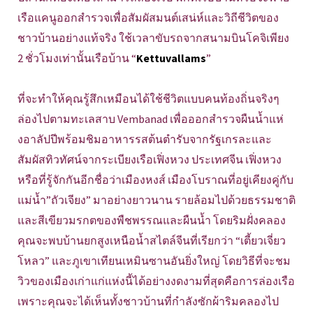
เรือแคนูออกสำรวจเพื่อสัมผัสมนต์เสน่ห์และวิถีชีวิตของ
ชาวบ้านอย่างแท้จริง ใช้เวลาขับรถจากสนามบินโคจิเพียง
2 ชั่วโมงเท่านั้นเรือบ้าน “
Kettuvallams
”
ที่จะทำให้คุณรู้สึกเหมือนได้ใช้ชีวิตแบบคนท้องถิ่นจริงๆ
ล่องไปตามทะเลสาบ Vembanad เพื่อออกสำรวจผืนน้ำแห่
งอาลัปปีพร้อมชิมอาหารรสต้นตำรับจากรัฐเกรละและ
สัมผัสทิวทัศน์จากระเบียงเรือเฟิ่งหวง ประเทศจีน เฟิ่งหวง
หรือที่รู้จักกันอีกชื่อว่าเมืองหงส์ เมืองโบราณที่อยู่เคียงคู่กับ
แม่น้ำ”ถัวเจียง” มาอย่างยาวนาน รายล้อมไปด้วยธรรมชาติ
และสีเขียวมรกตของพืชพรรณและผืนน้ำ โดยริมฝั่งคลอง
คุณจะพบบ้านยกสูงเหนือน้ำสไตล์จีนที่เรียกว่า “เตี้ยวเจี่ยว
โหลว” และภูเขาเทียนเหมินซานอันยิ่งใหญ่ โดยวิธีที่จะชม
วิวของเมืองเก่าแก่แห่งนี้ได้อย่างงดงามที่สุดคือการล่องเรือ
เพราะคุณจะได้เห็นทั้งชาวบ้านที่กำลังซักผ้าริมคลองไป