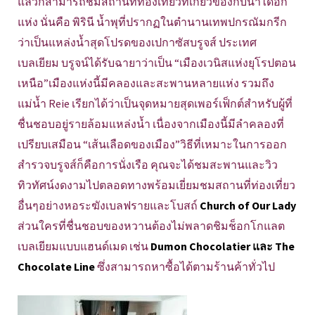
แล้วก็สามารถชมสถานที่ท่องเที่ยวที่เกี่ยวข้องกับน้ำได้อีก
แห่ง นั่นคือ พิรินี น้ำพุที่ปรากฏในตำนานเทพปกรณัมกรีก
ว่าเป็นแหล่งน้ำสุดโปรดของเปกาซัสบรูจส์ ประเทศ
เบลเยียม บรูจน์ได้รับฉายาว่าเป็น “เมืองเวนิสแห่งยุโรปตอน
เหนือ”เมืองแห่งนี้มีคลองและสะพานหลายแห่ง รวมถึง
แม่น้ำ Reie เรียกได้ว่าเป็นจุดหมายสุดเพอร์เฟ็กต์สำหรับผู้ที่
ชื่นชอบอยู่รายล้อมแหล่งน้ำ เนื่องจากเมืองนี้มีลำคลองที่
เปรียบเสมือน “เส้นเลือดของเมือง”วิธีที่เหมาะในการออก
สำรวจบรูจส์ก็คือการนั่งเรือ คุณจะได้ชมสะพานและวิว
ทิวทัศน์งดงามไปตลอดทางพร้อมเยี่ยมชมสถานที่ท่องเที่ยว
อื่นๆอย่างหอระฆังเบลฟรายและโบสถ์
Church of Our Lady
ส่วนใครที่ชื่นชอบของหวานต้องไม่พลาดชิมช็อกโกแลต
เบลเยียมแบบแฮนด์เมด เช่น
Dumon Chocolatier และ The
Chocolate Line
ซึ่งสามารถหาซื้อได้ตามร้านค้าทั่วไป