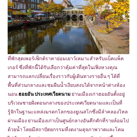
ที่พักสุดเพอร์เฟ็กต์ราคาย่อมเยาว์เหมาะสำหรับแบ็คแพ็ค
เกอร์ ซึ่งที่พักนี้ได้รับเลือกว่าคุ้มค่าที่สุดในเฟิ่งหวงคุณ
สามารถแลกเปลี่ยนเรื่องราวกับผู้เดินทางรายอื่น ๆ ได้ที่
พื้นที่ส่วนกลางและชมผืนน้ำเงียบสงบได้จากหน้าต่างห้อง
นอน
ฮอยอัน ประเทศเวียดนาม
ย่านเมืองเก่าฮอยอันตั้งอยู่
บริเวณชายฝั่งตอนกลางของประเทศเวียดนามและเป็นที่
รู้จักในฐานะแหล่งมรดกโลกของยูเนสโกซึ่งมีลำคลองไหล
ผ่านเมือง ย่านเมืองเก่าเป็นศูนย์กลางอันคึกคักที่รายล้อมไป
ด้วยน้ำ โดยมีสถาปัตยกรรมที่งดงามดุจภาพวาดและโคม