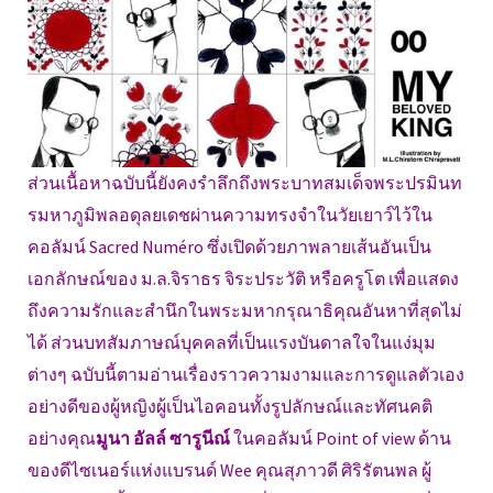
ส่วนเนื้อหาฉบับนี้ยังคงรำลึกถึงพระบาทสมเด็จพระปรมินท
รมหาภูมิพลอดุลยเดชผ่านความทรงจำในวัยเยาว์ไว้ใน
คอลัมน์ Sacred Numéro ซึ่งเปิดด้วยภาพลายเส้นอันเป็น
เอกลักษณ์ของ ม.ล.จิราธร จิระประวัติ หรือครูโต เพื่อแสดง
ถึงความรักและสำนึกในพระมหากรุณาธิคุณอันหาที่สุดไม่
ได้ ส่วนบทสัมภาษณ์บุคคลที่เป็นแรงบันดาลใจในแง่มุม
ต่างๆ ฉบับนี้ตามอ่านเรื่องราวความงามและการดูแลตัวเอง
อย่างดีของผู้หญิงผู้เป็นไอคอนทั้งรูปลักษณ์และทัศนคติ
อย่างคุณ
มูนา อัลล์ ซารูนีณ์
ในคอลัมน์ Point of view ด้าน
ของดีไซเนอร์แห่งแบรนด์ Wee คุณสุภาวดี ศิริรัตนพล ผู้