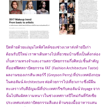
ปิดท้ายด้วยแง่มุมไลฟ์สไตล์ของช่วงเวลาส่งท้ายปีเก่า
ต้อนรับปีใหม่ เราพาเดินทางไปเที่ยวชมบ้านซึ่งเป็นดั่งกล่อง
เก็บความทรงจำและงานสถาปัตยกรรมกึ่งศิลปะชิ้นสำคัญ
ที่ออฟฟิศสถาปัตยกรรม FAT (Fashion Architecture Taste)
ผลงานของเกรสัน เพอร์รี (Greyson Perry) ที่ประเทศอังกฤษ
ในคอลัมน์ Architecture ต่อด้วยการไปเที่ยวเกาะซึ่งมีผืน
ทะเลราวกับสีอัญมณีที่ประเทศกรีซกับคอลัมน์ Voyage จาก
นั้นไปสัมผัสความหนาวในช่วงเทศกาลปีใหม่กันที่รัสเซีย
ประเทศแห่งสถาปัตยกรรมสีแดง ด้านของมื้ออาหารแสน