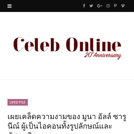
F
T
G
I
P
V
a
w
o
n
i
i
c
i
o
s
n
m
e
t
g
t
t
e
b
t
l
a
e
o
o
e
e
g
r
o
r
P
r
e
k
l
a
s
u
m
t
LIFESTYLE
เผยเคล็ดความงามของ มูนา อัลล์ ซารู
s
นีณ์ ผู้เป็นไอคอนทั้งรูปลักษณ์และ