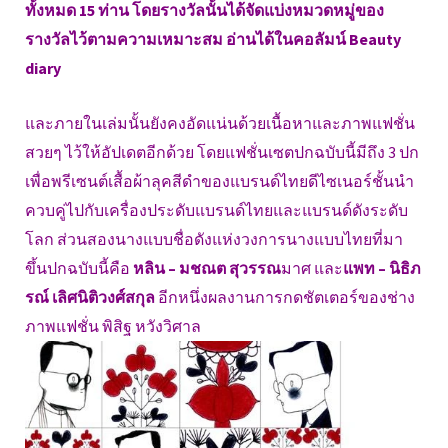
ทั้งหมด 15 ท่าน โดยรางวัลนั้นได้จัดแบ่งหมวดหมู่ของ
รางวัลไว้ตามความเหมาะสม อ่านได้ในคอลัมน์ Beauty
diary
และภายในเล่มนั้นยังคงอัดแน่นด้วยเนื้อหาและภาพแฟชั่น
สวยๆ ไว้ให้อัปเดตอีกด้วย โดยแฟชั่นเซตปกฉบับนี้มีถึง 3 ปก
เพื่อพรีเซนต์เสื้อผ้าลุคสีดำของแบรนด์ไทยดีไซเนอร์ชั้นนำ
ควบคู่ไปกับเครื่องประดับแบรนด์ไทยและแบรนด์ดังระดับ
โลก ส่วนสองนางแบบชื่อดังแห่งวงการนางแบบไทยที่มา
ขึ้นปกฉบับนี้คือ
หลิน – มชณต สุวรรณ
มาศ และ
แพท – นิธิภ
รณ์ เลิศนิติวงศ์สกุล
อีกหนึ่งผลงานการกดชัตเตอร์ของช่าง
ภาพแฟชั่น พิสิฐ หวังวิศาล