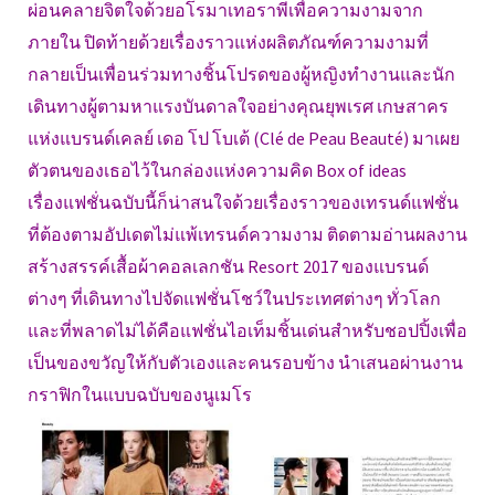
ผ่อนคลายจิตใจด้วยอโรมาเทอราพีเพื่อความงามจาก
ภายใน ปิดท้ายด้วยเรื่องราวแห่งผลิตภัณฑ์ความงามที่
กลายเป็นเพื่อนร่วมทางชิ้นโปรดของผู้หญิงทำงานและนัก
เดินทางผู้ตามหาแรงบันดาลใจอย่างคุณยุพเรศ เกษสาคร
แห่งแบรนด์เคลย์ เดอ โป โบเต้ (Clé de Peau Beauté) มาเผย
ตัวตนของเธอไว้ในกล่องแห่งความคิด Box of ideas
เรื่องแฟชั่นฉบับนี้ก็น่าสนใจด้วยเรื่องราวของเทรนด์แฟชั่น
ที่ต้องตามอัปเดตไม่แพ้เทรนด์ความงาม ติดตามอ่านผลงาน
สร้างสรรค์เสื้อผ้าคอลเลกชัน Resort 2017 ของแบรนด์
ต่างๆ ที่เดินทางไปจัดแฟชั่นโชว์ในประเทศต่างๆ ทั่วโลก
และที่พลาดไม่ได้คือแฟชั่นไอเท็มชิ้นเด่นสำหรับชอปปิ้งเพื่อ
เป็นของขวัญให้กับตัวเองและคนรอบข้าง นำเสนอผ่านงาน
กราฟิกในแบบฉบับของนูเมโร