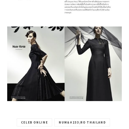
CELEB ONLINE
NUM&#233;RO THAILAND