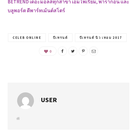
BETREND เดอะมอลล์ทุกสาขา เอ็มโพเรียม, พารากอน และ
บลูพอร์ต ดีพาร์ทเม้นต์สโตร์
CELEB ONLINE
บีเทรนด์
บีเทรนด์ นิว เทอม 2017
0
USER
W
e
b
s
i