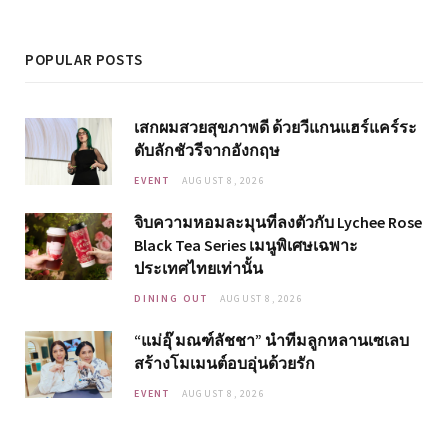
POPULAR POSTS
เสกผมสวยสุขภาพดี ด้วยวีแกนแฮร์แคร์ระ
ดับลักชัวรีจากอังกฤษ
EVENT
AUGUST 8, 2026
จิบความหอมละมุนที่ลงตัวกับ Lychee Rose
Black Tea Series เมนูพิเศษเฉพาะ
ประเทศไทยเท่านั้น
DINING OUT
AUGUST 8, 2026
“แม่อุ๊ มณฑ์ลัชชา” นำทีมลูกหลานเซเลบ
สร้างโมเมนต์อบอุ่นด้วยรัก
EVENT
AUGUST 8, 2026