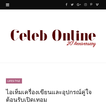
F
T
G
I
P
V
a
w
o
n
i
i
c
i
o
s
n
m
e
t
g
t
t
e
b
t
l
a
e
o
o
e
e
g
r
o
r
P
r
e
k
l
a
s
u
m
t
LIFESTYLE
ไอเท็มเครื่องเขียนและอุปกรณ์คู่ใจ
s
ต้อนรับเปิดเทอม