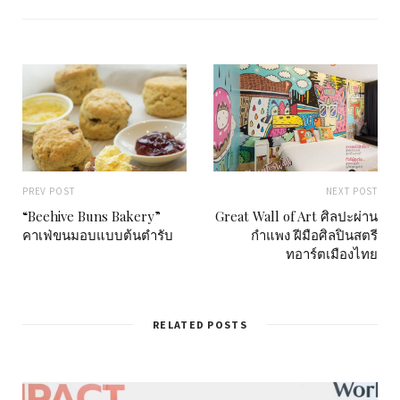
t
e
PREV POST
NEXT POST
“Beehive Buns Bakery”
Great Wall of Art ศิลปะผ่าน
คาเฟ่ขนมอบแบบต้นตำรับ
กำแพง ฝีมือศิลปินสตรี
ทอาร์ตเมืองไทย
RELATED POSTS