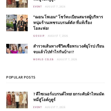
EVENT
AUGUST 7, 2026
"ฌอน โพเอม" โชว์ทะเบียนสมรสผู้บริหาร
หนุ่มร้านเพชรแบรนด์ดัง! ที่แท้เรื่อง
โอละพ่อ!
GOSSIP
AUGUST 7, 2026
สำรวจเส้นทางชีวิตเชื้อพระวงศ์ยุโรป เรียน
จบแล้วไปทำไรกันบ้าง !?
WORLD CELEB
AUGUST 7, 2026
POPULAR POSTS
7 ดีไซเนอร์แบรนด์ไทย! ยกระดับผ้าไหมมัด
หมี่สู่โอต์กูตูร์
EVENT
AUGUST 7, 2026