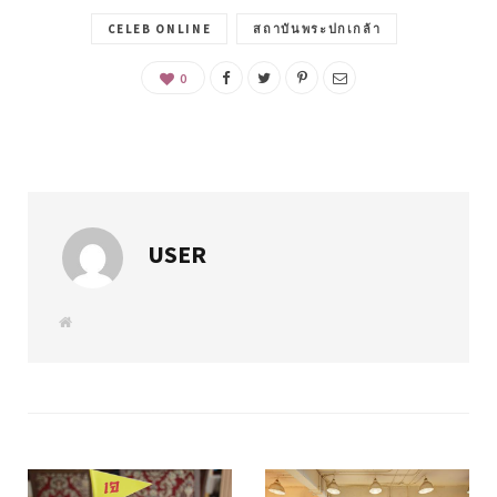
CELEB ONLINE
สถาบันพระปกเกล้า
0
USER
W
e
b
s
i
t
e