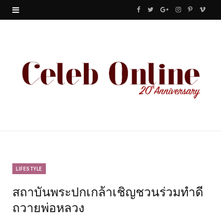
F
T
G
I
P
V
a
w
o
n
i
i
c
i
o
s
n
m
e
t
g
t
t
e
b
t
l
a
e
o
o
e
e
g
r
o
r
P
r
e
k
l
a
s
u
m
t
LIFESTYLE
สถาบันพระปกเกล้าเชิญชวนร่วมทำดี
s
ถวายพ่อหลวง