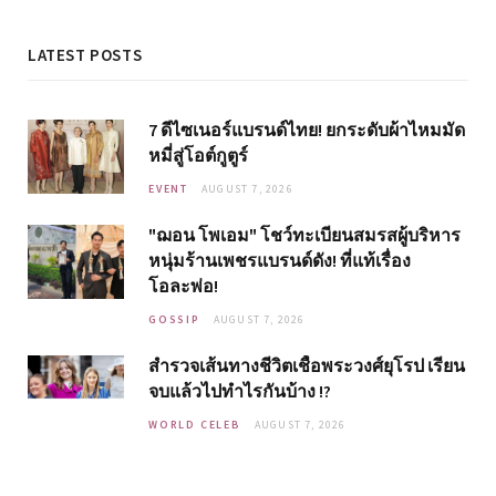
LATEST POSTS
7 ดีไซเนอร์แบรนด์ไทย! ยกระดับผ้าไหมมัด
หมี่สู่โอต์กูตูร์
EVENT
AUGUST 7, 2026
"ฌอน โพเอม" โชว์ทะเบียนสมรสผู้บริหาร
หนุ่มร้านเพชรแบรนด์ดัง! ที่แท้เรื่อง
โอละพ่อ!
GOSSIP
AUGUST 7, 2026
สำรวจเส้นทางชีวิตเชื้อพระวงศ์ยุโรป เรียน
จบแล้วไปทำไรกันบ้าง !?
WORLD CELEB
AUGUST 7, 2026