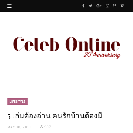
F
T
G
I
P
V
a
w
o
n
i
i
c
i
o
s
n
m
e
t
g
t
t
e
b
t
l
a
e
o
o
e
e
g
r
o
r
P
r
e
k
l
a
s
u
m
t
LIFESTYLE
5 เล่มต้องอ่าน คนรักบ้านต้องมี
s
MAY 30, 2018
907