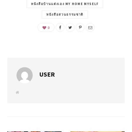
หนังสือบ้านแต่งเอง MY HOME MYSELF
หนังสือสวนธรรมชาติ
0
USER
W
e
b
s
i
t
e