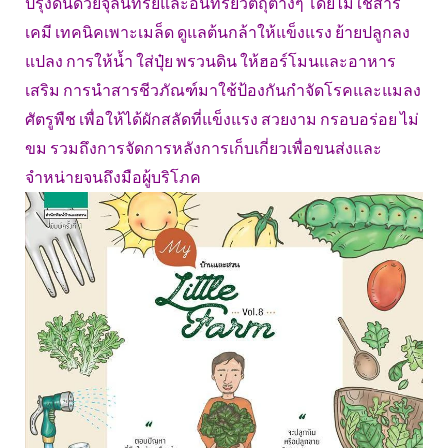
ปรุงดินด้วยจุลินทรีย์และอินทรียวัตถุต่างๆ โดยไม่ใช้สาร
เคมี เทคนิคเพาะเมล็ด ดูแลต้นกล้าให้แข็งแรง ย้ายปลูกลง
แปลง การให้น้ำ ใส่ปุ๋ย พรวนดิน ให้ฮอร์โมนและอาหาร
เสริม การนำสารชีวภัณฑ์มาใช้ป้องกันกำจัดโรคและแมลง
ศัตรูพืช เพื่อให้ได้ผักสลัดที่แข็งแรง สวยงาม กรอบอร่อย ไม่
ขม รวมถึงการจัดการหลังการเก็บเกี่ยวเพื่อขนส่งและ
จำหน่ายจนถึงมือผู้บริโภค