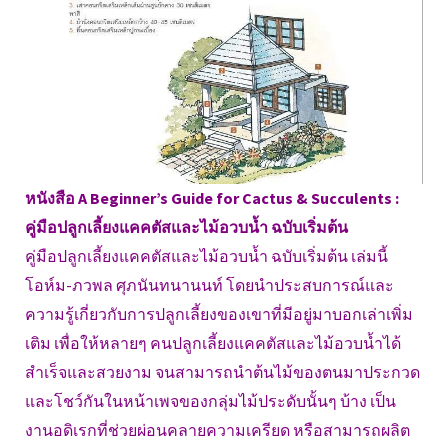
หนังสือ A Beginner’s Guide for Cactus & Succulents :
คู่มือปลูกเลี้ยงแคคตัสและไม้อวบน้ำ ฉบับเริ่มต้น
คู่มือปลูกเลี้ยงแคคตัสและไม้อวบน้ำ ฉบับเริ่มต้น เล่มนี้
โอห์ม-ภวพล ศุภนันทนานนท์ โดยนำประสบการณ์และ
ความรู้เกี่ยวกับการปลูกเลี้ยงของเขาที่มีอยู่มาบอกเล่าเพิ่ม
เติม เพื่อให้หลายๆ คนปลูกเลี้ยงแคคตัสและไม้อวบน้ำได้
สำเร็จและสวยงาม จนสามารถนำต้นไม้ของตนมาประกวด
และโชว์กันในหน้าเพจของกลุ่มไม้ประดับนั้นๆ บ้าง เป็น
งานอดิเรกที่ช่วยผ่อนคลายความเครียด หรือสามารถผลิต