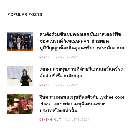
POPULAR POSTS
คนดังร่วมชื่นชมคอลเลกชันมาสเตอร์พีซ
ของแบรนด์ 'RAKSAPHAN' ถ่ายทอด
ภูมิปัญญาท้องถิ่นสู่สุนทรียภาพระดับสากล
EVENT
AUGUST 8, 2026
เสกผมสวยสุขภาพดี ด้วยวีแกนแฮร์แคร์ระ
ดับลักชัวรีจากอังกฤษ
EVENT
AUGUST 8, 2026
จิบความหอมละมุนที่ลงตัวกับ Lychee Rose
Black Tea Series เมนูพิเศษเฉพาะ
ประเทศไทยเท่านั้น
DINING OUT
AUGUST 8, 2026