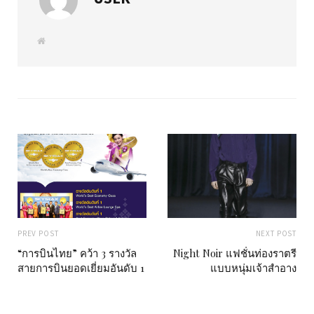
W
e
b
s
i
t
e
PREV POST
NEXT POST
“การบินไทย” คว้า 3 รางวัล
Night Noir แฟชั่นท่องราตรี
สายการบินยอดเยี่ยมอันดับ 1
แบบหนุ่มเจ้าสำอาง