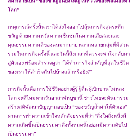
ลืม กลายเป็น “ของขวัญอันยิ่งใหญ่ในหัวใจของพลเมืองทั่ว
โลก”
เหตุการณ์ครั้งนั้น เราได้ส่งใจออกไปลุ้นภารกิจสุดระทึก
ขวัญ ด้วยความหวัง ความชื่นชมในความเสียสละและ
คุณธรรมความดีของคนมากมาย หลากหลายกลุ่มที่มีส่วน
ร่วมในภารกิจครั้งนี้ และวันนี้ถึงเวลาที่ควรจะพาใจกลับมา
สู่ตัวเอง พร้อมสำรวจดูว่า “ได้ทำภารกิจสำคัญที่สุดในชีวิต
ของเรา ให้สำเร็จกันไปบ้างแล้วหรือยัง?”
ภารกิจนั้นคือ การใช้ชีวิตอย่างผู้รู้ ผู้ตื่น ผู้เบิกบาน ไม่หลง
โลก จะดีไหมหากวันอาสาฬหบูชานี้ ชาวไทยจะหันมาร่วม
สร้างสติพัฒนาปัญญามอบเป็น “ของขวัญล้ำค่าให้ตัวเอง”
ผ่านการทำความเข้าใจหลักสัจธรรมที่ว่า “สิ่งใดสิ่งหนึ่งมี
ความเกิดขึ้นเป็นธรรมดา สิ่งทั้งหมดนั้นย่อมมีความดับไป
เป็นธรรมดา”