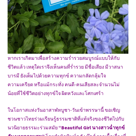
หากเราเกิดมาเพื่อสร้างความร่ำรวยสมบูรณ์แบบให้กับ
ชีวิตแล้ว เหตุใดเราจึงเห็นคนที่ร่ำรวย มีชื่อเสียง มีวาสนา
บารมี ยังเต็มไปด้วยความทุกข์ ความกลัดกลุ้มใจ
ความเครียด หรือแม้กระทั่ง คนดี-คนเสียสละจำนวนไม่
น้อยที่ใช้ชีวิตอย่างทุกข์ใจ ผิดหวังและโศกเศร้า
ในโอกาสแห่งวันอาสาฬหบูชา-วันเข้าพรรษานี้ ขอเชิญ
ชวนชาวไทยร่วมเรียนรู้ธรรมชาติที่แท้จริงของชีวิตไปกับ
นวนิยายธรรมะร่วมสมัย
“Beautiful Girl นางสาวฉ่ำทุกข์