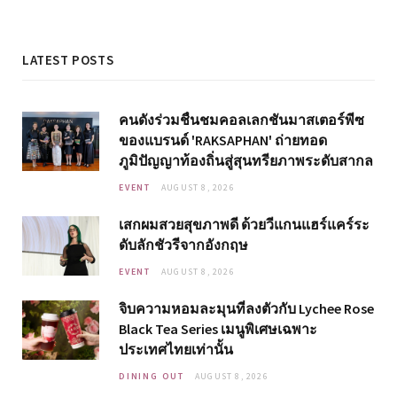
LATEST POSTS
คนดังร่วมชื่นชมคอลเลกชันมาสเตอร์พีซ
ของแบรนด์ 'RAKSAPHAN' ถ่ายทอด
ภูมิปัญญาท้องถิ่นสู่สุนทรียภาพระดับสากล
EVENT
AUGUST 8, 2026
เสกผมสวยสุขภาพดี ด้วยวีแกนแฮร์แคร์ระ
ดับลักชัวรีจากอังกฤษ
EVENT
AUGUST 8, 2026
จิบความหอมละมุนที่ลงตัวกับ Lychee Rose
Black Tea Series เมนูพิเศษเฉพาะ
ประเทศไทยเท่านั้น
DINING OUT
AUGUST 8, 2026