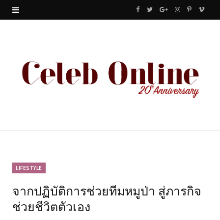
F
T
G
I
P
V
a
w
o
n
i
i
c
i
o
s
n
m
e
t
g
t
t
e
b
t
l
a
e
o
o
e
e
g
r
o
r
P
r
e
k
l
a
s
u
m
t
LIFESTYLE
จากปฏิบัติการช่วยทีมหมูป่า สู่ภารกิจ
s
ช่วยชีวิตตัวเอง