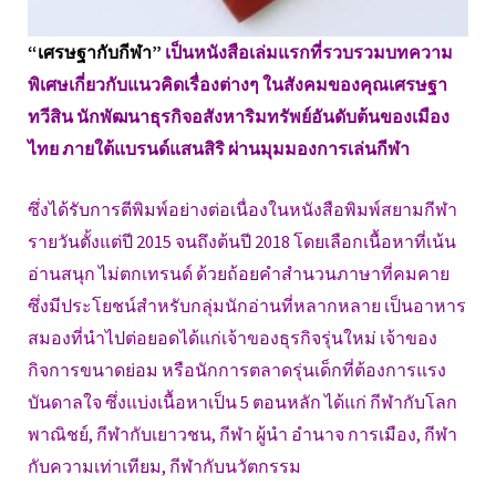
“เศรษฐากับกีฬา”
เป็นหนังสือเล่มแรกที่รวบรวมบทความ
พิเศษเกี่ยวกับแนวคิดเรื่องต่างๆ ในสังคมของคุณเศรษฐา
ทวีสิน นักพัฒนาธุรกิจอสังหาริมทรัพย์อันดับต้นของเมือง
ไทย ภายใต้แบรนด์แสนสิริ ผ่านมุมมองการเล่นกีฬา
ซึ่งได้รับการตีพิมพ์อย่างต่อเนื่องในหนังสือพิมพ์สยามกีฬา
รายวันตั้งแต่ปี 2015 จนถึงต้นปี 2018 โดยเลือกเนื้อหาที่เน้น
อ่านสนุก ไม่ตกเทรนด์ ด้วยถ้อยคำสำนวนภาษาที่คมคาย
ซึ่งมีประโยชน์สำหรับกลุ่มนักอ่านที่หลากหลาย เป็นอาหาร
สมองที่นำไปต่อยอดได้แก่เจ้าของธุรกิจรุ่นใหม่ เจ้าของ
กิจการขนาดย่อม หรือนักการตลาดรุ่นเด็กที่ต้องการแรง
บันดาลใจ ซึ่งแบ่งเนื้อหาเป็น 5 ตอนหลัก ได้แก่
กีฬากับโลก
พาณิชย์,
กีฬากับเยาวชน,
กีฬา ผู้นำ อำนาจ การเมือง,
กีฬา
กับความเท่าเทียม,
กีฬากับนวัตกรรม