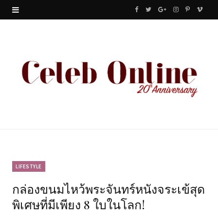
F
T
G
I
P
V
a
w
o
n
i
i
c
i
o
s
n
m
e
t
g
t
t
e
b
t
l
a
e
o
o
e
e
g
r
o
r
P
r
e
k
l
a
s
u
m
t
LIFESTYLE
กล่องขนมไหว้พระจันทร์หนังจระเข้สุด
s
พิเศษที่มีเพียง 8 ใบในโลก!