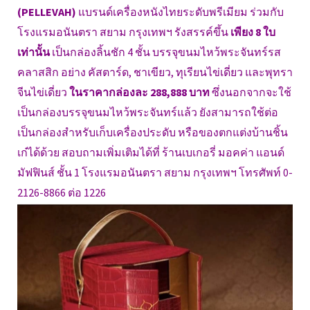
(PELLEVAH)
แบรนด์เครื่องหนังไทยระดับพรีเมียม ร่วมกับ
โรงแรมอนันตรา สยาม กรุงเทพฯ รังสรรค์ขึ้น
เพียง 8 ใบ
เท่านั้น
เป็นกล่องลิ้นชัก 4 ชั้น บรรจุขนมไหว้พระจันทร์รส
คลาสสิก อย่าง คัสตาร์ด, ชาเขียว, ทุเรียนไข่เดี่ยว และพุทรา
จีนไข่เดี่ยว
ในราคากล่องละ 288,888 บาท
ซึ่งนอกจากจะใช้
เป็นกล่องบรรจุขนมไหว้พระจันทร์แล้ว ยังสามารถใช้ต่อ
เป็นกล่องสำหรับเก็บเครื่องประดับ หรือของตกแต่งบ้านชิ้น
เก๋ได้ด้วย สอบถามเพิ่มเติมได้ที่ ร้านเบเกอรี่ มอคค่า แอนด์
มัฟฟินส์ ชั้น 1 โรงแรมอนันตรา สยาม กรุงเทพฯ โทรศัพท์ 0-
2126-8866 ต่อ 1226