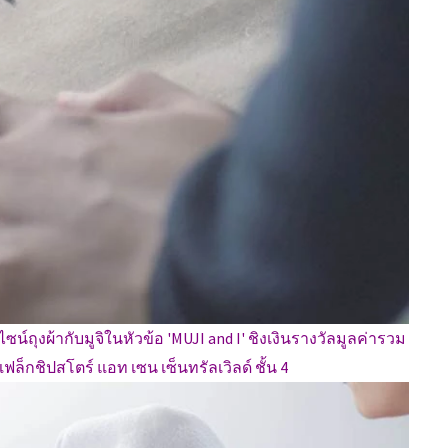
์ถุงผ้ากับมูจิในหัวข้อ 'MUJI and I' ชิงเงินรางวัลมูลค่ารวม
ิ แฟล็กชิปสโตร์ แอท เซน เซ็นทรัลเวิลด์ ชั้น 4