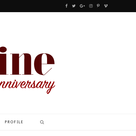
F
T
G
I
P
V
a
w
o
n
i
i
c
i
o
s
n
m
e
t
g
t
t
e
b
t
l
a
e
o
o
e
e
g
r
o
r
P
r
e
k
l
a
s
u
m
t
s
PROFILE