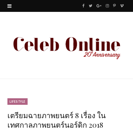
F
T
G
I
P
V
a
w
o
n
i
i
c
i
o
s
n
m
e
t
g
t
t
e
b
t
l
a
e
o
o
e
e
g
r
o
r
P
r
e
k
l
a
s
u
m
t
LIFESTYLE
เตรียมฉายภาพยนตร์ 8 เรื่อง ใน
s
เทศกาลภาพยนตร์นอร์ดิก 2018