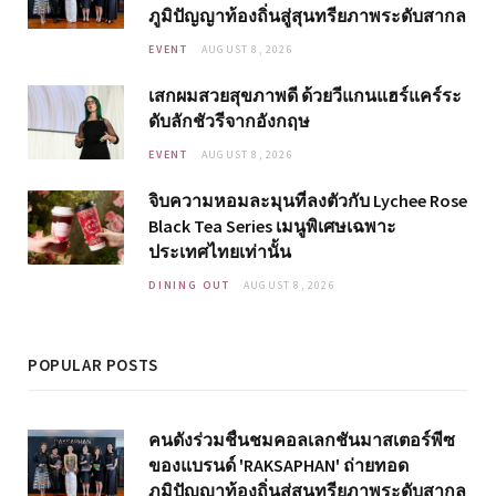
ภูมิปัญญาท้องถิ่นสู่สุนทรียภาพระดับสากล
EVENT
AUGUST 8, 2026
เสกผมสวยสุขภาพดี ด้วยวีแกนแฮร์แคร์ระ
ดับลักชัวรีจากอังกฤษ
EVENT
AUGUST 8, 2026
จิบความหอมละมุนที่ลงตัวกับ Lychee Rose
Black Tea Series เมนูพิเศษเฉพาะ
ประเทศไทยเท่านั้น
DINING OUT
AUGUST 8, 2026
POPULAR POSTS
คนดังร่วมชื่นชมคอลเลกชันมาสเตอร์พีซ
ของแบรนด์ 'RAKSAPHAN' ถ่ายทอด
ภูมิปัญญาท้องถิ่นสู่สุนทรียภาพระดับสากล