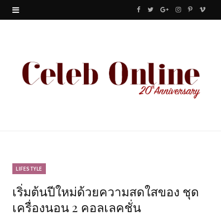
F
T
G
I
P
V
a
w
o
n
i
i
c
i
o
s
n
m
e
t
g
t
t
e
b
t
l
a
e
o
o
e
e
g
r
o
r
P
r
e
k
l
a
s
u
m
t
LIFESTYLE
เริ่มต้นปีใหม่ด้วยความสดใสของ ชุด
s
เครื่องนอน 2 คอลเลคชั่น