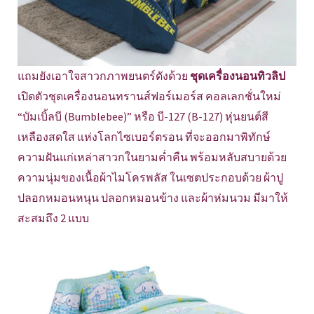
แถมยังเอาใจสาวกภาพยนตร์ดังด้วย
ชุดเครื่องนอนทิวลิป
เปิดตัวชุดเครื่องนอนทรานส์ฟอร์เมอร์ส คอลเลกชั่นใหม่
“บัมเบิ้ลบี (Bumblebee)” หรือ บี-127 (B-127) หุ่นยนต์สี
เหลืองสดใส แห่งโลกไซเบอร์ตรอน ที่จะออกมาพิทักษ์
ความฝันแก่เหล่าสาวกในยามค่ำคืน พร้อมหลับสบายด้วย
ความนุ่มของเนื้อผ้าไมโครพลัส ในเซตประกอบด้วย ผ้าปู
ปลอกหมอนหนุน ปลอกหมอนข้าง และผ้าห่มนวม มีมาให้
สะสมถึง 2 แบบ