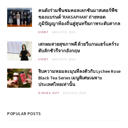
คนดังร่วมชื่นชมคอลเลกชันมาสเตอร์พีซ
ของแบรนด์ 'RAKSAPHAN' ถ่ายทอด
ภูมิปัญญาท้องถิ่นสู่สุนทรียภาพระดับสากล
EVENT
AUGUST 8, 2026
เสกผมสวยสุขภาพดี ด้วยวีแกนแฮร์แคร์ระ
ดับลักชัวรีจากอังกฤษ
EVENT
AUGUST 8, 2026
จิบความหอมละมุนที่ลงตัวกับ Lychee Rose
Black Tea Series เมนูพิเศษเฉพาะ
ประเทศไทยเท่านั้น
DINING OUT
AUGUST 8, 2026
POPULAR POSTS