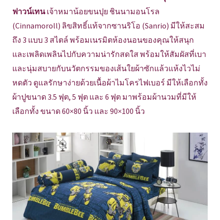
ฟาวน์เทน
เจ้าหมาน้อยขนปุย ชินนามอนโรล
(Cinnamoroll) ลิขสิทธิ์แท้จากซานริโอ (Sanrio) มีให้สะสม
ถึง 3 แบบ 3 สไตล์ พร้อมเนรมิตห้องนอนของคุณให้สนุก
และเพลิดเพลินไปกับความน่ารักสดใส พร้อมให้สัมผัสที่เบา
และนุ่มสบายกับนวัตกรรมของเส้นใยผ้าซักแล้วแห้งไวไม่
หดตัว ดูแลรักษาง่ายด้วยเนื้อผ้าไมโครไฟเบอร์ มีให้เลือกทั้ง
ผ้าปูขนาด 3.5 ฟุต, 5 ฟุต และ 6 ฟุต มาพร้อมผ้านวมที่มีให้
เลือกทั้ง ขนาด 60×80 นิ้ว และ 90×100 นิ้ว