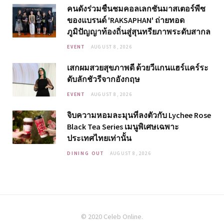
คนดังร่วมชื่นชมคอลเลกชันมาสเตอร์พีซ
ของแบรนด์ 'RAKSAPHAN' ถ่ายทอด
ภูมิปัญญาท้องถิ่นสู่สุนทรียภาพระดับสากล
EVENT
AUGUST 8, 2026
เสกผมสวยสุขภาพดี ด้วยวีแกนแฮร์แคร์ระ
ดับลักชัวรีจากอังกฤษ
EVENT
AUGUST 8, 2026
จิบความหอมละมุนที่ลงตัวกับ Lychee Rose
Black Tea Series เมนูพิเศษเฉพาะ
ประเทศไทยเท่านั้น
DINING OUT
AUGUST 8, 2026
© 2020 Celeb Online.