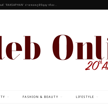
คนดังร่วมชื่นชมคอลเลกชันมาสเตอร์พีซของแบรนด์ 'RAKSAPHAN' ถ่ายทอดภูมิปัญญาท้องถิ่นสู่สุนทรียภาพระดับสากล
ITY
FASHION & BEAUTY
LIFESTYLE