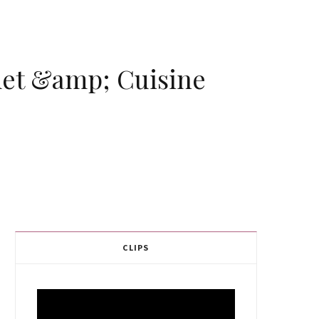
rmet &amp; Cuisine
CLIPS
Video
Player