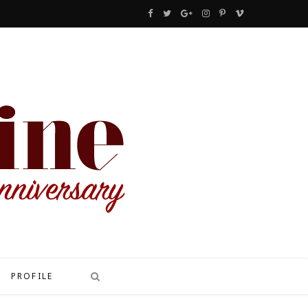
F
T
G
I
P
V
a
w
o
n
i
i
c
i
o
s
n
m
e
t
g
t
t
e
b
t
l
a
e
o
o
e
e
g
r
o
r
P
r
e
k
l
a
s
u
m
t
s
PROFILE