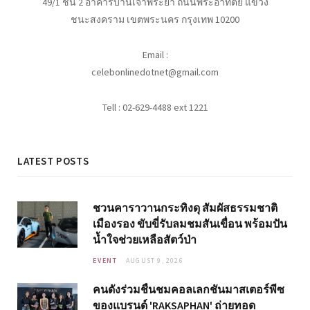
49/1 ชั้น 2 อาคารบ้านเจ้าพระยา ถนนพระอาทิตย์ แขวง
ชนะสงคราม เขตพระนคร กรุงเทพ 10200
Email :
celebonlinedotnet@gmail.com
Tell : 02-629-4488 ext 1221
LATEST POSTS
ชวนคาราวานกระทิงดุ สัมผัสธรรมชาติ
เมืองรอง ขับขี่รับลมชมสันเขื่อน พร้อมปัน
น้ำใจช่วยเหลือสัตว์ป่า
EVENT
AUGUST 9, 2026
คนดังร่วมชื่นชมคอลเลกชันมาสเตอร์พีซ
ของแบรนด์ 'RAKSAPHAN' ถ่ายทอด