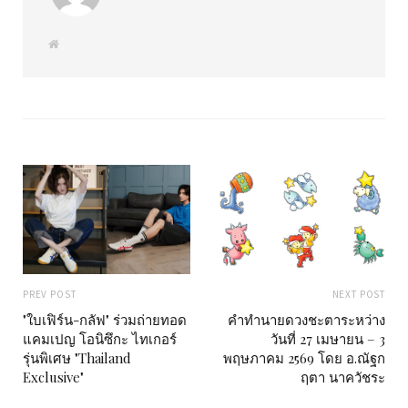
W
e
b
s
i
t
e
PREV POST
NEXT POST
"ใบเฟิร์น-กลัฟ" ร่วมถ่ายทอด
คำทำนายดวงชะตาระหว่าง
แคมเปญ โอนิซึกะ ไทเกอร์
วันที่ 27 เมษายน – 3
รุ่นพิเศษ "Thailand
พฤษภาคม 2569 โดย อ.ณัฐก
Exclusive"
ฤตา นาควัชระ