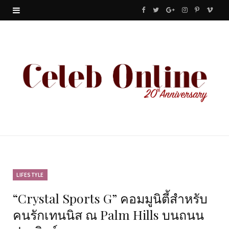
F
T
G
I
P
V
a
w
o
n
i
i
c
i
o
s
n
m
e
t
g
t
t
e
b
t
l
a
e
o
o
e
e
g
r
o
r
P
r
e
k
l
a
s
u
m
t
LIFESTYLE
“Crystal Sports G” คอมมูนิตี้สำหรับ
s
คนรักเทนนิส ณ Palm Hills บนถนน