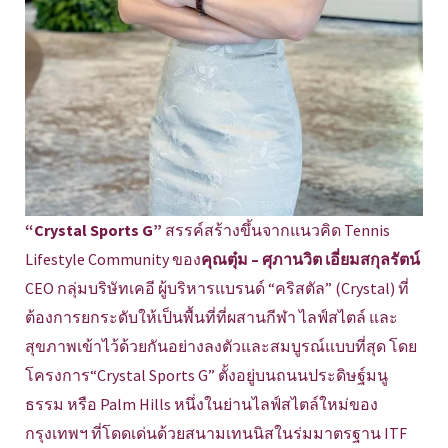
“Crystal Sports G”
สรรค์สร้างขึ้นจากแนวคิด Tennis
Lifestyle Community ของ
คุณตุ๋ม – ศุภานวิต เอี่ยมสกุลรัตน์
CEO กลุ่มบริษัทเคอี ผู้บริหารแบรนด์ “คริสตัล” (Crystal) ที่
ต้องการยกระดับให้เป็นพื้นที่ที่ผสานกีฬา ไลฟ์สไตล์ และ
สุขภาพเข้าไว้ด้วยกันอย่างลงตัวและสมบูรณ์แบบที่สุด โดย
โครงการ“Crystal Sports G” ตั้งอยู่บนถนนประดิษฐ์มนู
ธรรม หรือ Palm Hills หนึ่งในย่านไลฟ์สไตล์ใหม่ของ
กรุงเทพฯ ที่โดดเด่นด้วยสนามเทนนิสในร่มมาตรฐาน ITF