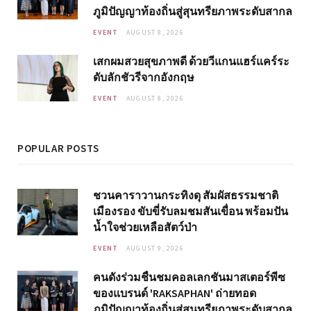
ภูมิปัญญาท้องถิ่นสู่สุนทรียภาพระดับสากล
EVENT
AUGUST 8, 2026
เสกผมสวยสุขภาพดี ด้วยวีแกนแฮร์แคร์ระ
ดับลักชัวรีจากอังกฤษ
EVENT
AUGUST 8, 2026
POPULAR POSTS
ชวนคาราวานกระทิงดุ สัมผัสธรรมชาติ
เมืองรอง ขับขี่รับลมชมสันเขื่อน พร้อมปัน
น้ำใจช่วยเหลือสัตว์ป่า
EVENT
AUGUST 9, 2026
คนดังร่วมชื่นชมคอลเลกชันมาสเตอร์พีซ
ของแบรนด์ 'RAKSAPHAN' ถ่ายทอด
ภูมิปัญญาท้องถิ่นสู่สุนทรียภาพระดับสากล