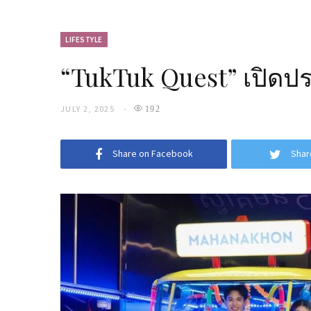
LIFESTYLE
“TukTuk Quest” เปิดประ
JULY 2, 2025
192
Share on Facebook
Shar