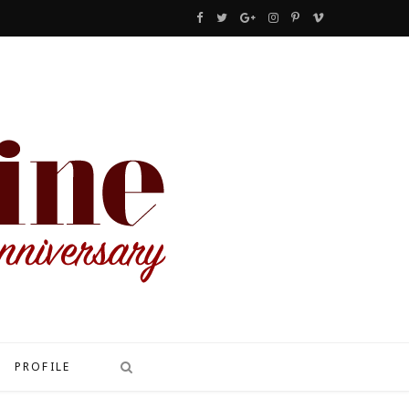
F
T
G
I
P
V
a
w
o
n
i
i
c
i
o
s
n
m
e
t
g
t
t
e
b
t
l
a
e
o
o
e
e
g
r
o
r
P
r
e
k
l
a
s
u
m
t
s
PROFILE