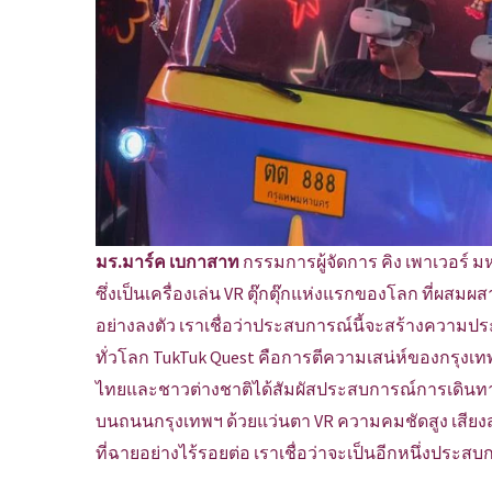
มร.มาร์ค เบกาสาท
กรรมการผู้จัดการ คิง เพาเวอร์ มห
ซึ่งเป็นเครื่องเล่น VR ตุ๊กตุ๊กแห่งแรกของโลก ที่ผ
อย่างลงตัว เราเชื่อว่าประสบการณ์นี้จะสร้างความป
ทั่วโลก TukTuk Quest คือการตีความเสน่ห์ของกรุงเทพฯ
ไทยและชาวต่างชาติได้สัมผัสประสบการณ์การเดินทาง
บนถนนกรุงเทพฯ ด้วยแว่นตา VR ความคมชัดสูง เสียงส
ที่ฉายอย่างไร้รอยต่อ เราเชื่อว่าจะเป็นอีกหนึ่งประส