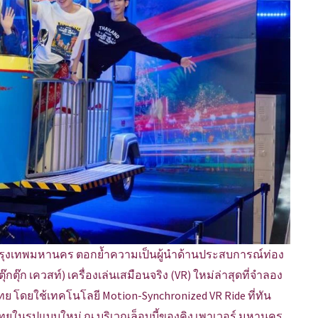
ุงเทพมหานคร ตอกย้ำความเป็นผู้นำด้านประสบการณ์ท่อง
(ตุ๊กตุ๊ก เควสท์) เครื่องเล่นเสมือนจริง (VR) ใหม่ล่าสุดที่จำลอง
ย โดยใช้เทคโนโลยี Motion-Synchronized VR Ride ที่ทัน
มไทยในรูปแบบใหม่ ณ บริเวณล็อบบี้ของคิง เพาเวอร์ มหานคร