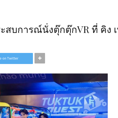
สบการณ์นั่งตุ๊กตุ๊กVR ที่ คิ
e on Twitter