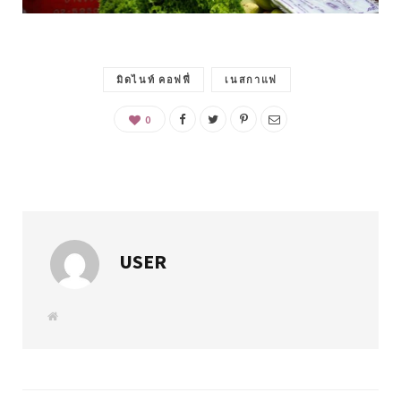
มิดไนท์ คอฟฟี่
เนสกาแฟ
0
USER
W
e
b
s
i
t
e