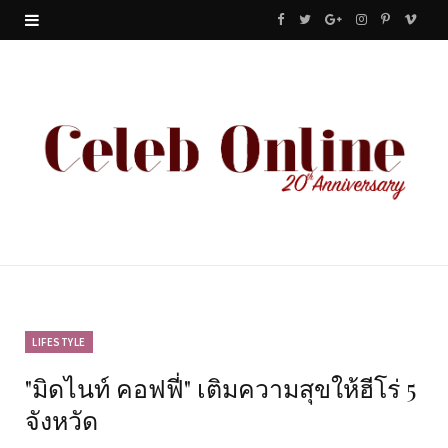
F
T
G
I
P
V
a
w
o
n
i
i
c
i
o
s
n
m
e
t
g
t
t
e
b
t
l
a
e
o
o
e
e
g
r
o
r
P
r
e
k
l
a
s
u
m
t
LIFESTYLE
"มิดไนท์ คอฟฟี่" เติมความสุขให้ฮีโร่ 5
s
จังหวัด