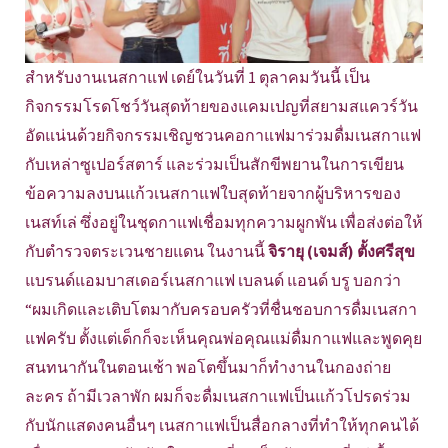
สำหรับงานเนสกาแฟ เดย์ในวันที่ 1 ตุลาคมวันนี้ เป็น
กิจกรรมโรดโชว์วันสุดท้ายของแคมเปญที่สยามสแควร์วัน
อัดแน่นด้วยกิจกรรมเชิญชวนคอกาแฟมาร่วมดื่มเนสกาแฟ
กับเหล่าซูเปอร์สตาร์ และร่วมเป็นสักขีพยานในการเขียน
ข้อความลงบนแก้วเนสกาแฟใบสุดท้ายจากผู้บริหารของ
เนสท์เล่ ซึ่งอยู่ในชุดกาแฟเชื่อมทุกความผูกพัน เพื่อส่งต่อให้
กับตำรวจตระเวนชายแดน ในงานนี้
จิรายุ (เจมส์) ตั้งศรีสุข
แบรนด์แอมบาสเดอร์เนสกาแฟ เบลนด์ แอนด์ บรู บอกว่า
“ผมเกิดและเติบโตมากับครอบครัวที่ชื่นชอบการดื่มเนสกา
แฟครับ ตั้งแต่เด็กก็จะเห็นคุณพ่อคุณแม่ดื่มกาแฟและพูดคุย
สนทนากันในตอนเช้า พอโตขึ้นมาก็ทำงานในกองถ่าย
ละคร ถ้ามีเวลาพัก ผมก็จะดื่มเนสกาแฟเป็นแก้วโปรดร่วม
กับนักแสดงคนอื่นๆ เนสกาแฟเป็นสื่อกลางที่ทำให้ทุกคนได้