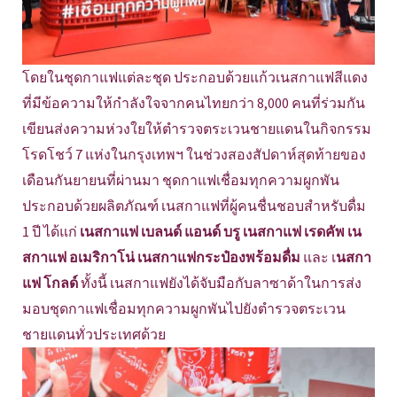
โดยในชุดกาแฟแต่ละชุด ประกอบด้วยแก้วเนสกาแฟสีแดง
ที่มีข้อความให้กำลังใจจากคนไทยกว่า 8,000 คนที่ร่วมกัน
เขียนส่งความห่วงใยให้ตำรวจตระเวนชายแดนในกิจกรรม
โรดโชว์ 7 แห่งในกรุงเทพฯ ในช่วงสองสัปดาห์สุดท้ายของ
เดือนกันยายนที่ผ่านมา ชุดกาแฟเชื่อมทุกความผูกพัน
ประกอบด้วยผลิตภัณฑ์ เนสกาแฟที่ผู้คนชื่นชอบสำหรับดื่ม
1 ปี ได้แก่
เนสกาแฟ เบลนด์ แอนด์ บรู เนสกาแฟ เรดคัพ เน
สกาแฟ อเมริกาโน่
เนสกาแฟกระป๋องพร้อมดื่ม
และ เ
นสกา
แฟ โกลด์
ทั้งนี้ เนสกาแฟยังได้จับมือกับลาซาด้าในการส่ง
มอบชุดกาแฟเชื่อมทุกความผูกพันไปยังตำรวจตระเวน
ชายแดนทั่วประเทศด้วย