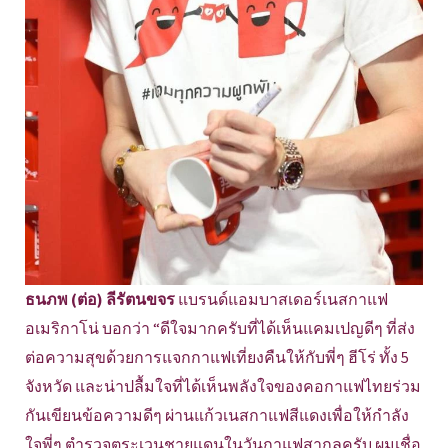
ธนภพ (ต่อ) ลีรัตนขจร
แบรนด์แอมบาสเดอร์เนสกาแฟ
อเมริกาโน่ บอกว่า “ดีใจมากครับที่ได้เห็นแคมเปญดีๆ ที่ส่ง
ต่อความสุขด้วยการแจกกาแฟเที่ยงคืนให้กับพี่ๆ ฮีโร่ ทั้ง 5
จังหวัด และน่าปลื้มใจที่ได้เห็นพลังใจของคอกาแฟไทยร่วม
กันเขียนข้อความดีๆ ผ่านแก้วเนสกาแฟสีแดงเพื่อให้กำลัง
ใจพี่ๆ ตำรวจตระเวนชายแดนในวันกาแฟสากลครับ ผมเชื่อ