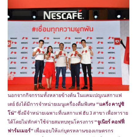
นอกจากกิจกรรมทั้งหลายข้างต้น ในแคมเปญเนสกาแฟ
เดย์ ยังได้มีการจำหน่ายเมนูเครื่องดื่มพิเศษ
“แคริ่ง คาปูชิ
โน่”
ซึ่งมีจำหน่ายเฉพาะที่เนสกาแฟ ฮับ 3 สาขา เพื่อหาราย
ได้โดยไม่หักค่าใช้จ่ายสมทบทุนโครงการ
“จูเนียร์ คอฟฟี่
ฟาร์มเมอร์”
เพื่อมอบให้แก่บุตรหลานของเกษตรกร