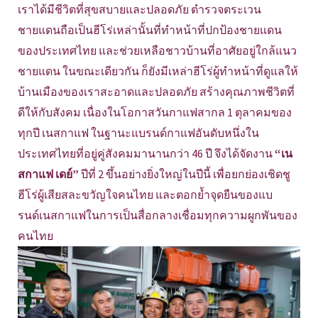
เราได้มีชีวิตที่สุขสบายและปลอดภัย ตำรวจตระเวน
ชายแดนถือเป็นฮีโร่เหล่านั้นที่ทำหน้าที่ปกป้องชายแดน
ของประเทศไทย และช่วยเหลือชาวบ้านที่อาศัยอยู่ใกล้แนว
ชายแดน ในขณะเดียวกัน ก็ยังมีเหล่าฮีโร่ผู้ทำหน้าที่ดูแลให้
บ้านเมืองของเราสะอาดและปลอดภัย สร้างคุณภาพชีวิตที่
ดีให้กับสังคม เนื่องในโอกาสวันกาแฟสากล 1 ตุลาคมของ
ทุกปี เนสกาแฟ ในฐานะแบรนด์กาแฟอันดับหนึ่งใน
ประเทศไทยที่อยู่คู่สังคมมานานกว่า 46 ปี จึงได้จัดงาน
“เน
สกาแฟ เดย์”
ปีที่ 2 ขึ้นอย่างยิ่งใหญ่ในปีนี้ เพื่อยกย่องเชิดชู
ฮีโร่ผู้เสียสละขวัญใจคนไทย และตอกย้ำจุดยืนของแบ
รนด์เนสกาแฟในการเป็นสื่อกลางเชื่อมทุกความผูกพันของ
คนไทย