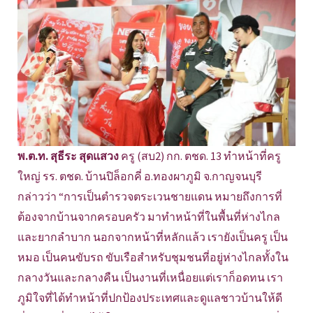
พ.ต.ท. สุธีระ สุดแสวง
ครู (สบ2) กก. ตชด. 13 ทำหน้าที่ครู
ใหญ่ รร. ตชด. บ้านปิล็อกคี่ อ.ทองผาภูมิ จ.กาญจนบุรี
กล่าวว่า “การเป็นตำรวจตระเวนชายแดน หมายถึงการที่
ต้องจากบ้านจากครอบครัว มาทำหน้าที่ในพื้นที่ห่างไกล
และยากลำบาก นอกจากหน้าที่หลักแล้ว เรายังเป็นครู เป็น
หมอ เป็นคนขับรถ ขับเรือสำหรับชุมชนที่อยู่ห่างไกลทั้งใน
กลางวันและกลางคืน เป็นงานที่เหนื่อยแต่เราก็อดทน เรา
ภูมิใจที่ได้ทำหน้าที่ปกป้องประเทศและดูแลชาวบ้านให้ดี