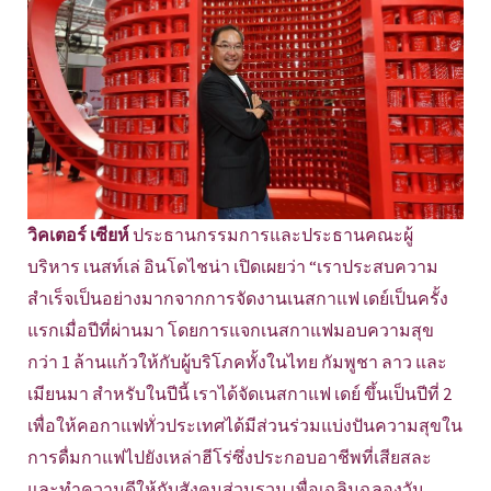
วิคเตอร์ เซียห์
ประธานกรรมการและประธานคณะผู้
บริหาร เนสท์เล่ อินโดไชน่า เปิดเผยว่า “เราประสบความ
สำเร็จเป็นอย่างมากจากการจัดงานเนสกาแฟ เดย์เป็นครั้ง
แรกเมื่อปีที่ผ่านมา โดยการแจกเนสกาแฟมอบความสุข
กว่า 1 ล้านแก้วให้กับผู้บริโภคทั้งในไทย กัมพูชา ลาว และ
เมียนมา สำหรับในปีนี้ เราได้จัดเนสกาแฟ เดย์ ขึ้นเป็นปีที่ 2
เพื่อให้คอกาแฟทั่วประเทศได้มีส่วนร่วมแบ่งปันความสุขใน
การดื่มกาแฟไปยังเหล่าฮีโร่ซึ่งประกอบอาชีพที่เสียสละ
และทำความดีให้กับสังคมส่วนรวม เพื่อเฉลิมฉลองวัน