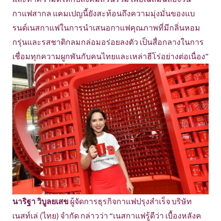
กาแฟสากล แคมเปญนี้ยังสะท้อนถึงความมุ่งมั่นของแบ
รนด์เนสกาแฟในการนำเสนอกาแฟคุณภาพที่มีกลิ่นหอม
กรุ่นและรสชาติกลมกล่อมอร่อยลงตัว เป็นสื่อกลางในการ
เชื่อมทุกความผูกพันกับคนไทยและเหล่าฮีโร่อย่างต่อเนื่อง”
นาริฐา วิบูลยเสข
ผู้จัดการธุรกิจกาแฟปรุงสำเร็จ บริษัท
เนสท์เล่ (ไทย) จำกัด กล่าวว่า “เนสกาแฟรู้ดีว่า เบื้องหลังค