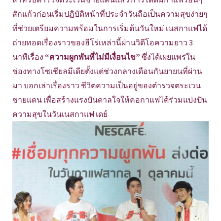
สักแก้วก่อนเริ่มปฏิบัติหน้าที่ประจำวันถือเป็นความสุขง่ายๆ
ที่ช่วยเตรียมความพร้อมในการเริ่มต้นวันใหม่ เนสกาแฟได้
ถ่ายทอดเรื่องราวของฮีโร่เหล่านี้ผ่านวิดีโอความยาว 3
นาทีเรื่อง
“ความผูกพันที่ไม่มีเงื่อนไข”
ซึ่งได้เผยแพร่ใน
ช่องทางโซเชียลมีเดียตั้งแต่ช่วงกลางเดือนกันยายนที่ผ่าน
มา บอกเล่าเรื่องราว ชีวิตความเป็นอยู่ของตำรวจตระเวน
ชายแดน เพื่อสร้างแรงบันดาลใจให้คอกาแฟได้ร่วมแบ่งปัน
ความสุขในวันเนสกาแฟ เดย์