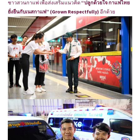
ชาวสวนกาแฟ เพื่อส่งเสริมแนวคิด
“ปลูกด้วยใจ กาแฟไทย
ยั่งยืนกับเนสกาแฟ” (Grown Respectfully)
อีกด้วย