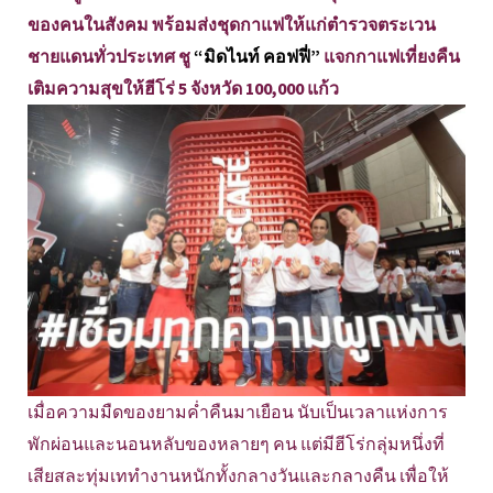
ของคนในสังคม พร้อมส่งชุดกาแฟให้แก่ตำรวจตระเวน
ชายแดนทั่วประเทศ ชู
“มิดไนท์ คอฟฟี่”
แจกกาแฟเที่ยงคืน
เติมความสุขให้ฮีโร่ 5 จังหวัด 100,000 แก้ว
เมื่อความมืดของยามค่ำคืนมาเยือน นับเป็นเวลาแห่งการ
พักผ่อนและนอนหลับของหลายๆ คน แต่มีฮีโร่กลุ่มหนึ่งที่
เสียสละทุ่มเททำงานหนักทั้งกลางวันและกลางคืน เพื่อให้