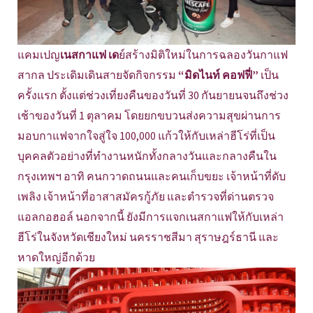
แคมเปญ
เนสกาแฟ เด
ย์สร้างมิติใหม่ในการฉลองวันกาแฟ
สากล ประเดิมเดินสายจัดกิจกรรม
“มิดไนท์ คอฟฟี่”
เป็น
ครั้งแรก ตั้งแต่ช่วงเที่ยงคืนของวันที่ 30 กันยายนจนถึงช่วง
เช้าของวันที่ 1 ตุลาคม โดยยกขบวนส่งความสุขผ่านการ
มอบกาแฟจากใจสู่ใจ 100,000 แก้วให้กับเหล่าฮีโร่ที่เป็น
บุคคลตัวอย่างที่ทำงานหนักทั้งกลางวันและกลางคืนใน
กรุงเทพฯ อาทิ คนกวาดถนนและคนเก็บขยะ เจ้าหน้าที่ดับ
เพลิง เจ้าหน้าที่อาสาสมัครกู้ภัย และตำรวจที่ด่านตรวจ
แอลกอฮอล์ นอกจากนี้ ยังมีการแจกเนสกาแฟให้กับเหล่า
ฮีโร่ในจังหวัดเชียงใหม่ นครราชสีมา สุราษฎร์ธานี และ
หาดใหญ่อีกด้วย