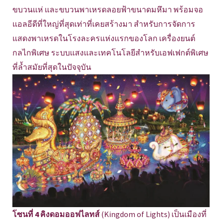
ขบวนแห่ และขบวนพาเหรดลอยฟ้าขนาดมหึมา พร้อมจอ
แอลอีดีที่ใหญ่ที่สุดเท่าที่เคยสร้างมา สำหรับการจัดการ
แสดงพาเหรดในโรงละครแห่งแรกของโลก เครื่องยนต์
กลไกพิเศษ ระบบแสงและเทคโนโลยีสำหรับเอฟเฟกต์พิเศษ
ที่ล้ำสมัยที่สุดในปัจจุบัน
โซนที่ 4 คิงดอมออฟไลทส์
(Kingdom of Lights) เป็นเมืองที่