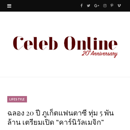
F
T
G
I
P
V
a
w
o
n
i
i
c
i
o
s
n
m
e
t
g
t
t
e
b
t
l
a
e
o
o
e
e
g
r
o
r
P
r
e
k
l
a
s
u
m
t
LIFESTYLE
ฉลอง 20 ปี ภูเก็ตแฟนตาซี ทุ่ม 5 พัน
s
ล้าน เตรียมเปิด “คาร์นิวัลเมจิก”