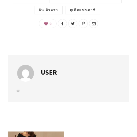
ผิน คิ้วคชา
ภูเก็ตแฟนตาซี
0
USER
W
e
b
s
i
t
e