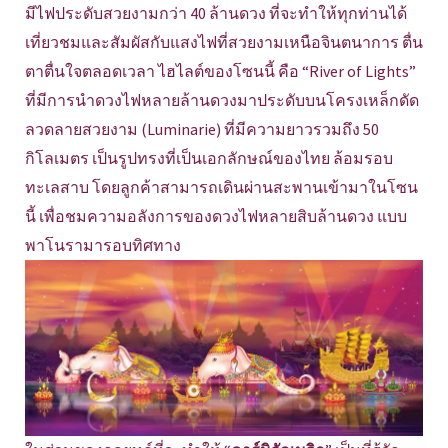
มีไฟประดับสวยงามกว่า 40 ล้านดวง ที่จะทำให้ทุกท่านได้
เที่ยวชมและสัมผัสกับแสงไฟที่สวยงามเหนือจินตนาการ ตื่น
ตาตื่นใจตลอดเวลา ไฮไลต์ของโซนนี้ คือ “River of Lights”
ที่มีการนำดวงไฟหลายล้านดวงมาประดับบนโครงเหล็กดัด
ลวดลายสวยงาม (Luminarie) ที่มีความยาวรวมถึง 50
กิโลเมตร เป็นรูปทรงที่เป็นเอกลักษณ์ของไทย ล้อมรอบ
ทะเลสาบ โดยลูกค้าสามารถเดินผ่านสะพานเข้ามาในโซน
นี้ เพื่อชมความอลังการของดวงไฟหลายสิบล้านดวง แบบ
พาโนรามารอบทิศทาง