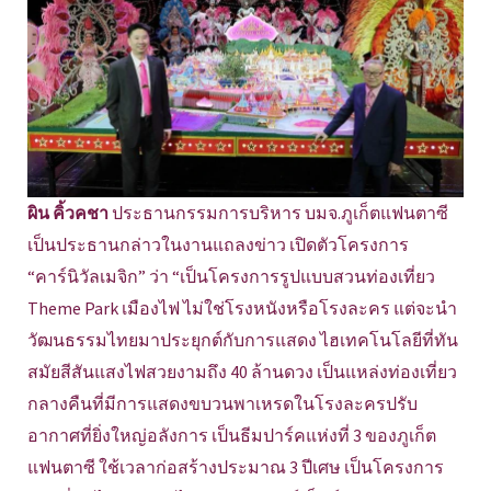
ผิน คิ้วคชา
ประธานกรรมการบริหาร บมจ.ภูเก็ตแฟนตาซี
เป็นประธานกล่าวในงานแถลงข่าว เปิดตัวโครงการ
“คาร์นิวัลเมจิก” ว่า “เป็นโครงการรูปแบบสวนท่องเที่ยว
Theme Park เมืองไฟ ไม่ใช่โรงหนังหรือโรงละคร แต่จะนำ
วัฒนธรรมไทยมาประยุกต์กับการแสดง ไฮเทคโนโลยีที่ทัน
สมัยสีสันแสงไฟสวยงามถึง 40 ล้านดวง เป็นแหล่งท่องเที่ยว
กลางคืนที่มีการแสดงขบวนพาเหรดในโรงละครปรับ
อากาศที่ยิ่งใหญ่อลังการ เป็นธีมปาร์คแห่งที่ 3 ของภูเก็ต
แฟนตาซี ใช้เวลาก่อสร้างประมาณ 3 ปีเศษ เป็นโครงการ