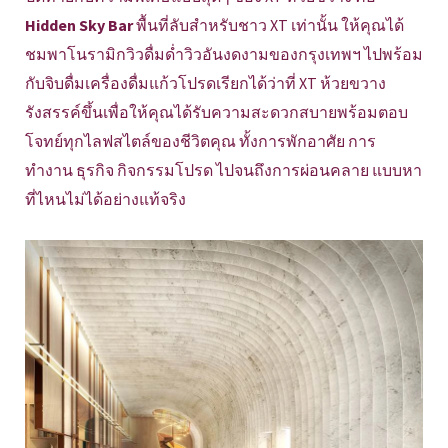
Hidden Sky Bar
พื้นที่ลับสำหรับชาว XT เท่านั้น ให้คุณได้
ชมพาโนรามิกวิวดื่มด่ำวิวอันงดงามของกรุงเทพฯ ไปพร้อม
กับจิบดื่มเครื่องดื่มแก้วโปรดเรียกได้ว่าที่ XT ห้วยขวาง
รังสรรค์ขึ้นเพื่อให้คุณได้รับความสะดวกสบายพร้อมตอบ
โจทย์ทุกไลฟสไตล์ของชีวิตคุณ ทั้งการพักอาศัย การ
ทำงาน ธุรกิจ กิจกรรมโปรด ไปจนถึงการผ่อนคลาย แบบหา
ที่ไหนไม่ได้อย่างแท้จริง