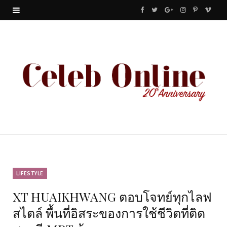
F
T
G
I
P
V
a
w
o
n
i
i
c
i
o
s
n
m
e
t
g
t
t
e
b
t
l
a
e
o
o
e
e
g
r
o
r
P
r
e
k
l
a
s
u
m
t
LIFESTYLE
XT HUAIKHWANG ตอบโจทย์ทุกไลฟ
s
สไตล์ พื้นที่อิสระของการใช้ชีวิตที่ติด