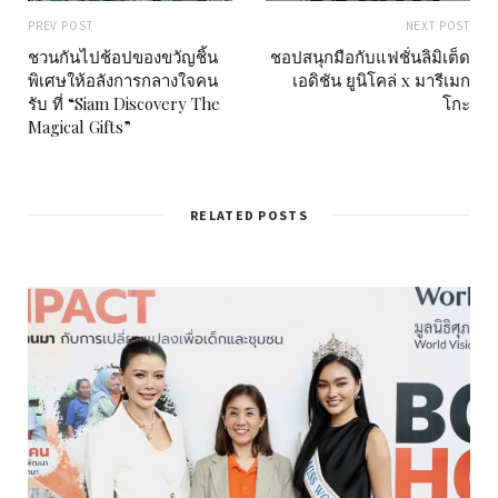
PREV POST
NEXT POST
ชวนกันไปช้อปของขวัญชิ้น
ชอปสนุกมือกับแฟชั่นลิมิเต็ด
พิเศษให้อลังการกลางใจคน
เอดิชัน ยูนิโคล่ x มารีเมก
รับ ที่ “Siam Discovery The
โกะ
Magical Gifts”
RELATED POSTS