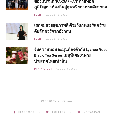
ของแบรนด์ 'RAKSAPHAN' ถ่ายทอด
ภูมิปัญญาท้องถิ่นสู่สุนทรียภาพระดับสากล
EVENT
AUGUST 8, 2026
เสกผมสวยสุขภาพดี ด้วยวีแกนแฮร์แคร์ระ
ดับลักชัวรีจากอังกฤษ
EVENT
AUGUST 8, 2026
จิบความหอมละมุนที่ลงตัวกับ Lychee Rose
Black Tea Series เมนูพิเศษเฉพาะ
ประเทศไทยเท่านั้น
DINING OUT
AUGUST 8, 2026
© 2020 Celeb Online.
FACEBOOK
TWITTER
INSTAGRAM