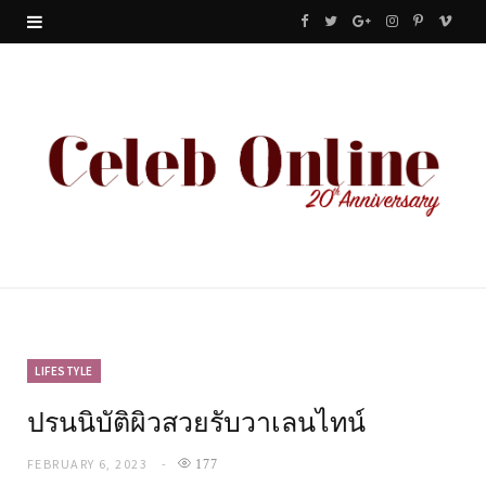
F
T
G
I
P
V
a
w
o
n
i
i
c
i
o
s
n
m
e
t
g
t
t
e
b
t
l
a
e
o
o
e
e
g
r
o
r
P
r
e
k
l
a
s
u
m
t
LIFESTYLE
ปรนนิบัติผิวสวยรับวาเลนไทน์
s
FEBRUARY 6, 2023
177