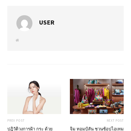
USER
W
e
b
s
i
t
e
PREV POST
NEXT POST
ปฎิวัติวงการฝ้า กระ ด้วย
จิม ทอมป์สัน ชวนช้อปไอเทม