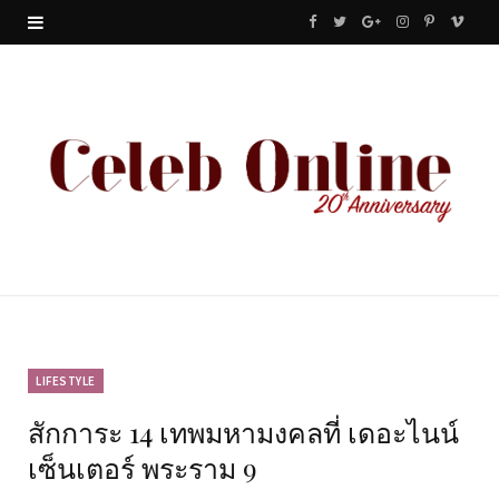
F
T
G
I
P
V
a
w
o
n
i
i
c
i
o
s
n
m
e
t
g
t
t
e
b
t
l
a
e
o
o
e
e
g
r
o
r
P
r
e
k
l
a
s
u
m
t
LIFESTYLE
สักการะ 14 เทพมหามงคลที่ เดอะไนน์
s
เซ็นเตอร์ พระราม 9