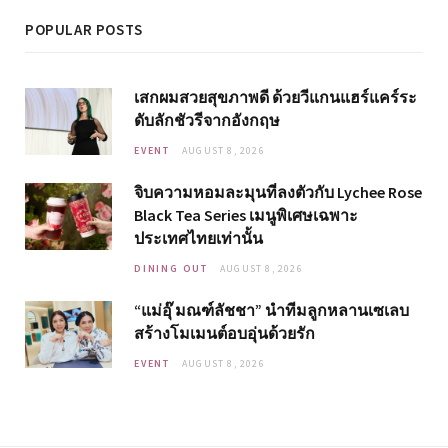
POPULAR POSTS
เสกผมสวยสุขภาพดี ด้วยวีแกนแฮร์แคร์ระ
ดับลักชัวรีจากอังกฤษ
EVENT
AUGUST 8, 2026
จิบความหอมละมุนที่ลงตัวกับ Lychee Rose
Black Tea Series เมนูพิเศษเฉพาะ
ประเทศไทยเท่านั้น
DINING OUT
AUGUST 8, 2026
“แม่อุ๊ มณฑ์ลัชชา” นำทีมลูกหลานเซเลบ
สร้างโมเมนต์อบอุ่นด้วยรัก
EVENT
AUGUST 8, 2026