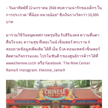
– วันอาทิตย์ที่ 22 มกราคม 2566 พบความน่ารักของเด็กๆ ใน
การประกวด “ตี๋น้อย-หมวยน้อย” ชิงเงินรางวัลกว่า 10,000
บาท
มาร่วมใช้วันหยุดเทศกาลตรุษจีน รับสิริมงคล ความตื่นตา
ตื่นใจ และ ความสุข ที่เดอะไนน์ เซ็นเตอร์ พระราม 9
สอบถามข้อมูลเพิ่มเติม ได้ที่ เอ็ม บี เค คอนแทคท์ เซ็นเตอร์
ติดตามกิจกรรมและ โปรโมชันดี ๆ ของศูนย์การค้าฯ ได้ที่
www.thenine.co.th หรือ Facebook : The Nine Center
Rama 9 Instagram: thenine_rama 9