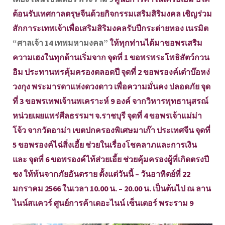
ต้อนรับเทศกาลตรุษจีนด้วยกิจกรรมเสริมสิริมงคล เชิญร่วม
สักการะเทพเจ้าเพื่อเสริมสิริมงคลรับปีกระต่ายทอง เนรมิต
“ศาลเจ้า 14 เทพมหามงคล”
ให้ทุกท่านได้มาขอพรเสริม
ความเฮงในทุกด้านเริ่มจาก จุดที่ 1 ขอพรพระโพธิสัตว์กวน
อิม ประทานพรคุ้มครองตลอดปี จุดที่ 2 ขอพรองค์เต๋าบ๊อหง่
วงกุง พระมารดาแห่งดวงดาว เพื่อความมั่นคง ปลอดภัย จุด
ที่ 3 ขอพรเทพเจ้านพเคราะห์ 9 องค์ จากวิหารพุทธานุสรณ์
หน่วยเผยแพร่ศีลธรรมฯ จ.ราชบุรี จุดที่ 4 ขอพรเจ้าแม่ม่า
โจ้ว จากวัดอาม่า เขตปกครองพิเศษมาเก๊า ประเทศจีน จุดที่
5 ขอพรองค์ไฉ่สิ่งเอี้ย ช่วยในเรื่องโชคลาภและการเงิน
และ จุดที่ 6 ขอพรองค์ไท้ส่วยเอี้ย ช่วยคุ้มครองผู้ที่เกิดตรงปี
ชง ให้พ้นจากภัยอันตราย ตั้งแต่วันนี้ – วันอาทิตย์ที่ 22
มกราคม 2566 ในเวลา 10.00 น. – 20.00 น. เป็นต้นไป ณ ลาน
ไนน์สแควร์ ศูนย์การค้าเดอะไนน์ เซ็นเตอร์ พระราม 9