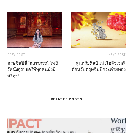
PREV POST
NEXT POST
ตรุษจีนปีนี้ "ณพาภรณ์ โพธิ
สุนทรียศิลป์แห่งไฮจิวเวลลี่
รัตนังกูร" ขอให้ทุกคนมั่งมี
ต้อนรับตรุษจีนปีกระต่ายทอง
ศรีสุข!
RELATED POSTS