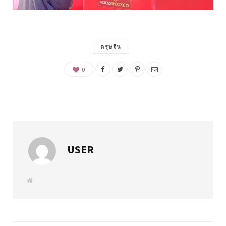
ตรุษจีน
0
USER
W
e
b
s
i
t
e