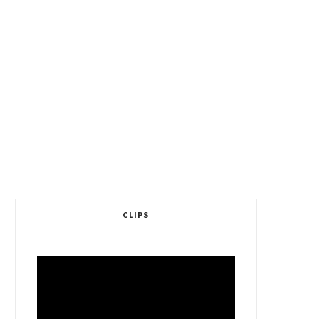
CLIPS
Video
Player