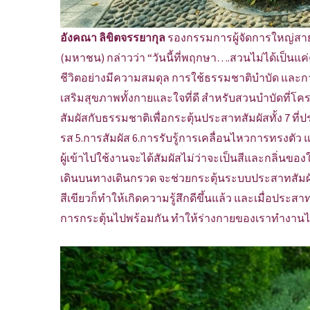
อังคณา ลิขิตจรรยากุล
รองกรรมการผู้จัดการใหญ่สาย
(มหาชน) กล่าวว่า “วันนี้ที่พฤกษา….สวนไม่ได้เป็นแค่คว
ชีวิตอย่างมีความสมดุล การใช้ธรรมชาติบำบัด และการท
เสริมสุขภาพทั้งกายและใจที่ดี สำหรับสวนบำบัดที่โ
สัมผัสกับธรรมชาติเพื่อกระตุ้นประสาทสัมผัสทั้ง 7 ที่
รส 5.การสัมผัส 6.การรับรู้การเคลื่อนไหวการทรงตัว 
ผู้เข้าไปใช้งานจะได้สัมผัสไม่ว่าจะเป็นสีและกลิ่นข
เดินบนทางเดินกรวด จะช่วยกระตุ้นระบบประสาทสัมผัสเห
สีเขียวก็ทำให้เกิดความรู้สึกดีขึ้นแล้ว และเมื่อประส
การกระตุ้นไปพร้อมกัน ทำให้ร่างกายของเราทำงานได้