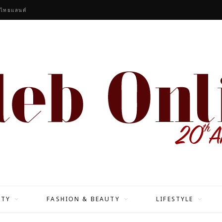
หกหนุ่ม K-POP ‘BOYNEXTDOOR’ นั่งแท่น GLOBAL BRAND AMBASSADORS UNDER ARMOUR
ITY
FASHION & BEAUTY
LIFESTYLE