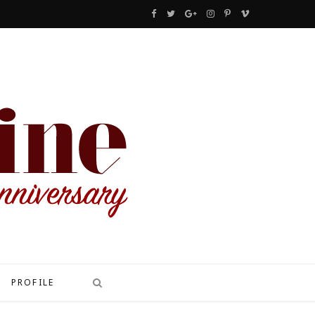
F
T
G
I
P
V
a
w
o
n
i
i
c
i
o
s
n
m
e
t
g
t
t
e
b
t
l
a
e
o
o
e
e
g
r
o
r
P
r
e
k
l
a
s
u
m
t
s
PROFILE