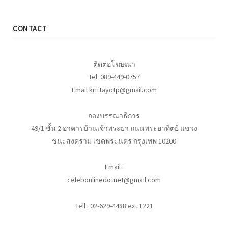
CONTACT
ติดต่อโฆษณา
Tel. 089-449-0757
Email krittayotp@gmail.com
กองบรรณาธิการ
49/1 ชั้น 2 อาคารบ้านเจ้าพระยา ถนนพระอาทิตย์ แขวง
ชนะสงคราม เขตพระนคร กรุงเทพ 10200
Email :
celebonlinedotnet@gmail.com
Tell : 02-629-4488 ext 1221