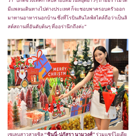
ว่า “ปกติช่วงเทศกาลปลายปีที่มีวันหยุดยาวๆ ถ้าออร่าไม่ได้
มีแพลนเดินทางไปต่างประเทศ ก็จะชอบพาครอบครัวออก
มาทานอาหารนอกบ้าน ซึ่งที่โรบินสันไลฟ์สไตล์ถือว่าเป็นลิ
สต์สถานที่อันดับต้นๆ ที่ออร่านึกถึงค่ะ”
เซเลบสาวสายชิล
“ซินนี่-ปภัสรา นามวงศ์”
ร่วมแชร์ไอเดีย