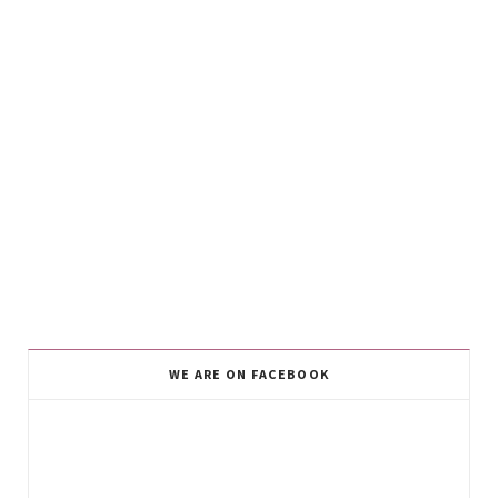
WE ARE ON FACEBOOK