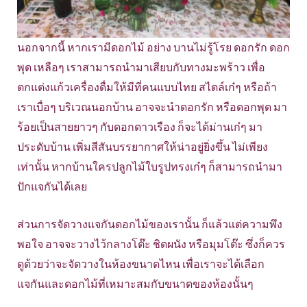
นอกจากนี้ หากเรามีดอกไม้ อย่าง บานไม่รู้โรย ดอกรัก ดอก
พุด เหลือๆ เราสามารถนำมาเสียบกับทางมะพร้าว เพื่อ
ตกแต่งแก้วเครื่องดื่มให้มีที่คนแบบไทย สไตล์เก๋ๆ หรือถ้า
เราเบื่อๆ บริเวณนอกบ้าน อาจจะนำดอกรัก หรือดอกพุด มา
ร้อยเป็นสายยาวๆ กับดอกดาวเรือง ก็จะได้ม่านเก๋ๆ มา
ประดับบ้าน เพิ่มสีสันบรรยากาศให้น่าอยู่ยิ่งขึ้น ไม่เพียง
เท่านั้น หากบ้านใครปลูกไม้ใบรูปทรงเก๋ๆ ก็สามารถนำมา
ปักแจกันได้เลย
ส่วนการจัดวางแจกันดอกไม้ของเรานั้น ก็แล้วแต่ความพึง
พอใจ อาจจะวางไว้กลางโต๊ะ ชิดผนัง หรือมุมโต๊ะ ซึ่งก็ควร
ดูด้วยว่าจะจัดวางในห้องขนาดไหน เพื่อเราจะได้เลือก
แจกันและดอกไม้ที่เหมาะสมกับขนาดของห้องนั้นๆ