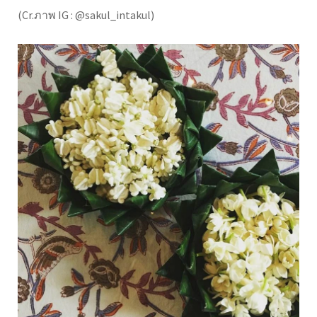
(Cr.ภาพ IG : @sakul_intakul)