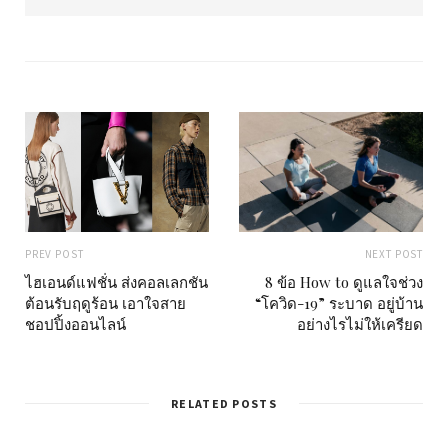
b
s
i
t
e
PREV POST
NEXT POST
ไฮเอนด์แฟชั่น ส่งคอลเลกชัน
8 ข้อ How to ดูแลใจช่วง
ต้อนรับฤดูร้อน เอาใจสาย
“โควิด-19” ระบาด อยู่บ้าน
ชอปปิ้งออนไลน์
อย่างไรไม่ให้เครียด
RELATED POSTS