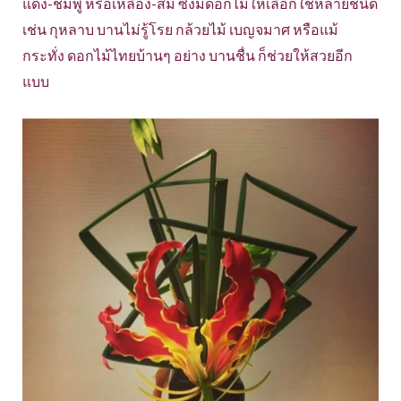
แดง-ชมพู หรือเหลือง-ส้ม ซึ่งมีดอกไม้ให้เลือกใช้หลายชนิด
เช่น กุหลาบ บานไม่รู้โรย กล้วยไม้ เบญจมาศ หรือแม้
กระทั่ง ดอกไม้ไทยบ้านๆ อย่าง บานชื่น ก็ช่วยให้สวยอีก
แบบ