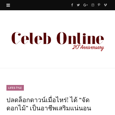
F
T
G
I
P
V
a
w
o
n
i
i
c
i
o
s
n
m
e
t
g
t
t
e
b
t
l
a
e
o
o
e
e
g
r
o
r
P
r
e
k
l
a
s
u
m
t
LIFESTYLE
ปลดล็อกดาวน์เมื่อไหร่! ได้ “จัด
s
ดอกไม้” เป็นอาชีพเสริมแน่นอน