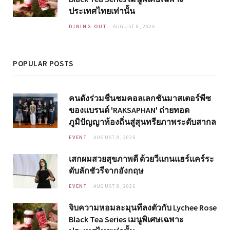
ประเทศไทยเท่านั้น
DINING OUT
AUGUST 8, 2026
POPULAR POSTS
คนดังร่วมชื่นชมคอลเลกชันมาสเตอร์พีซ
ของแบรนด์ 'RAKSAPHAN' ถ่ายทอด
ภูมิปัญญาท้องถิ่นสู่สุนทรียภาพระดับสากล
EVENT
AUGUST 8, 2026
เสกผมสวยสุขภาพดี ด้วยวีแกนแฮร์แคร์ระ
ดับลักชัวรีจากอังกฤษ
EVENT
AUGUST 8, 2026
จิบความหอมละมุนที่ลงตัวกับ Lychee Rose
Black Tea Series เมนูพิเศษเฉพาะ