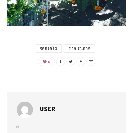
จัดดอกไม้
สกุล อินทกุล
0
USER
W
e