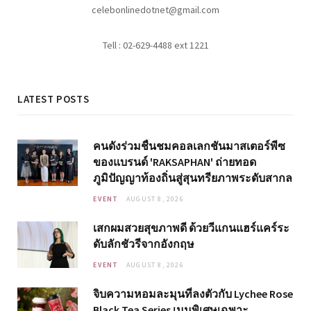
celebonlinedotnet@gmail.com
Tell : 02-629-4488 ext 1221
LATEST POSTS
คนดังร่วมชื่นชมคอลเลกชันมาสเตอร์พีซ
ของแบรนด์ 'RAKSAPHAN' ถ่ายทอด
ภูมิปัญญาท้องถิ่นสู่สุนทรียภาพระดับสากล
EVENT
AUGUST 8, 2026
เสกผมสวยสุขภาพดี ด้วยวีแกนแฮร์แคร์ระ
ดับลักชัวรีจากอังกฤษ
EVENT
AUGUST 8, 2026
จิบความหอมละมุนที่ลงตัวกับ Lychee Rose
Black Tea Series เมนูพิเศษเฉพาะ