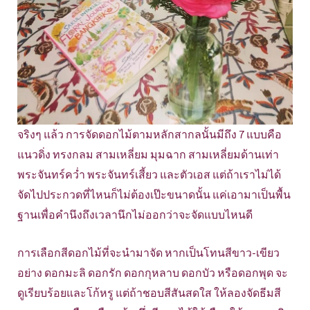
จริงๆ แล้ว การจัดดอกไม้ตามหลักสากลนั้นมีถึง 7 แบบคือ
แนวดิ่ง ทรงกลม สามเหลี่ยม มุมฉาก สามเหลี่ยมด้านเท่า
พระจันทร์คว่ำ พระจันทร์เสี้ยว และตัวเอส แต่ถ้าเราไม่ได้
จัดไปประกวดที่ไหนก็ไม่ต้องเป๊ะขนาดนั้น แค่เอามาเป็นพื้น
ฐานเพื่อคำนึงถึงเวลานึกไม่ออกว่าจะจัดแบบไหนดี
การเลือกสีดอกไม้ที่จะนำมาจัด หากเป็นโทนสีขาว-เขียว
อย่าง ดอกมะลิ ดอกรัก ดอกกุหลาบ ดอกบัว หรือดอกพุด จะ
ดูเรียบร้อยและโก้หรู แต่ถ้าชอบสีสันสดใส ให้ลองจัดธีมสี