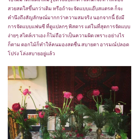
สวยสดใสขึ้นกว่าเดิม หรือถ้าจะจัดแบบแอ๊บสแตรค ก็จะ
คำนึงถึงสัญลักษณ์มากกว่าความสมจริง นอกจากนี้ ยังมี
การจัดแบบแฟนซี ที่ดูแปลกๆ พิสดาร แต่ในที่สุดการจัดแบบ
ง่ายๆ สไตล์เราเอง ก็ไม่ถือว่าเป็นความผิด เพราะอย่างไร
ก็ตาม ดอกไม้ก็ทำให้คนมองสดชื่น สบายตา อารมณ์ปลอด
โปร่ง โล่งสบายอยู่แล้ว