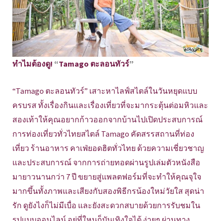
ทำไมต้องดู!
“
Tamago ตะลอนทัวร์
”
“Tamago ตะลอนทัวร์” เสาะหาไลฟ์สไตล์ในวันหยุดแบบ
ครบรส ทั้งเรื่องกินและเรื่องเที่ยวที่จะมากระตุ้นต่อมหิวและ
สองเท้าให้คุณอยากก้าวออกจากบ้านไปเปิดประสบการณ์
การท่องเที่ยวทั่วไทยสไตล์ Tamago คัดสรรสถานที่ท่อง
เที่ยว ร้านอาหาร คาเฟ่ยอดฮิตทั่วไทย ด้วยความเชี่ยวชาญ
และประสบการณ์ จากการถ่ายทอดผ่านรูปเล่มตัวหนังสือ
มายาวนานกว่า 7 ปี ขยายสู่แพลตฟอร์มที่จะทำให้คุณจุใจ
มากขึ้นทั้งภาพและเสียงกับสองพิธีกรน้องใหม่วัยใส สุดน่า
รัก ดูยังไงก็ไม่มีเบื่อ และยังสะดวกสบายด้วยการรับชมใน
รูปแบบออนไลน์ อยู่ที่ใหนก็บันเทิงใจได้ ง่ายๆ ผ่านทาง