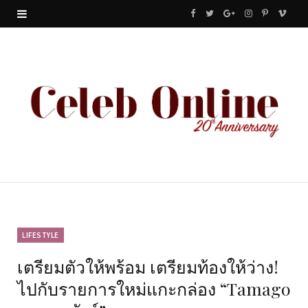
F
T
G
I
P
V
a
w
o
n
i
i
c
i
o
s
n
m
e
t
g
t
t
e
b
t
l
a
e
o
o
e
e
g
r
o
r
P
r
e
k
l
a
s
u
m
t
LIFESTYLE
เตรียมตัวให้พร้อม เตรียมท้องให้ว่าง!
s
ไปกับรายการใหม่แกะกล่อง “Tamago