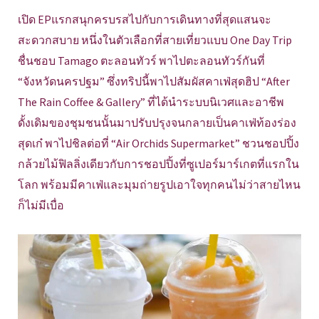
เปิด EPแรกสนุกครบรสไปกับการเดินทางที่สุดแสนจะ
สะดวกสบาย หนึ่งในตัวเลือกที่สายเที่ยวแบบ One Day Trip
ชื่นชอบ Tamago ตะลอนทัวร์ พาไปตะลอนทัวร์กันที่
“จังหวัดนครปฐม” ซึ่งทริปนี้พาไปสัมผัสคาเฟ่สุดฮิป “After
The Rain Coffee & Gallery” ที่ได้นำระบบนิเวศและอาชีพ
ดั้งเดิมของชุมชนนั้นมาปรับปรุงจนกลายเป็นคาเฟ่ท้องร่อง
สุดเก๋ พาไปชิลต่อที่ “Air Orchids Supermarket” ชวนชอปปิ้ง
กล้วยไม้ฟิลลิ่งเดียวกับการชอปปิ้งที่ซูเปอร์มาร์เกตที่แรกใน
โลก พร้อมมีคาเฟ่และมุมถ่ายรูปเอาใจทุกคนไม่ว่าสายไหน
ก็ไม่มีเบื่อ